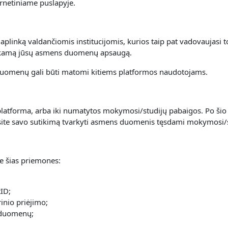
rnetiniame puslapyje.
linką valdančiomis institucijomis, kurios taip pat vadovaujasi t
inkamą jūsų asmens duomenų apsaugą.
uomenų gali būti matomi kitiems platformos naudotojams.
atforma, arba iki numatytos mokymosi/studijų pabaigos. Po šio 
nsite savo sutikimą tvarkyti asmens duomenis tęsdami mokymosi/
 šias priemones:
ID;
inio priėjimo;
 duomenų;