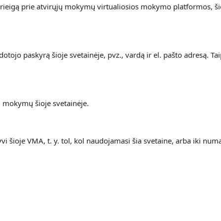
rieigą prie atvirųjų mokymų virtualiosios mokymo platformos, š
ojo paskyrą šioje svetainėje, pvz., vardą ir el. pašto adresą. Ta
jų mokymų šioje svetainėje.
 šioje VMA, t. y. t
ol, kol naudojamasi šia svetaine, arba iki n