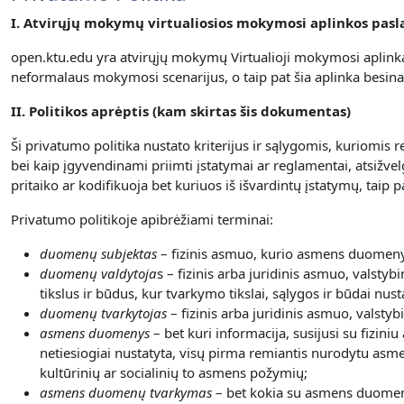
I. Atvirųjų mokymų virtualiosios mokymosi aplinkos pas
open.ktu.edu yra atvirųjų mokymų Virtualioji mokymosi aplinka
neformalaus mokymosi scenarijus, o taip pat šia aplinka besin
II. Politikos aprėptis (kam skirtas šis dokumentas)
Ši privatumo politika nustato kriterijus ir sąlygomis, kuriomi
bei kaip įgyvendinami priimti įstatymai ar reglamentai, atsižve
pritaiko ar kodifikuoja bet kuriuos iš išvardintų įstatymų, tai
Privatumo politikoje apibrėžiami terminai:
duomenų subjektas
– fizinis asmuo, kurio asmens duomenys
duomenų valdytoja
s – fizinis arba juridinis asmuo, valstyb
tikslus ir būdus, kur tvarkymo tikslai, sąlygos ir būdai nust
duomenų tvarkytojas
– fizinis arba juridinis asmuo, valsty
asmens duomenys
– bet kuri informacija, susijusi su fizini
netiesiogiai nustatyta, visų pirma remiantis nurodytu asme
kultūrinių ar socialinių to asmens požymių;
asmens duomenų tvarkymas
– bet kokia su asmens duomeni