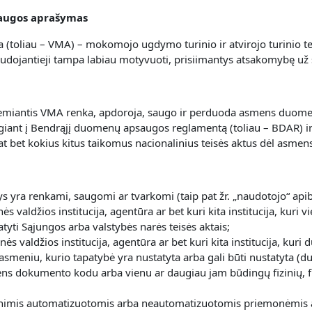
laugos aprašymas
 (toliau – VMA) – mokomojo ugdymo turinio ir atvirojo turinio t
audojantieji tampa labiau motyvuoti, prisiimantys atsakomybę už
s remiantis VMA renka, apdoroja, saugo ir perduoda asmens duome
lgiant į Bendrąjį duomenų apsaugos reglamentą (toliau – BDAR) ir 
p pat bet kokius kitus taikomus nacionalinius teisės aktus dėl as
 yra renkami, saugomi ar tvarkomi (taip pat žr. „naudotojo“ api
inės valdžios institucija, agentūra ar bet kuri kita institucija, k
atyti Sąjungos arba valstybės narės teisės aktais;
binės valdžios institucija, agentūra ar bet kuri kita institucija, 
u asmeniu, kurio tapatybė yra nustatyta arba gali būti nustatyta (
ns dokumento kodu arba vienu ar daugiau jam būdingų fizinių, fiz
mis automatizuotomis arba neautomatizuotomis priemonėmis atli