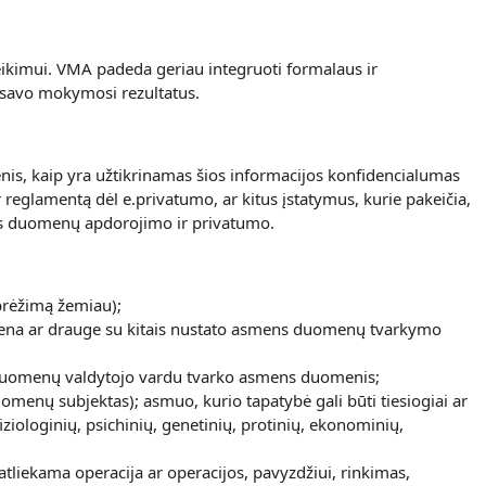
eikimui.
VMA padeda geriau integruoti formalaus ir
 savo mokymosi rezultatus.
nis, kaip yra užtikrinamas šios informacijos konfidencialumas
reglamentą dėl e.privatumo, ar kitus įstatymus, kurie pakeičia,
mens duomenų apdorojimo ir privatumo.
brėžimą žemiau);
uri viena ar drauge su kitais nustato asmens duomenų tvarkymo
kuri duomenų valdytojo vardu tvarko asmens duomenis;
duomenų subjektas); asmuo, kurio tapatybė gali būti tiesiogiai ar
iologinių, psichinių, genetinių, protinių, ekonominių,
ekama operacija ar operacijos, pavyzdžiui, rinkimas,