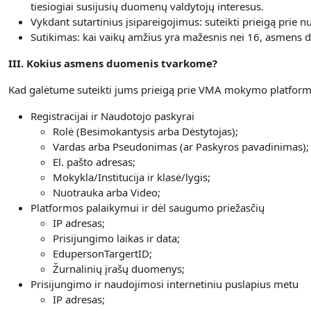
tiesiogiai susijusių duomenų valdytojų interesus.
Vykdant sutartinius įsipareigojimus: suteikti prieigą prie
Sutikimas: kai vaikų amžius yra mažesnis nei 16, asmens du
III. Kokius asmens duomenis tvarkome?
Kad galėtume suteikti jums prieigą prie VMA mokymo platformo
Registracijai ir Naudotojo paskyrai
Rolė (Besimokantysis arba Dėstytojas);
Vardas arba Pseudonimas (ar Paskyros pavadinimas);
El. pašto adresas;
Mokykla/Institucija ir klasė/lygis;
Nuotrauka arba Video;
Platformos palaikymui ir dėl saugumo priežasčių
IP adresas;
Prisijungimo laikas ir data;
EdupersonTargertID;
Žurnalinių įrašų duomenys;
Prisijungimo ir naudojimosi internetiniu puslapius metu
IP adresas;