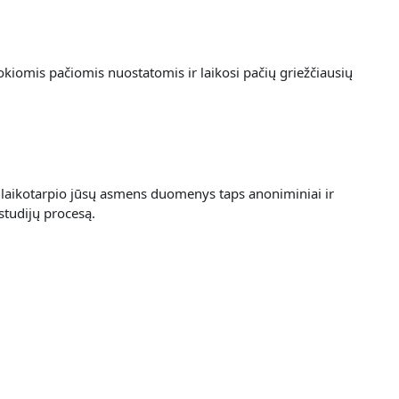
okiomis pačiomis nuostatomis ir laikosi pačių griežčiausių
laikotarpio jūsų asmens duomenys taps anoniminiai ir
studijų procesą.