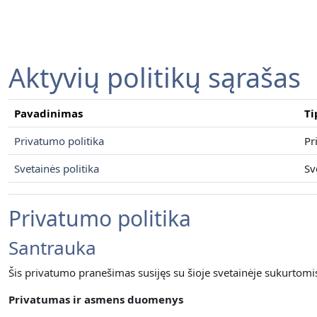
Pereiti į pagrindinį turinį
Aktyvių politikų sąrašas
Pavadinimas
Ti
Privatumo politika
Pr
Svetainės politika
Sv
Privatumo politika
Santrauka
Šis privatumo pranešimas susijęs su šioje svetainėje sukurtom
Privatumas ir asmens duomenys