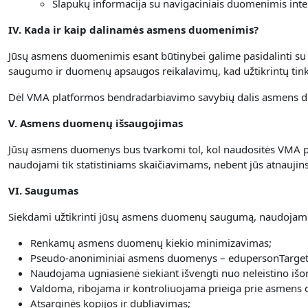
Slapukų informacija su navigaciniais duomenimis inte
IV. Kada ir kaip dalinamės asmens duomenimis?
Jūsų asmens duomenimis esant būtinybei galime pasidalinti su ap
saugumo ir duomenų apsaugos reikalavimų, kad užtikrintų t
Dėl VMA platformos bendradarbiavimo savybių dalis asmens d
V. Asmens duomenų išsaugojimas
Jūsų asmens duomenys bus tvarkomi tol, kol naudositės VMA pl
naudojami tik statistiniams skaičiavimams, nebent jūs atnauji
VI. Saugumas
Siekdami užtikrinti jūsų asmens duomenų saugumą, naudojame
Renkamų asmens duomenų kiekio minimizavimas;
Pseudo-anoniminiai asmens duomenys – edupersonTarget
Naudojama ugniasienė siekiant išvengti nuo neleistino išor
Valdoma, ribojama ir kontroliuojama prieiga prie asmens
Atsarginės kopijos ir dubliavimas;