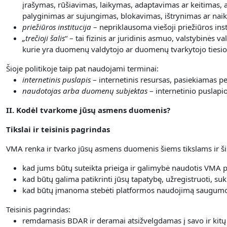
įrašymas, rūšiavimas, laikymas, adaptavimas ar keitimas, a
palyginimas ar sujungimas, blokavimas, ištrynimas ar nai
priežiūros institucija
– nepriklausoma viešoji priežiūros inst
„
trečioji šalis
“ – tai fizinis ar juridinis asmuo, valstybinės
kurie yra duomenų valdytojo ar duomenų tvarkytojo tiesiog
Šioje politikoje taip pat naudojami terminai:
internetinis puslapis
– internetinis resursas, pasiekiamas 
naudotojas arba duomenų subjektas
– internetinio puslapi
II. Kodėl tvarkome jūsų asmens duomenis?
Tikslai ir teisinis pagrindas
VMA renka ir tvarko jūsų asmens duomenis šiems tikslams ir ši
kad jums būtų suteikta prieiga ir galimybė naudotis VMA 
kad būtų galima patikrinti jūsų tapatybę, užregistruoti, suk
kad būtų įmanoma stebėti platformos naudojimą saugumo 
Teisinis pagrindas:
remdamasis BDAR ir deramai atsižvelgdamas į savo ir kitų