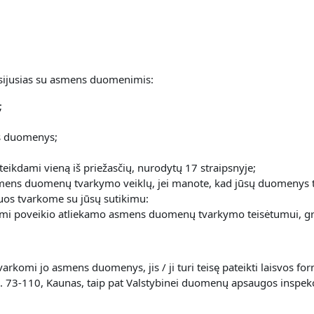
 susijusias su asmens duomenimis:
;
ns duomenys;
pateikdami vieną iš priežasčių, nurodytų 17 straipsnyje;
l asmens duomenų tvarkymo veiklų, jei manote, kad jūsų duomenys t
uriuos tvarkome su jūsų sutikimu:
ydami poveikio atliekamo asmens duomenų tvarkymo teisėtumui, g
 tvarkomi jo asmens duomenys, jis / ji turi teisę pateikti laisv
. 73-110, Kaunas, taip pat Valstybinei duomenų apsaugos inspekcija