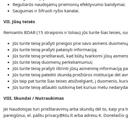
Reguliarūs naudojamų priemonių efektyvumo bandymai;
Saugumas ir šifruoti ryšio kanalai.
VII. Jūsų teisės
Remiantis BDAR (15 straipsnis ir toliau) jūs turite šias teisės,
Jūs turite teisę prašyti prieigos prie savo asmens duomenų
Jūs turite teisę prašyti pataisyti informaciją;
Jūs turite teisę prieštarauti, kad būtų tvarkomi jūsų asme
Jūs turite teisę duomenų perkeliamumui;
Jūs turite teisę prašyti ištrinti jūsų asmeninę informaciją 
Jūs turite teisę pateikti skundą priežiūros institucijai dė
Jūs taip pat turite šias teises atsižvelgiant, į duomenis, k
Jūs turite teisę atšaukti sutikimą bet kuriuo metu nedar
VIII. Skundai / Nutraukimas
Jei Naudotojas turi prieštaravimų arba skundų dėl to, kaip yra
pareigūnui, el. paštu privacy@ktu.lt arba adresu K. Donelaičio g