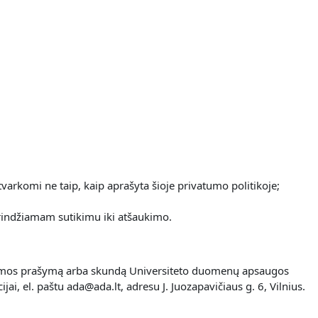
varkomi ne taip, kaip aprašyta šioje privatumo politikoje;
rindžiamam sutikimu iki atšaukimo.
os formos prašymą arba skundą Universiteto duomenų apsaugos
i, el. paštu ada@ada.lt, adresu J. Juozapavičiaus g. 6, Vilnius.