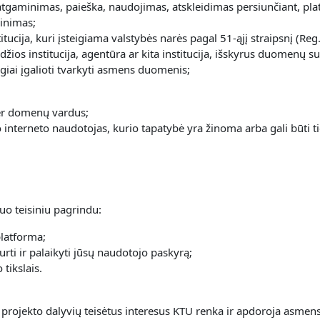
tgaminimas, paieška, naudojimas, atskleidimas persiunčiant, plat
kinimas;
itucija, kuri įsteigiama valstybės narės pagal 51-ąjį straipsnį (Re
 valdžios institucija, agentūra ar kita institucija, išskyrus duome
iai įgalioti tvarkyti asmens duomenis;
per domenų vardus;
o interneto naudotojas, kurio tapatybė yra žinoma arba gali būti tie
uo teisiniu pagrindu:
platforma;
urti ir palaikyti jūsų naudotojo paskyrą;
tikslais.
 projekto dalyvių teisėtus interesus KTU renka ir apdoroja asme