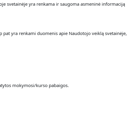
ioje svetainėje yra renkama
ir saugoma asmeninė informaciją
ip pat yra renkami duomenis apie Naudotojo veiklą svetainėje,
umatytos mokymosi/kurso pabaigos.