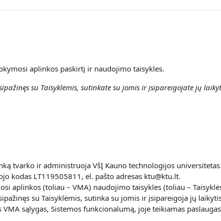
okymosi aplinkos paskirtį ir naudojimo taisykles.
ipažinęs su Taisyklėmis, sutinkate su jomis ir įsipareigojate jų laikyt
ką tvarko ir administruoja VšĮ Kauno technologijos universitetas
jo kodas LT119505811, el. pašto adresas ktu@ktu.lt.
i aplinkos (toliau – VMA) naudojimo taisykles (toliau – Taisyklės
pažinęs su Taisyklėmis, sutinka su jomis ir įsipareigoja jų laikytis
cijos VMA sąlygas, Sistemos funkcionalumą, joje teikiamas paslaugas