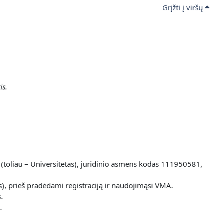
Grįžti į viršų
is.
 (toliau – Universitetas), juridinio asmens kodas 111950581,
), prieš pradėdami registraciją ir naudojimąsi VMA.
.
.