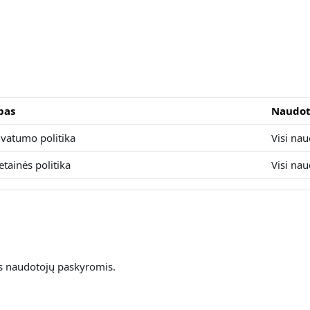
pas
Naudot
ivatumo politika
Visi nau
etainės politika
Visi nau
is naudotojų paskyromis.