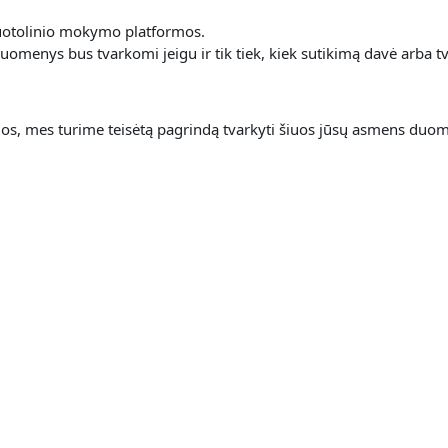
 nuotolinio mokymo platformos.
omenys bus tvarkomi jeigu ir tik tiek, kiek sutikimą davė arba tv
s, mes turime teisėtą pagrindą tvarkyti šiuos jūsų asmens duom