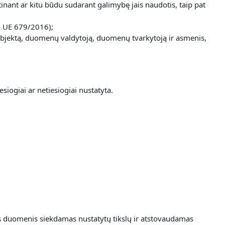
inant ar kitu būdu sudarant galimybę jais naudotis, taip pat
g. UE 679/2016);
nų subjektą, duomenų valdytoją, duomenų tvarkytoją ir asmenis,
siogiai ar netiesiogiai nustatyta.
ns duomenis siekdamas nustatytų tikslų ir atstovaudamas