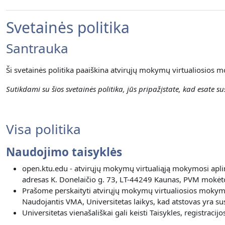
Svetainės politika
Santrauka
Ši svetainės politika paaiškina atvirųjų mokymų virtualiosios m
Sutikdami su šios svetainės politika, jūs pripažįstate, kad esate sus
Visa politika
Naudojimo taisyklės
open.ktu.edu - atvirųjų mokymų virtualiąją mokymosi aplin
adresas K. Donelaičio g. 73, LT-44249 Kaunas, PVM mokėto
Prašome perskaityti atvirųjų mokymų virtualiosios mokymos
Naudojantis VMA, Universitetas laikys, kad atstovas yra susi
Universitetas vienašališkai gali keisti Taisykles, registra