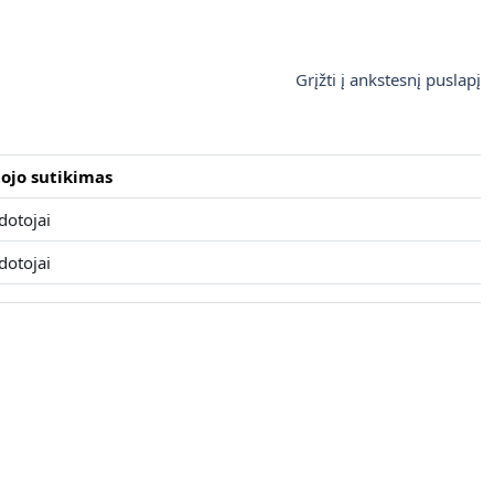
Grįžti į ankstesnį puslapį
ojo sutikimas
dotojai
dotojai