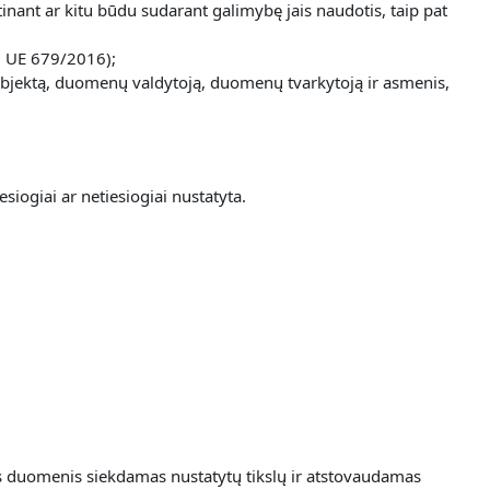
inant ar kitu būdu sudarant galimybę jais naudotis, taip pat
g. UE 679/2016);
nų subjektą, duomenų valdytoją, duomenų tvarkytoją ir asmenis,
siogiai ar netiesiogiai nustatyta.
ns duomenis siekdamas nustatytų tikslų ir atstovaudamas