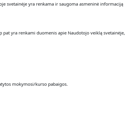
ioje svetainėje yra renkama
ir saugoma asmeninė informaciją
ip pat yra renkami duomenis apie Naudotojo veiklą svetainėje,
umatytos mokymosi/kurso pabaigos.