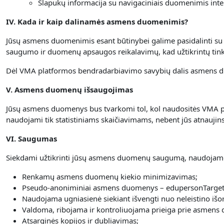
Slapukų informacija su navigaciniais duomenimis inte
IV. Kada ir kaip dalinamės asmens duomenimis?
Jūsų asmens duomenimis esant būtinybei galime pasidalinti su ap
saugumo ir duomenų apsaugos reikalavimų, kad užtikrintų t
Dėl VMA platformos bendradarbiavimo savybių dalis asmens d
V. Asmens duomenų išsaugojimas
Jūsų asmens duomenys bus tvarkomi tol, kol naudositės VMA pl
naudojami tik statistiniams skaičiavimams, nebent jūs atnauji
VI. Saugumas
Siekdami užtikrinti jūsų asmens duomenų saugumą, naudojame
Renkamų asmens duomenų kiekio minimizavimas;
Pseudo-anoniminiai asmens duomenys – edupersonTarget
Naudojama ugniasienė siekiant išvengti nuo neleistino išor
Valdoma, ribojama ir kontroliuojama prieiga prie asmens
Atsarginės kopijos ir dubliavimas;