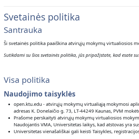
Svetainės politika
Santrauka
Ši svetainės politika paaiškina atvirųjų mokymų virtualiosios m
Sutikdami su šios svetainės politika, jūs pripažįstate, kad esate sus
Visa politika
Naudojimo taisyklės
open.ktu.edu - atvirųjų mokymų virtualiąją mokymosi aplin
adresas K. Donelaičio g. 73, LT-44249 Kaunas, PVM mokėto
Prašome perskaityti atvirųjų mokymų virtualiosios mokymos
Naudojantis VMA, Universitetas laikys, kad atstovas yra susi
Universitetas vienašališkai gali keisti Taisykles, registra