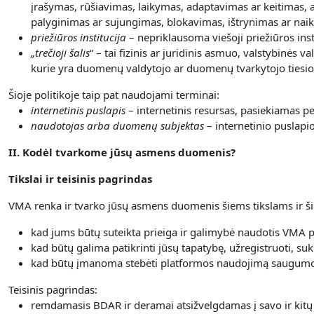
įrašymas, rūšiavimas, laikymas, adaptavimas ar keitimas, a
palyginimas ar sujungimas, blokavimas, ištrynimas ar nai
priežiūros institucija
– nepriklausoma viešoji priežiūros inst
„
trečioji šalis
“ – tai fizinis ar juridinis asmuo, valstybinės
kurie yra duomenų valdytojo ar duomenų tvarkytojo tiesiog
Šioje politikoje taip pat naudojami terminai:
internetinis puslapis
– internetinis resursas, pasiekiamas 
naudotojas arba duomenų subjektas
– internetinio puslapi
II. Kodėl tvarkome jūsų asmens duomenis?
Tikslai ir teisinis pagrindas
VMA renka ir tvarko jūsų asmens duomenis šiems tikslams ir ši
kad jums būtų suteikta prieiga ir galimybė naudotis VMA 
kad būtų galima patikrinti jūsų tapatybę, užregistruoti, suk
kad būtų įmanoma stebėti platformos naudojimą saugumo 
Teisinis pagrindas:
remdamasis BDAR ir deramai atsižvelgdamas į savo ir kitų