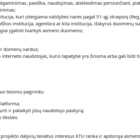
tgaminimas, paieška, naudojimas, atskleidimas persiunčiant, plat
kinimas;
itucija, kuri įsteigiama valstybės narės pagal 51-ąjį straipsnį (Re
 valdžios institucija, agentūra ar kita institucija, išskyrus duome
iai įgalioti tvarkyti asmens duomenis;
per domenų vardus;
o interneto naudotojas, kurio tapatybė yra žinoma arba gali būti tie
uo teisiniu pagrindu:
platforma;
urti ir palaikyti jūsų naudotojo paskyrą;
tikslais.
 projekto dalyvių teisėtus interesus KTU renka ir apdoroja asme