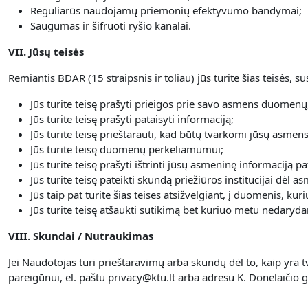
Reguliarūs naudojamų priemonių efektyvumo bandymai;
Saugumas ir šifruoti ryšio kanalai.
VII. Jūsų teisės
Remiantis BDAR (15 straipsnis ir toliau) jūs turite šias teisės,
Jūs turite teisę prašyti prieigos prie savo asmens duomenų
Jūs turite teisę prašyti pataisyti informaciją;
Jūs turite teisę prieštarauti, kad būtų tvarkomi jūsų asme
Jūs turite teisę duomenų perkeliamumui;
Jūs turite teisę prašyti ištrinti jūsų asmeninę informaciją 
Jūs turite teisę pateikti skundą priežiūros institucijai dė
Jūs taip pat turite šias teises atsižvelgiant, į duomenis, k
Jūs turite teisę atšaukti sutikimą bet kuriuo metu nedar
VIII. Skundai / Nutraukimas
Jei Naudotojas turi prieštaravimų arba skundų dėl to, kaip yra
pareigūnui, el. paštu privacy@ktu.lt arba adresu K. Donelaičio g