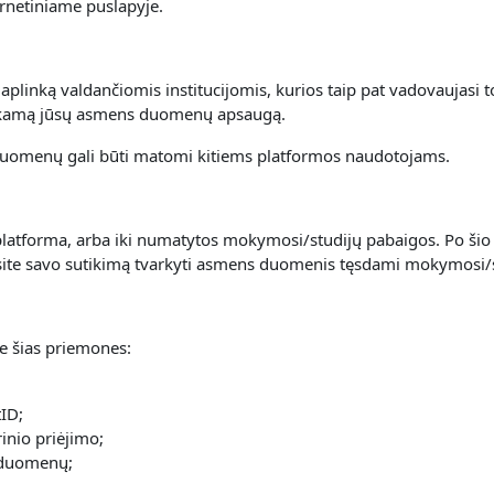
rnetiniame puslapyje.
linką valdančiomis institucijomis, kurios taip pat vadovaujasi t
inkamą jūsų asmens duomenų apsaugą.
uomenų gali būti matomi kitiems platformos naudotojams.
atforma, arba iki numatytos mokymosi/studijų pabaigos. Po šio 
nsite savo sutikimą tvarkyti asmens duomenis tęsdami mokymosi/
 šias priemones:
ID;
inio priėjimo;
 duomenų;