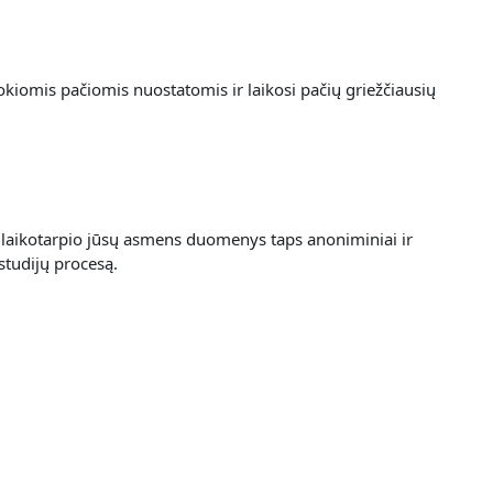
okiomis pačiomis nuostatomis ir laikosi pačių griežčiausių
laikotarpio jūsų asmens duomenys taps anoniminiai ir
studijų procesą.