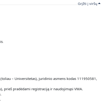
Grįžti į viršų
is.
 (toliau – Universitetas), juridinio asmens kodas 111950581,
), prieš pradėdami registraciją ir naudojimąsi VMA.
.
.