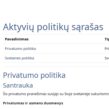
Pereiti į pagrindinį turinį
Aktyvių politikų sąrašas
Pavadinimas
Ti
Privatumo politika
Pr
Svetainės politika
Sv
Privatumo politika
Santrauka
Šis privatumo pranešimas susijęs su šioje svetainėje sukurtom
Privatumas ir asmens duomenys