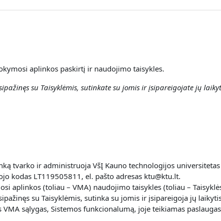
okymosi aplinkos paskirtį ir naudojimo taisykles.
ipažinęs su Taisyklėmis, sutinkate su jomis ir įsipareigojate jų laikyt
ką tvarko ir administruoja VšĮ Kauno technologijos universitetas
jo kodas LT119505811, el. pašto adresas ktu@ktu.lt.
i aplinkos (toliau – VMA) naudojimo taisykles (toliau – Taisyklės
pažinęs su Taisyklėmis, sutinka su jomis ir įsipareigoja jų laikytis
cijos VMA sąlygas, Sistemos funkcionalumą, joje teikiamas paslaugas