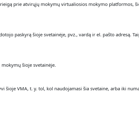
rieigą prie atvirųjų mokymų virtualiosios mokymo platformos, š
ojo paskyrą šioje svetainėje, pvz., vardą ir el. pašto adresą. Ta
jų mokymų šioje svetainėje.
 šioje VMA, t. y. t
ol, kol naudojamasi šia svetaine, arba iki n