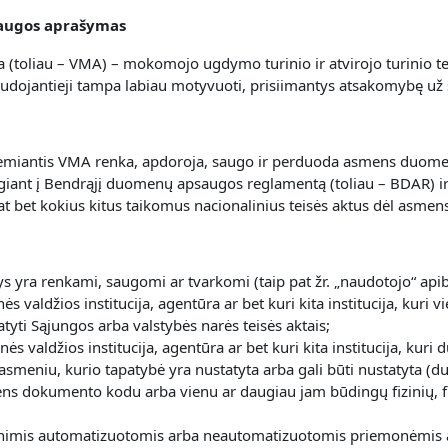
laugos aprašymas
 (toliau – VMA) – mokomojo ugdymo turinio ir atvirojo turinio t
audojantieji tampa labiau motyvuoti, prisiimantys atsakomybę už
s remiantis VMA renka, apdoroja, saugo ir perduoda asmens duome
lgiant į Bendrąjį duomenų apsaugos reglamentą (toliau – BDAR) ir 
p pat bet kokius kitus taikomus nacionalinius teisės aktus dėl as
 yra renkami, saugomi ar tvarkomi (taip pat žr. „naudotojo“ api
inės valdžios institucija, agentūra ar bet kuri kita institucija, k
atyti Sąjungos arba valstybės narės teisės aktais;
binės valdžios institucija, agentūra ar bet kuri kita institucija, 
u asmeniu, kurio tapatybė yra nustatyta arba gali būti nustatyta (
ns dokumento kodu arba vienu ar daugiau jam būdingų fizinių, fiz
mis automatizuotomis arba neautomatizuotomis priemonėmis atli