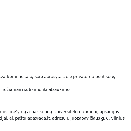
varkomi ne taip, kaip aprašyta šioje privatumo politikoje;
rindžiamam sutikimu iki atšaukimo.
os formos prašymą arba skundą Universiteto duomenų apsaugos
i, el. paštu ada@ada.lt, adresu J. Juozapavičiaus g. 6, Vilnius.