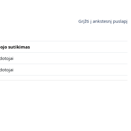
Grįžti į ankstesnį puslapį
ojo sutikimas
dotojai
dotojai