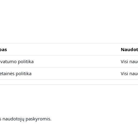
pas
Naudot
ivatumo politika
Visi nau
etainės politika
Visi nau
is naudotojų paskyromis.