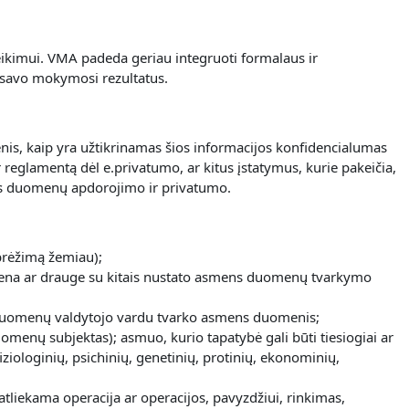
eikimui.
VMA padeda geriau integruoti formalaus ir
 savo mokymosi rezultatus.
nis, kaip yra užtikrinamas šios informacijos konfidencialumas
reglamentą dėl e.privatumo, ar kitus įstatymus, kurie pakeičia,
mens duomenų apdorojimo ir privatumo.
brėžimą žemiau);
uri viena ar drauge su kitais nustato asmens duomenų tvarkymo
kuri duomenų valdytojo vardu tvarko asmens duomenis;
duomenų subjektas); asmuo, kurio tapatybė gali būti tiesiogiai ar
iologinių, psichinių, genetinių, protinių, ekonominių,
ekama operacija ar operacijos, pavyzdžiui, rinkimas,