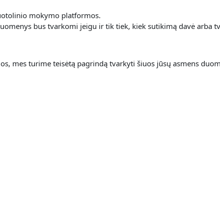
 nuotolinio mokymo platformos.
omenys bus tvarkomi jeigu ir tik tiek, kiek sutikimą davė arba tv
s, mes turime teisėtą pagrindą tvarkyti šiuos jūsų asmens duom