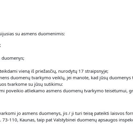
 susijusias su asmens duomenimis:
;
ns duomenys;
pateikdami vieną iš priežasčių, nurodytų 17 straipsnyje;
l asmens duomenų tvarkymo veiklų, jei manote, kad jūsų duomenys t
uriuos tvarkome su jūsų sutikimu:
ydami poveikio atliekamo asmens duomenų tvarkymo teisėtumui, g
 tvarkomi jo asmens duomenys, jis / ji turi teisę pateikti laisv
. 73-110, Kaunas, taip pat Valstybinei duomenų apsaugos inspekcija