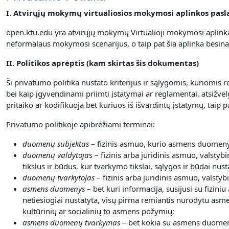
I. Atvirųjų mokymų virtualiosios mokymosi aplinkos pas
open.ktu.edu yra atvirųjų mokymų Virtualioji mokymosi aplinka
neformalaus mokymosi scenarijus, o taip pat šia aplinka besin
II. Politikos aprėptis (kam skirtas šis dokumentas)
Ši privatumo politika nustato kriterijus ir sąlygomis, kuriomi
bei kaip įgyvendinami priimti įstatymai ar reglamentai, atsižve
pritaiko ar kodifikuoja bet kuriuos iš išvardintų įstatymų, tai
Privatumo politikoje apibrėžiami terminai:
duomenų subjektas
– fizinis asmuo, kurio asmens duomenys
duomenų valdytoja
s – fizinis arba juridinis asmuo, valstyb
tikslus ir būdus, kur tvarkymo tikslai, sąlygos ir būdai nust
duomenų tvarkytojas
– fizinis arba juridinis asmuo, valsty
asmens duomenys
– bet kuri informacija, susijusi su fizini
netiesiogiai nustatyta, visų pirma remiantis nurodytu asme
kultūrinių ar socialinių to asmens požymių;
asmens duomenų tvarkymas
– bet kokia su asmens duomeni