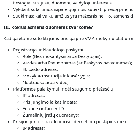
tiesiogiai susijusių duomenų valdytojų interesus.
Vykdant sutartinius įsipareigojimus: suteikti prieigą prie
Sutikimas: kai vaikų amžius yra mažesnis nei 16, asmens du
III. Kokius asmens duomenis tvarkome?
Kad galėtume suteikti jums prieigą prie VMA mokymo platformo
Registracijai ir Naudotojo paskyrai
Rolė (Besimokantysis arba Dėstytojas);
Vardas arba Pseudonimas (ar Paskyros pavadinimas);
El. pašto adresas;
Mokykla/Institucija ir klasė/lygis;
Nuotrauka arba Video;
Platformos palaikymui ir dėl saugumo priežasčių
IP adresas;
Prisijungimo laikas ir data;
EdupersonTargertID;
Žurnalinių įrašų duomenys;
Prisijungimo ir naudojimosi internetiniu puslapius metu
IP adresas;