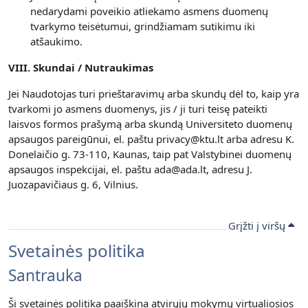
nedarydami poveikio atliekamo asmens duomenų
tvarkymo teisėtumui, grindžiamam sutikimu iki
atšaukimo.
VIII. Skundai / Nutraukimas
Jei Naudotojas turi prieštaravimų arba skundų dėl to, kaip yra
tvarkomi jo asmens duomenys, jis / ji turi teisę pateikti
laisvos formos prašymą arba skundą Universiteto duomenų
apsaugos pareigūnui, el. paštu privacy@ktu.lt arba adresu K.
Donelaičio g. 73-110, Kaunas, taip pat Valstybinei duomenų
apsaugos inspekcijai, el. paštu ada@ada.lt, adresu J.
Juozapavičiaus g. 6, Vilnius.
Grįžti į viršų
Svetainės politika
Santrauka
Ši svetainės politika paaiškina atvirųjų mokymų virtualiosios