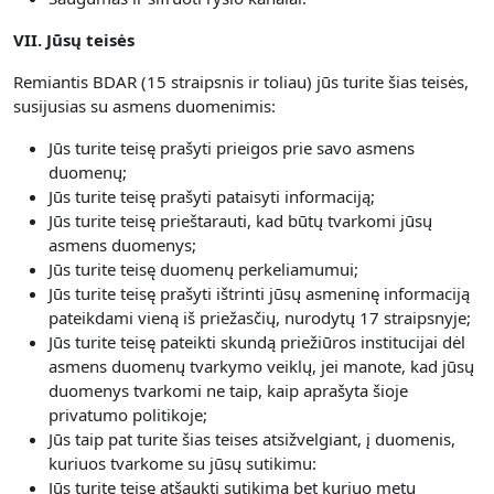
VII. Jūsų teisės
Remiantis BDAR (15 straipsnis ir toliau) jūs turite šias teisės,
susijusias su asmens duomenimis:
Jūs turite teisę prašyti prieigos prie savo asmens
duomenų;
Jūs turite teisę prašyti pataisyti informaciją;
Jūs turite teisę prieštarauti, kad būtų tvarkomi jūsų
asmens duomenys;
Jūs turite teisę duomenų perkeliamumui;
Jūs turite teisę prašyti ištrinti jūsų asmeninę informaciją
pateikdami vieną iš priežasčių, nurodytų 17 straipsnyje;
Jūs turite teisę pateikti skundą priežiūros institucijai dėl
asmens duomenų tvarkymo veiklų, jei manote, kad jūsų
duomenys tvarkomi ne taip, kaip aprašyta šioje
privatumo politikoje;
Jūs taip pat turite šias teises atsižvelgiant, į duomenis,
kuriuos tvarkome su jūsų sutikimu:
Jūs turite teisę atšaukti sutikimą bet kuriuo metu