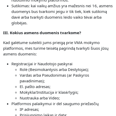
nuotolinio mokymo platformos.
Sutikimas: kai vaikų amžius yra mažesnis nei 16, asmens
duomenys bus tvarkomi jeigu ir tik tiek, kiek sutikimą
davė arba tvarkyti duomenis leido vaiko tėvai arba
globėjas.
III. Kokius asmens duomenis tvarkome?
Kad galėtume suteikti jums prieigą prie VMA mokymo
platformos, mes turime teisėtą pagrindą tvarkyti šiuos jūsų
asmens duomenis:
Registracijai ir Naudotojo paskyrai
Rolė (Besimokantysis arba Dėstytojas);
Vardas arba Pseudonimas (ar Paskyros
pavadinimas);
El. pašto adresas;
Mokykla/Institucija ir klasė/lygis;
Nuotrauka arba Video;
Platformos palaikymui ir dėl saugumo priežasčių
IP adresas;
Prisijungimo laikas ir data;