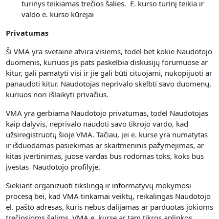
turinys teikiamas trečios šalies. E. kurso turinį teikia ir
valdo e. kurso kūrėjai
Privatumas
Ši VMA yra svetainė atvira visiems, todėl bet kokie Naudotojo
duomenis, kuriuos jis pats paskelbia diskusijų forumuose ar
kitur, gali pamatyti visi ir jie gali būti cituojami, nukopijuoti ar
panaudoti kitur. Naudotojas neprivalo skelbti savo duomenų,
kuriuos nori išlaikyti privačius.
VMA yra gerbiama Naudotojo privatumas, todėl Naudotojas
kaip dalyvis, neprivalo naudoti savo tikrojo vardo, kad
užsiregistruotų šioje VMA. Tačiau, jei e. kurse yra numatytas
ir išduodamas pasiekimas ar skaitmeninis pažymėjimas, ar
kitas įvertinimas, juose vardas bus rodomas toks, koks bus
įvestas Naudotojo profilyje.
Siekiant organizuoti tikslingą ir informatyvų mokymosi
procesą bei, kad VMA tinkamai veiktų, reikalingas Naudotojo
el. pašto adresas, kuris nebus dalijamas ar parduotas jokioms
trečiosioms šalims. VMA e. kurse ar tam tikros aplinkos