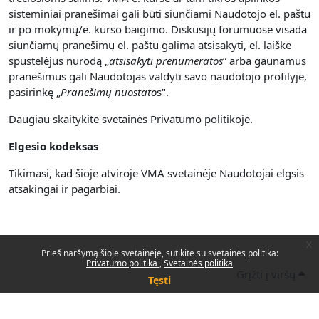
sisteminiai pranešimai gali būti siunčiami Naudotojo el. paštu
ir po mokymų/e. kurso baigimo. Diskusijų forumuose visada
siunčiamų pranešimų el. paštu galima atsisakyti, el. laiške
spustelėjus nurodą „
atsisakyti prenumerato
s
“ arba gaunamus
pranešimus gali Naudotojas valdyti savo naudotojo profilyje,
pasirinkę „
Pranešimų nuostato
s".
Daugiau skaitykite svetainės Privatumo politikoje.
Elgesio kodeksas
Tikimasi, kad šioje atviroje VMA svetainėje Naudotojai elgsis
atsakingai ir pagarbiai.
x
Prieš naršymą šioje svetainėje, sutikite su svetainės politika:
Privatumo politika
Svetainės politika
Grįžti į viršų
Tęsti