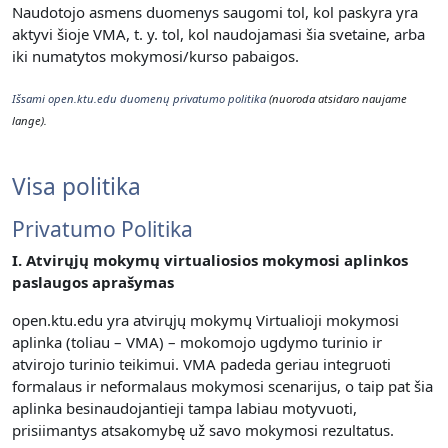
Naudotojo asmens duomenys saugomi tol, kol paskyra yra
aktyvi šioje VMA, t. y. t
ol, kol naudojamasi šia svetaine, arba
iki numatytos mokymosi/kurso pabaigos.
Išsami open.ktu.edu duomenų privatumo politika
(nuoroda atsidaro naujame
lange).
Visa politika
Privatumo Politika
I. Atvirųjų mokymų virtualiosios mokymosi aplinkos
paslaugos aprašymas
open.ktu.edu yra atvirųjų mokymų Virtualioji mokymosi
aplinka (toliau – VMA) – mokomojo ugdymo turinio ir
atvirojo turinio teikimui.
VMA padeda geriau integruoti
formalaus ir neformalaus mokymosi scenarijus, o taip pat šia
aplinka besinaudojantieji tampa labiau motyvuoti,
prisiimantys atsakomybę už savo mokymosi rezultatus.