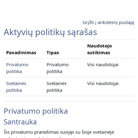
Pereiti į pagrindinį turinį
Grįžti į ankstesnį puslapį
Aktyvių politikų sąrašas
Naudotojo
Pavadinimas
Tipas
sutikimas
Privatumo
Privatumo
Visi naudotojai
politika
politika
Svetainės
Svetainės
Visi naudotojai
politika
politika
Privatumo politika
Santrauka
Šis privatumo pranešimas susijęs su šioje svetainėje