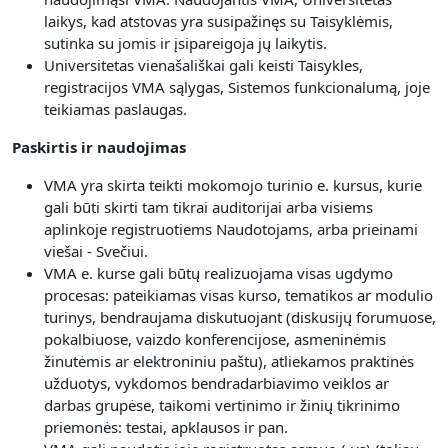
laikys, kad atstovas yra susipažinęs su Taisyklėmis,
sutinka su jomis ir įsipareigoja jų laikytis.
Universitetas vienašališkai gali keisti Taisykles,
registracijos VMA sąlygas, Sistemos funkcionalumą, joje
teikiamas paslaugas.
Paskirtis ir naudojimas
VMA yra skirta teikti mokomojo turinio e. kursus, kurie
gali būti skirti tam tikrai auditorijai arba visiems
aplinkoje registruotiems Naudotojams, arba prieinami
viešai - Svečiui.
V
MA e. kurse gali būtų realizuojama visas
ugdymo
procesas: pateikiamas visas kurso, tematikos ar modulio
turinys, bendraujama diskutuojant (diskusijų forumuose,
pokalbiuose, vaizdo konferencijose, asmeninėmis
žinutėmis ar elektroniniu paštu), atliekamos praktinės
užduotys, vykdomos bendradarbiavimo veiklos ar
darbas grupėse, taikomi vertinimo ir žinių tikrinimo
priemonės: testai, apklausos ir pan.