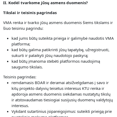
II. Kodėl tvarkome jūsų asmens duomenis?
Tikslai ir teisinis pagrindas
VMA renka ir tvarko jūsų asmens duomenis šiems tikslams ir
šiuo teisiniu pagrindu:
kad jums būtų suteikta prieiga ir galimybė naudotis VMA
platforma;
kad būtų galima patikrinti jūsų tapatybę, užregistruoti,
sukurti ir palaikyti jūsų naudotojo paskyrą;
kad būtų įmanoma stebėti platformos naudojimą
saugumo tikslais.
Teisinis pagrindas:
remdamasis BDAR ir deramai atsižvelgdamas į savo ir
kitų projekto dalyvių teisėtus interesus KTU renka ir
apdoroja asmens duomenis siekdamas nustatytų tikslų
ir atstovaudamas tiesiogiai susijusių duomenų valdytojų
interesus.
Vykdant sutartinius įsipareigojimus: suteikti prieigą prie