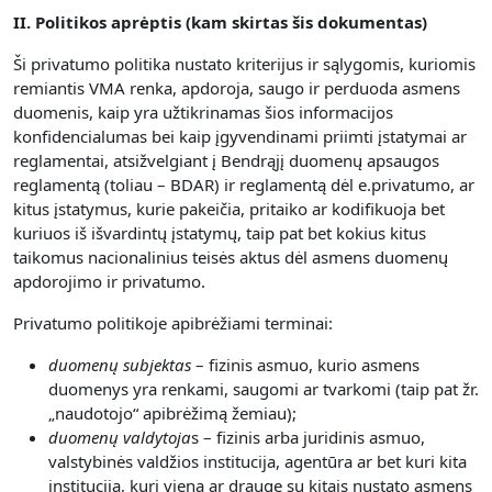
II. Politikos aprėptis (kam skirtas šis dokumentas)
Ši privatumo politika nustato kriterijus ir sąlygomis, kuriomis
remiantis VMA renka, apdoroja, saugo ir perduoda asmens
duomenis, kaip yra užtikrinamas šios informacijos
konfidencialumas bei kaip įgyvendinami priimti įstatymai ar
reglamentai, atsižvelgiant į Bendrąjį duomenų apsaugos
reglamentą (toliau – BDAR) ir reglamentą dėl e.privatumo, ar
kitus įstatymus, kurie pakeičia, pritaiko ar kodifikuoja bet
kuriuos iš išvardintų įstatymų, taip pat bet kokius kitus
taikomus nacionalinius teisės aktus dėl asmens duomenų
apdorojimo ir privatumo.
Privatumo politikoje apibrėžiami terminai:
duomenų subjektas
– fizinis asmuo, kurio asmens
duomenys yra renkami, saugomi ar tvarkomi (taip pat žr.
„naudotojo“ apibrėžimą žemiau);
duomenų valdytoja
s – fizinis arba juridinis asmuo,
valstybinės valdžios institucija, agentūra ar bet kuri kita
institucija, kuri viena ar drauge su kitais nustato asmens