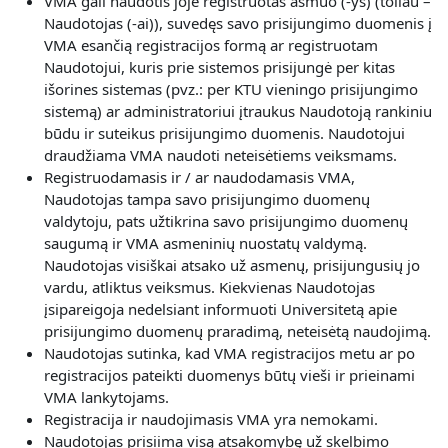
VMA gali naudotis joje registruotas asmuo (-ys) (toliau –
Naudotojas (-ai)), suvedęs savo prisijungimo duomenis į
VMA esančią registracijos formą ar registruotam
Naudotojui, kuris prie sistemos prisijungė per kitas
išorines sistemas (pvz.: per KTU vieningo prisijungimo
sistemą) ar administratoriui įtraukus Naudotoją rankiniu
būdu ir suteikus prisijungimo duomenis. Naudotojui
draudžiama VMA naudoti neteisėtiems veiksmams.
Registruodamasis ir / ar naudodamasis VMA,
Naudotojas
tampa savo prisijungimo duomenų
valdytoju, pats užtikrina savo prisijungimo duomenų
saugumą ir VMA asmeninių nuostatų valdymą.
Naudotojas visiškai atsako už asmenų, prisijungusių jo
vardu, atliktus veiksmus. Kiekvienas Naudotojas
įsipareigoja nedelsiant informuoti Universitetą apie
prisijungimo duomenų praradimą, neteisėtą naudojimą.
Naudotojas sutinka, kad VMA registracijos metu ar po
registracijos pateikti duomenys būtų vieši ir prieinami
VMA lankytojams.
Registracija ir naudojimasis VMA yra nemokami.
Naudotojas prisiima visą atsakomybę už skelbimo