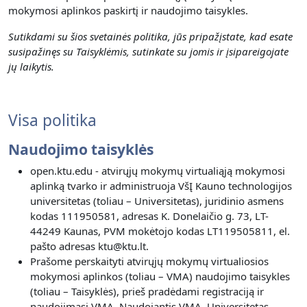
mokymosi aplinkos paskirtį ir naudojimo taisykles.
Sutikdami su šios svetainės politika, jūs pripažįstate, kad esate
susipažinęs su Taisyklėmis, sutinkate su jomis ir įsipareigojate
jų laikytis.
Visa politika
Naudojimo taisyklės
open.ktu.edu - atvirųjų mokymų virtualiąją mokymosi
aplinką tvarko ir administruoja VšĮ Kauno technologijos
universitetas (toliau – Universitetas), juridinio asmens
kodas 111950581, adresas K. Donelaičio g. 73, LT-
44249 Kaunas, PVM mokėtojo kodas LT119505811, el.
pašto adresas ktu@ktu.lt.
Prašome perskaityti atvirųjų mokymų virtualiosios
mokymosi aplinkos (toliau – VMA) naudojimo taisykles
(toliau – Taisyklės), prieš pradėdami registraciją ir
naudojimąsi VMA. Naudojantis VMA, Universitetas