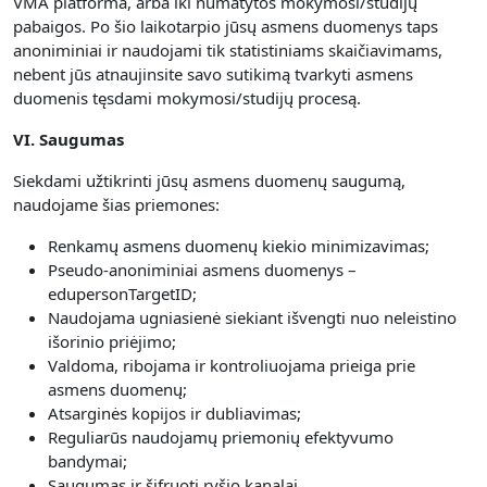
VMA platforma, arba iki numatytos mokymosi/studijų
pabaigos. Po šio laikotarpio jūsų asmens duomenys taps
anoniminiai ir naudojami tik statistiniams skaičiavimams,
nebent jūs atnaujinsite savo sutikimą tvarkyti asmens
duomenis tęsdami mokymosi/studijų procesą.
VI. Saugumas
Siekdami užtikrinti jūsų asmens duomenų saugumą,
naudojame šias priemones:
Renkamų asmens duomenų kiekio minimizavimas;
Pseudo-anoniminiai asmens duomenys –
edupersonTargetID;
Naudojama ugniasienė siekiant išvengti nuo neleistino
išorinio priėjimo;
Valdoma, ribojama ir kontroliuojama prieiga prie
asmens duomenų;
Atsarginės kopijos ir dubliavimas;
Reguliarūs naudojamų priemonių efektyvumo
bandymai;
Saugumas ir šifruoti ryšio kanalai.