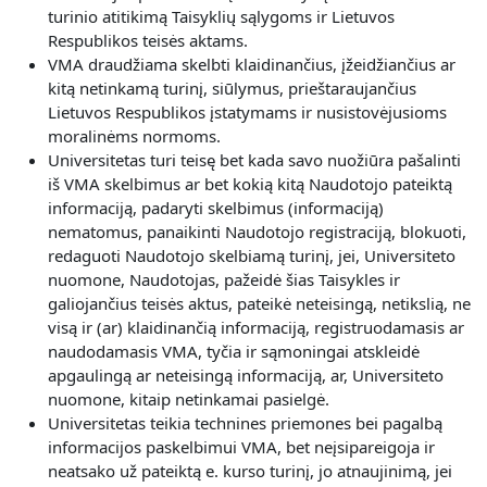
turinio atitikimą Taisyklių sąlygoms ir Lietuvos
Respublikos teisės aktams.
VMA draudžiama skelbti klaidinančius, įžeidžiančius ar
kitą netinkamą turinį, siūlymus, prieštaraujančius
Lietuvos Respublikos įstatymams ir nusistovėjusioms
moralinėms normoms.
Universitetas turi teisę bet kada savo nuožiūra pašalinti
iš VMA skelbimus ar bet kokią kitą Naudotojo pateiktą
informaciją, padaryti skelbimus (informaciją)
nematomus, panaikinti Naudotojo registraciją, blokuoti,
redaguoti Naudotojo skelbiamą turinį, jei, Universiteto
nuomone, Naudotojas, pažeidė šias Taisykles ir
galiojančius teisės aktus, pateikė neteisingą, netikslią, ne
visą ir (ar) klaidinančią informaciją, registruodamasis ar
naudodamasis VMA, tyčia ir sąmoningai atskleidė
apgaulingą ar neteisingą informaciją, ar, Universiteto
nuomone, kitaip netinkamai pasielgė.
Universitetas teikia technines priemones bei pagalbą
informacijos paskelbimui VMA, bet neįsipareigoja ir
neatsako už pateiktą e. kurso turinį, jo atnaujinimą, jei