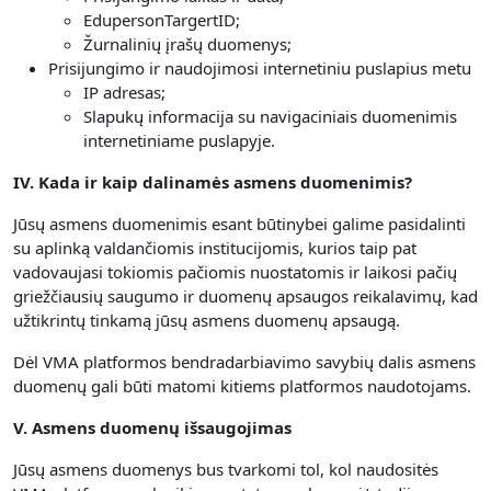
EdupersonTargertID;
Žurnalinių įrašų duomenys;
Prisijungimo ir naudojimosi internetiniu puslapius metu
IP adresas;
Slapukų informacija su navigaciniais duomenimis
internetiniame puslapyje.
IV. Kada ir kaip dalinamės asmens duomenimis?
Jūsų asmens duomenimis esant būtinybei galime pasidalinti
su aplinką valdančiomis institucijomis, kurios taip pat
vadovaujasi tokiomis pačiomis nuostatomis ir laikosi pačių
griežčiausių saugumo ir duomenų apsaugos reikalavimų, kad
užtikrintų tinkamą jūsų asmens duomenų apsaugą.
Dėl VMA platformos bendradarbiavimo savybių dalis asmens
duomenų gali būti matomi kitiems platformos naudotojams.
V. Asmens duomenų išsaugojimas
Jūsų asmens duomenys bus tvarkomi tol, kol naudositės