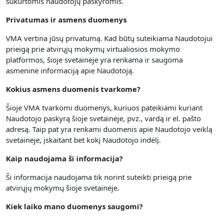
sukurtomis naudotojų paskyromis.
Privatumas ir asmens duomenys
VMA vertina jūsų privatumą.
Kad būtų suteikiama Naudotojui
prieigą prie atvirųjų mokymų virtualiosios mokymo
platformos, šioje svetainėje yra renkama
ir saugoma
asmeninė informaciją apie Naudotoją.
Kokius asmens duomenis tvarkome?
Šioje VMA tvarkomi duomenys, kuriuos pateikiami kuriant
Naudotojo paskyrą šioje svetainėje, pvz., vardą ir el. pašto
adresą. Taip pat yra renkami duomenis apie Naudotojo veiklą
svetainėje, įskaitant bet kokį Naudotojo indėlį.
Kaip naudojama ši informacija?
Ši informacija naudojama tik norint suteikti prieigą prie
atvirųjų mokymų šioje svetainėje.
Kiek laiko mano duomenys saugomi?