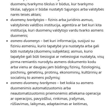
duomenų tvarkymo tikslus ir būdus, kur tvarkymo
tikslai, sąlygos ir būdai nustatyti Sąjungos arba valstybės
narės teisės aktais;
duomenų tvarkytojas
– fizinis arba juridinis asmuo,
valstybinės valdžios institucija, agentūra ar bet kuri kita
institucija, kuri duomenų valdytojo vardu tvarko asmens
duomenis;
asmens duomenys
– bet kuri informacija, susijusi su
fiziniu asmeniu, kurio tapatybė yra nustatyta arba gali
būti nustatyta (duomenų subjektas); asmuo, kurio
tapatybė gali būti tiesiogiai ar netiesiogiai nustatyta, visų
pirma remiantis nurodytu asmens dokumento kodu
arba vienu ar daugiau jam būdingų fizinių, fiziologinių,
psichinių, genetinių, protinių, ekonominių, kultūrinių ar
socialinių to asmens požymių;
asmens duomenų tvarkymas
– bet kokia su asmens
duomenimis automatizuotomis arba
neautomatizuotomis priemonėmis atliekama operacija
ar operacijos, pavyzdžiui, rinkimas, įrašymas,
rūšiavimas, laikymas, adaptavimas ar keitimas,