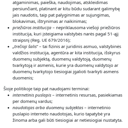
atgaminimas, paieška, naudojimas, atskleidimas
persiunčiant, platinant ar kitu būdu sudarant galimybę
jais naudotis, taip pat palyginimas ar sujungimas,
blokavimas, ištrynimas ar naikinimas;
priežiūros institucija
– nepriklausoma viešoji priežiūros
institucija, kuri įsteigiama valstybės narės pagal 51-ąjį
straipsnį (Reg. UE 679/2016);
„
trečioji šalis
“ – tai fizinis ar juridinis asmuo, valstybinės
valdžios institucija, agentūra ar kita institucija, išskyrus
duomenų subjektą, duomenų valdytoją, duomenų
tvarkytoją ir asmenis, kurie yra duomenų valdytojo ar
duomenų tvarkytojo tiesiogiai įgalioti tvarkyti asmens
duomenis;
Šioje politikoje taip pat naudojami terminai:
internetinis puslapis
– internetinis resursas, pasiekiamas
per domenų vardus;
naudotojas arba duomenų subjektas
– internetinio
puslapio interneto naudotojas, kurio tapatybė yra
žinoma arba gali būti tiesiogiai ar netiesiogiai nustatyta.