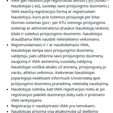
VMA gali naudotis joje registruotas asmuo (-ys) (toliau –
Naudotojas (-ai)), suvedęs savo prisijungimo duomenis į
VMA esančią registracijos formą ar registruotam
Naudotojui, kuris prie sistemos prisijungė per kitas
išorines sistemas (pvz.: per KTU vieningo prisijungimo
sistemą) ar administratoriui įtraukus Naudotoją rankiniu
būdu ir suteikus prisijungimo duomenis. Naudotojui
draudžiama VMA naudoti neteisėtiems veiksmams.
Registruodamasis ir / ar naudodamasis VMA,
Naudotojas
tampa savo prisijungimo duomenų
valdytoju, pats užtikrina savo prisijungimo duomenų
saugumą ir VMA asmeninių nuostatų valdymą.
Naudotojas visiškai atsako už asmenų, prisijungusių jo
vardu, atliktus veiksmus. Kiekvienas Naudotojas
įsipareigoja nedelsiant informuoti Universitetą apie
prisijungimo duomenų praradimą, neteisėtą naudojimą.
Naudotojas sutinka, kad VMA registracijos metu ar po
registracijos pateikti duomenys būtų vieši ir prieinami
VMA lankytojams.
Registracija ir naudojimasis VMA yra nemokami.
Naudotojas prisiima visą atsakomybę už skelbimo