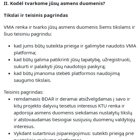
II. Kodėl tvarkome jūsų asmens duomenis?
Tikslai ir teisinis pagrindas
VMA renka ir tvarko jūsų asmens duomenis šiems tikslams ir
šiuo teisiniu pagrindu:
kad jums būtų suteikta prieiga ir galimybė naudotis VMA
platforma;
kad būtų galima patikrinti jūsų tapatybę, užregistruoti,
sukurti ir palaikyti jūsų naudotojo paskyrą;
kad būtų įmanoma stebėti platformos naudojimą
saugumo tikslais.
Teisinis pagrindas:
remdamasis BDAR ir deramai atsižvelgdamas į savo ir
kitų projekto dalyvių teisėtus interesus KTU renka ir
apdoroja asmens duomenis siekdamas nustatytų tikslų
ir atstovaudamas tiesiogiai susijusių duomenų valdytojų
interesus.
Vykdant sutartinius įsipareigojimus: suteikti prieigą prie