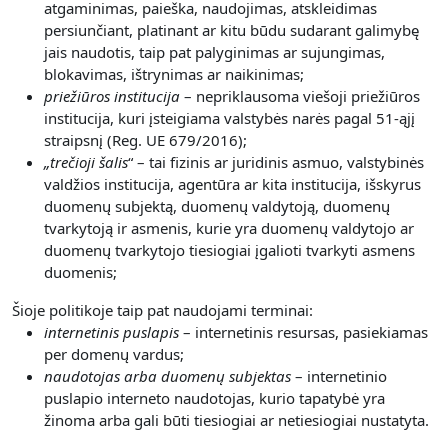
atgaminimas, paieška, naudojimas, atskleidimas
persiunčiant, platinant ar kitu būdu sudarant galimybę
jais naudotis, taip pat palyginimas ar sujungimas,
blokavimas, ištrynimas ar naikinimas;
priežiūros institucija
– nepriklausoma viešoji priežiūros
institucija, kuri įsteigiama valstybės narės pagal 51-ąjį
straipsnį (Reg. UE 679/2016);
„
trečioji šalis
“ – tai fizinis ar juridinis asmuo, valstybinės
valdžios institucija, agentūra ar kita institucija, išskyrus
duomenų subjektą, duomenų valdytoją, duomenų
tvarkytoją ir asmenis, kurie yra duomenų valdytojo ar
duomenų tvarkytojo tiesiogiai įgalioti tvarkyti asmens
duomenis;
Šioje politikoje taip pat naudojami terminai:
internetinis puslapis
– internetinis resursas, pasiekiamas
per domenų vardus;
naudotojas arba duomenų subjektas
– internetinio
puslapio interneto naudotojas, kurio tapatybė yra
žinoma arba gali būti tiesiogiai ar netiesiogiai nustatyta.