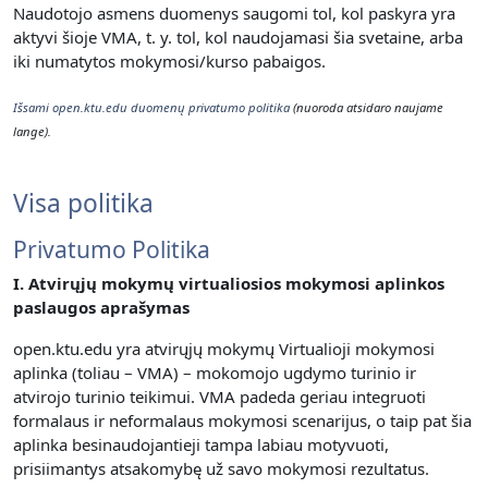
Naudotojo asmens duomenys saugomi tol, kol paskyra yra
aktyvi šioje VMA, t. y. t
ol, kol naudojamasi šia svetaine, arba
iki numatytos mokymosi/kurso pabaigos.
Išsami open.ktu.edu duomenų privatumo politika
(nuoroda atsidaro naujame
lange).
Visa politika
Privatumo Politika
I. Atvirųjų mokymų virtualiosios mokymosi aplinkos
paslaugos aprašymas
open.ktu.edu yra atvirųjų mokymų Virtualioji mokymosi
aplinka (toliau – VMA) – mokomojo ugdymo turinio ir
atvirojo turinio teikimui.
VMA padeda geriau integruoti
formalaus ir neformalaus mokymosi scenarijus, o taip pat šia
aplinka besinaudojantieji tampa labiau motyvuoti,
prisiimantys atsakomybę už savo mokymosi rezultatus.