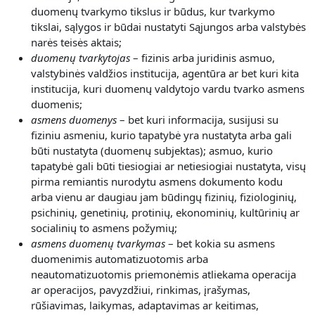
duomenų tvarkymo tikslus ir būdus, kur tvarkymo
tikslai, sąlygos ir būdai nustatyti Sąjungos arba valstybės
narės teisės aktais;
duomenų tvarkytojas
– fizinis arba juridinis asmuo,
valstybinės valdžios institucija, agentūra ar bet kuri kita
institucija, kuri duomenų valdytojo vardu tvarko asmens
duomenis;
asmens duomenys
– bet kuri informacija, susijusi su
fiziniu asmeniu, kurio tapatybė yra nustatyta arba gali
būti nustatyta (duomenų subjektas); asmuo, kurio
tapatybė gali būti tiesiogiai ar netiesiogiai nustatyta, visų
pirma remiantis nurodytu asmens dokumento kodu
arba vienu ar daugiau jam būdingų fizinių, fiziologinių,
psichinių, genetinių, protinių, ekonominių, kultūrinių ar
socialinių to asmens požymių;
asmens duomenų tvarkymas
– bet kokia su asmens
duomenimis automatizuotomis arba
neautomatizuotomis priemonėmis atliekama operacija
ar operacijos, pavyzdžiui, rinkimas, įrašymas,
rūšiavimas, laikymas, adaptavimas ar keitimas,