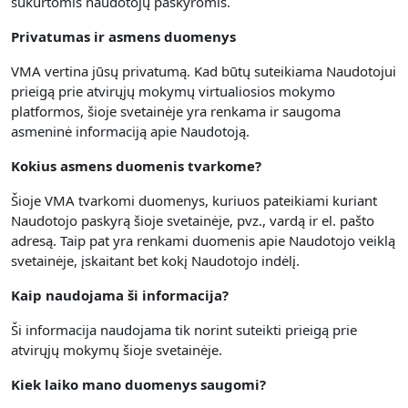
sukurtomis naudotojų paskyromis.
Privatumas ir asmens duomenys
VMA vertina jūsų privatumą.
Kad būtų suteikiama Naudotojui
prieigą prie atvirųjų mokymų virtualiosios mokymo
platformos, šioje svetainėje yra renkama
ir saugoma
asmeninė informaciją apie Naudotoją.
Kokius asmens duomenis tvarkome?
Šioje VMA tvarkomi duomenys, kuriuos pateikiami kuriant
Naudotojo paskyrą šioje svetainėje, pvz., vardą ir el. pašto
adresą. Taip pat yra renkami duomenis apie Naudotojo veiklą
svetainėje, įskaitant bet kokį Naudotojo indėlį.
Kaip naudojama ši informacija?
Ši informacija naudojama tik norint suteikti prieigą prie
atvirųjų mokymų šioje svetainėje.
Kiek laiko mano duomenys saugomi?