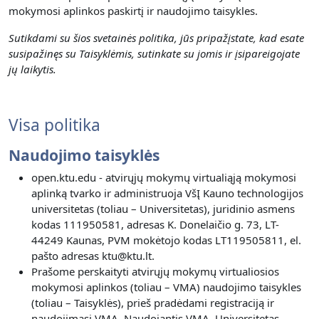
mokymosi aplinkos paskirtį ir naudojimo taisykles.
Sutikdami su šios svetainės politika, jūs pripažįstate, kad esate
susipažinęs su Taisyklėmis, sutinkate su jomis ir įsipareigojate
jų laikytis.
Visa politika
Naudojimo taisyklės
open.ktu.edu - atvirųjų mokymų virtualiąją mokymosi
aplinką tvarko ir administruoja VšĮ Kauno technologijos
universitetas (toliau – Universitetas), juridinio asmens
kodas 111950581, adresas K. Donelaičio g. 73, LT-
44249 Kaunas, PVM mokėtojo kodas LT119505811, el.
pašto adresas ktu@ktu.lt.
Prašome perskaityti atvirųjų mokymų virtualiosios
mokymosi aplinkos (toliau – VMA) naudojimo taisykles
(toliau – Taisyklės), prieš pradėdami registraciją ir
naudojimąsi VMA. Naudojantis VMA, Universitetas