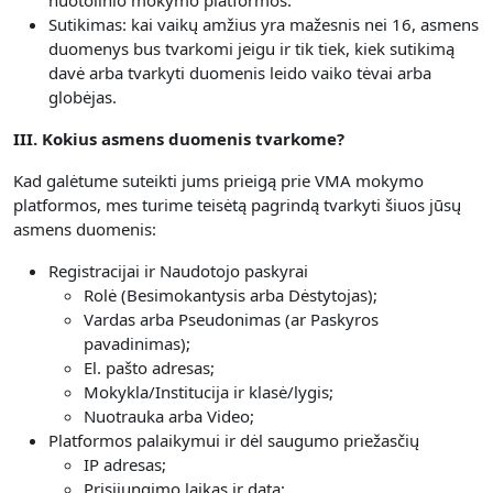
nuotolinio mokymo platformos.
Sutikimas: kai vaikų amžius yra mažesnis nei 16, asmens
duomenys bus tvarkomi jeigu ir tik tiek, kiek sutikimą
davė arba tvarkyti duomenis leido vaiko tėvai arba
globėjas.
III. Kokius asmens duomenis tvarkome?
Kad galėtume suteikti jums prieigą prie VMA mokymo
platformos, mes turime teisėtą pagrindą tvarkyti šiuos jūsų
asmens duomenis:
Registracijai ir Naudotojo paskyrai
Rolė (Besimokantysis arba Dėstytojas);
Vardas arba Pseudonimas (ar Paskyros
pavadinimas);
El. pašto adresas;
Mokykla/Institucija ir klasė/lygis;
Nuotrauka arba Video;
Platformos palaikymui ir dėl saugumo priežasčių
IP adresas;
Prisijungimo laikas ir data;