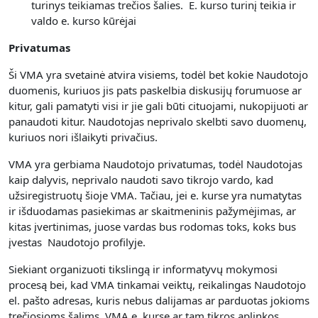
turinys teikiamas trečios šalies. E. kurso turinį teikia ir
valdo e. kurso kūrėjai
Privatumas
Ši VMA yra svetainė atvira visiems, todėl bet kokie Naudotojo
duomenis, kuriuos jis pats paskelbia diskusijų forumuose ar
kitur, gali pamatyti visi ir jie gali būti cituojami, nukopijuoti ar
panaudoti kitur. Naudotojas neprivalo skelbti savo duomenų,
kuriuos nori išlaikyti privačius.
VMA yra gerbiama Naudotojo privatumas, todėl Naudotojas
kaip dalyvis, neprivalo naudoti savo tikrojo vardo, kad
užsiregistruotų šioje VMA. Tačiau, jei e. kurse yra numatytas
ir išduodamas pasiekimas ar skaitmeninis pažymėjimas, ar
kitas įvertinimas, juose vardas bus rodomas toks, koks bus
įvestas Naudotojo profilyje.
Siekiant organizuoti tikslingą ir informatyvų mokymosi
procesą bei, kad VMA tinkamai veiktų, reikalingas Naudotojo
el. pašto adresas, kuris nebus dalijamas ar parduotas jokioms
trečiosioms šalims. VMA e. kurse ar tam tikros aplinkos