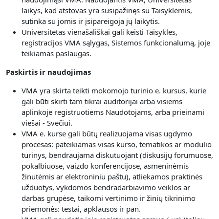
laikys, kad atstovas yra susipažinęs su Taisyklėmis,
sutinka su jomis ir įsipareigoja jų laikytis.
Universitetas vienašališkai gali keisti Taisykles,
registracijos VMA sąlygas, Sistemos funkcionalumą, joje
teikiamas paslaugas.
Paskirtis ir naudojimas
VMA yra skirta teikti mokomojo turinio e. kursus, kurie
gali būti skirti tam tikrai auditorijai arba visiems
aplinkoje registruotiems Naudotojams, arba prieinami
viešai - Svečiui.
V
MA e. kurse gali būtų realizuojama visas
ugdymo
procesas: pateikiamas visas kurso, tematikos ar modulio
turinys, bendraujama diskutuojant (diskusijų forumuose,
pokalbiuose, vaizdo konferencijose, asmeninėmis
žinutėmis ar elektroniniu paštu), atliekamos praktinės
užduotys, vykdomos bendradarbiavimo veiklos ar
darbas grupėse, taikomi vertinimo ir žinių tikrinimo
priemonės: testai, apklausos ir pan.