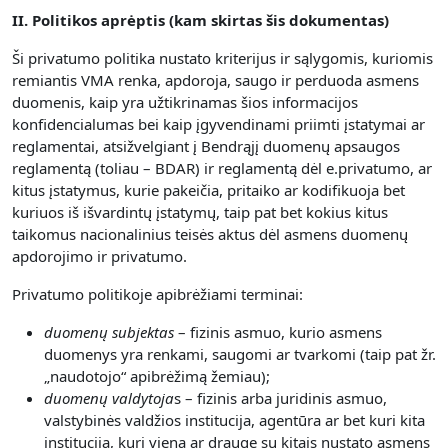
II. Politikos aprėptis (kam skirtas šis dokumentas)
Ši privatumo politika nustato kriterijus ir sąlygomis, kuriomis
remiantis VMA renka, apdoroja, saugo ir perduoda asmens
duomenis, kaip yra užtikrinamas šios informacijos
konfidencialumas bei kaip įgyvendinami priimti įstatymai ar
reglamentai, atsižvelgiant į Bendrąjį duomenų apsaugos
reglamentą (toliau – BDAR) ir reglamentą dėl e.privatumo, ar
kitus įstatymus, kurie pakeičia, pritaiko ar kodifikuoja bet
kuriuos iš išvardintų įstatymų, taip pat bet kokius kitus
taikomus nacionalinius teisės aktus dėl asmens duomenų
apdorojimo ir privatumo.
Privatumo politikoje apibrėžiami terminai:
duomenų subjektas
– fizinis asmuo, kurio asmens
duomenys yra renkami, saugomi ar tvarkomi (taip pat žr.
„naudotojo“ apibrėžimą žemiau);
duomenų valdytoja
s – fizinis arba juridinis asmuo,
valstybinės valdžios institucija, agentūra ar bet kuri kita
institucija, kuri viena ar drauge su kitais nustato asmens