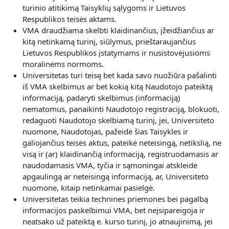
turinio atitikimą Taisyklių sąlygoms ir Lietuvos
Respublikos teisės aktams.
VMA draudžiama skelbti klaidinančius, įžeidžiančius ar
kitą netinkamą turinį, siūlymus, prieštaraujančius
Lietuvos Respublikos įstatymams ir nusistovėjusioms
moralinėms normoms.
Universitetas turi teisę bet kada savo nuožiūra pašalinti
iš VMA skelbimus ar bet kokią kitą Naudotojo pateiktą
informaciją, padaryti skelbimus (informaciją)
nematomus, panaikinti Naudotojo registraciją, blokuoti,
redaguoti Naudotojo skelbiamą turinį, jei, Universiteto
nuomone, Naudotojas, pažeidė šias Taisykles ir
galiojančius teisės aktus, pateikė neteisingą, netikslią, ne
visą ir (ar) klaidinančią informaciją, registruodamasis ar
naudodamasis VMA, tyčia ir sąmoningai atskleidė
apgaulingą ar neteisingą informaciją, ar, Universiteto
nuomone, kitaip netinkamai pasielgė.
Universitetas teikia technines priemones bei pagalbą
informacijos paskelbimui VMA, bet neįsipareigoja ir
neatsako už pateiktą e. kurso turinį, jo atnaujinimą, jei