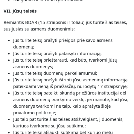
VII. Jūsų teisės
Remiantis BDAR (15 straipsnis ir toliau) jūs turite šias teisės,
susijusias su asmens duomenimis:
Jūs turite teisę prašyti prieigos prie savo asmens
duomenų;
Jūs turite teisę prašyti pataisyti informaciją;
Jūs turite teisę prieštarauti, kad būtų tvarkomi jūsų
asmens duomenys;
Jūs turite teisę duomenų perkeliamumui;
Jūs turite teisę prašyti ištrinti jūsų asmeninę informaciją
pateikdami vieną iš priežasčių, nurodytų 17 straipsnyje;
Jūs turite teisę pateikti skundą priežiūros institucijai dėl
asmens duomenų tvarkymo veiklų, jei manote, kad jūsų
duomenys tvarkomi ne taip, kaip aprašyta šioje
privatumo politikoje;
Jūs taip pat turite šias teises atsižvelgiant, į duomenis,
kuriuos tvarkome su jūsų sutikimu:
Jūs turite teisę atšaukti sutikimą bet kuriuo metu