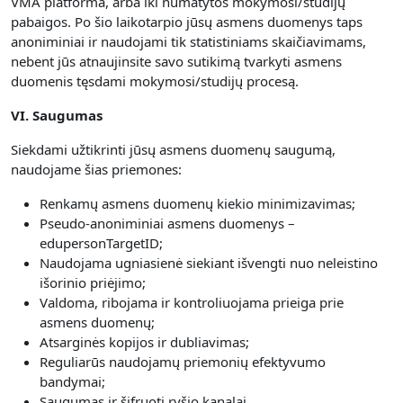
VMA platforma, arba iki numatytos mokymosi/studijų
pabaigos. Po šio laikotarpio jūsų asmens duomenys taps
anoniminiai ir naudojami tik statistiniams skaičiavimams,
nebent jūs atnaujinsite savo sutikimą tvarkyti asmens
duomenis tęsdami mokymosi/studijų procesą.
VI. Saugumas
Siekdami užtikrinti jūsų asmens duomenų saugumą,
naudojame šias priemones:
Renkamų asmens duomenų kiekio minimizavimas;
Pseudo-anoniminiai asmens duomenys –
edupersonTargetID;
Naudojama ugniasienė siekiant išvengti nuo neleistino
išorinio priėjimo;
Valdoma, ribojama ir kontroliuojama prieiga prie
asmens duomenų;
Atsarginės kopijos ir dubliavimas;
Reguliarūs naudojamų priemonių efektyvumo
bandymai;
Saugumas ir šifruoti ryšio kanalai.