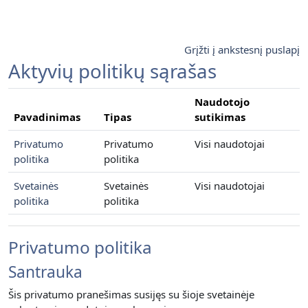
Pereiti į pagrindinį turinį
Grįžti į ankstesnį puslapį
Aktyvių politikų sąrašas
Naudotojo
Pavadinimas
Tipas
sutikimas
Privatumo
Privatumo
Visi naudotojai
politika
politika
Svetainės
Svetainės
Visi naudotojai
politika
politika
Privatumo politika
Santrauka
Šis privatumo pranešimas susijęs su šioje svetainėje