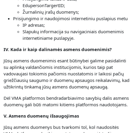
EdupersonTargertID;
Žurnalinių įrašų duomenys;
Prisijungimo ir naudojimosi internetiniu puslapius metu
IP adresas;
Slapukų informacija su navigaciniais duomenimis
internetiniame puslapyje.
IV. Kada ir kaip dalinamės asmens duomenimis?
Jūsų asmens duomenimis esant būtinybei galime pasidalinti
su aplinką valdančiomis institucijomis, kurios taip pat
vadovaujasi tokiomis pačiomis nuostatomis ir laikosi pačių
griežčiausių saugumo ir duomenų apsaugos reikalavimų, kad
užtikrintų tinkamą jūsų asmens duomenų apsaugą.
Dėl VMA platformos bendradarbiavimo savybių dalis asmens
duomenų gali būti matomi kitiems platformos naudotojams.
V. Asmens duomenų išsaugojimas
Jūsų asmens duomenys bus tvarkomi tol, kol naudositės