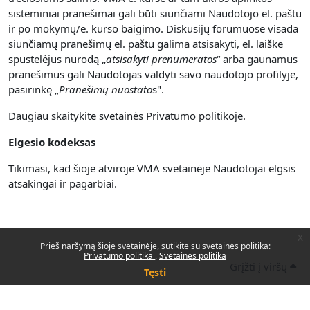
sisteminiai pranešimai gali būti siunčiami Naudotojo el. paštu
ir po mokymų/e. kurso baigimo. Diskusijų forumuose visada
siunčiamų pranešimų el. paštu galima atsisakyti, el. laiške
spustelėjus nurodą „
atsisakyti prenumerato
s
“ arba gaunamus
pranešimus gali Naudotojas valdyti savo naudotojo profilyje,
pasirinkę „
Pranešimų nuostato
s".
Daugiau skaitykite svetainės Privatumo politikoje.
Elgesio kodeksas
Tikimasi, kad šioje atviroje VMA svetainėje Naudotojai elgsis
atsakingai ir pagarbiai.
x
Prieš naršymą šioje svetainėje, sutikite su svetainės politika:
Privatumo politika
Svetainės politika
Grįžti į viršų
Tęsti