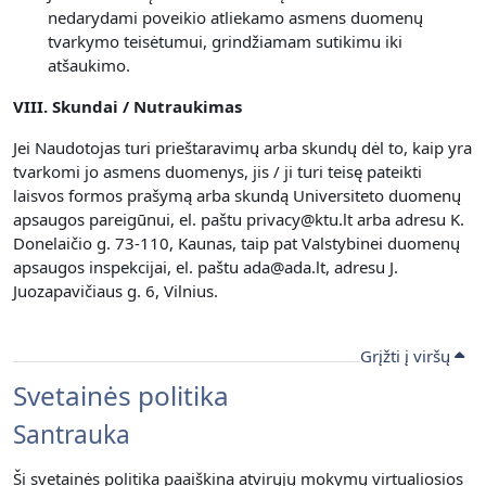
nedarydami poveikio atliekamo asmens duomenų
tvarkymo teisėtumui, grindžiamam sutikimu iki
atšaukimo.
VIII. Skundai / Nutraukimas
Jei Naudotojas turi prieštaravimų arba skundų dėl to, kaip yra
tvarkomi jo asmens duomenys, jis / ji turi teisę pateikti
laisvos formos prašymą arba skundą Universiteto duomenų
apsaugos pareigūnui, el. paštu privacy@ktu.lt arba adresu K.
Donelaičio g. 73-110, Kaunas, taip pat Valstybinei duomenų
apsaugos inspekcijai, el. paštu ada@ada.lt, adresu J.
Juozapavičiaus g. 6, Vilnius.
Grįžti į viršų
Svetainės politika
Santrauka
Ši svetainės politika paaiškina atvirųjų mokymų virtualiosios