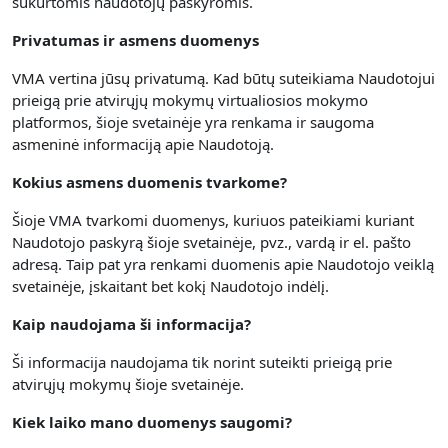
sukurtomis naudotojų paskyromis.
Privatumas ir asmens duomenys
VMA vertina jūsų privatumą.
Kad būtų suteikiama Naudotojui
prieigą prie atvirųjų mokymų virtualiosios mokymo
platformos, šioje svetainėje yra renkama
ir saugoma
asmeninė informaciją apie Naudotoją.
Kokius asmens duomenis tvarkome?
Šioje VMA tvarkomi duomenys, kuriuos pateikiami kuriant
Naudotojo paskyrą šioje svetainėje, pvz., vardą ir el. pašto
adresą. Taip pat yra renkami duomenis apie Naudotojo veiklą
svetainėje, įskaitant bet kokį Naudotojo indėlį.
Kaip naudojama ši informacija?
Ši informacija naudojama tik norint suteikti prieigą prie
atvirųjų mokymų šioje svetainėje.
Kiek laiko mano duomenys saugomi?