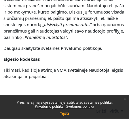
sisteminiai pranešimai gali būti siunčiami Naudotojo el. paštu
ir po mokymų/e. kurso baigimo. Diskusijų forumuose visada
siunčiamų pranešimų el. paštu galima atsisakyti, el. laiške
spustelėjus nurodą „
atsisakyti prenumerato
s
“ arba gaunamus
pranešimus gali Naudotojas valdyti savo naudotojo profilyje,
pasirinkę „
Pranešimų nuostato
s".
Daugiau skaitykite svetainės Privatumo politikoje.
Elgesio kodeksas
Tikimasi, kad šioje atviroje VMA svetainėje Naudotojai elgsis
atsakingai ir pagarbiai.
x
Prieš naršymą šioje svetainėje, sutikite su svetainės politika:
Privatumo politika
Svetainės politika
Grįžti į viršų
Tęsti