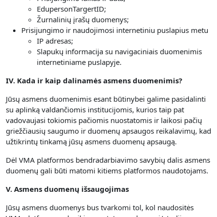
EdupersonTargertID;
Žurnalinių įrašų duomenys;
Prisijungimo ir naudojimosi internetiniu puslapius metu
IP adresas;
Slapukų informacija su navigaciniais duomenimis
internetiniame puslapyje.
IV. Kada ir kaip dalinamės asmens duomenimis?
Jūsų asmens duomenimis esant būtinybei galime pasidalinti
su aplinką valdančiomis institucijomis, kurios taip pat
vadovaujasi tokiomis pačiomis nuostatomis ir laikosi pačių
griežčiausių saugumo ir duomenų apsaugos reikalavimų, kad
užtikrintų tinkamą jūsų asmens duomenų apsaugą.
Dėl VMA platformos bendradarbiavimo savybių dalis asmens
duomenų gali būti matomi kitiems platformos naudotojams.
V. Asmens duomenų išsaugojimas
Jūsų asmens duomenys bus tvarkomi tol, kol naudositės