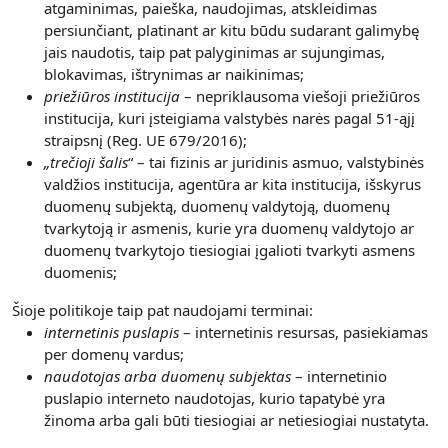
atgaminimas, paieška, naudojimas, atskleidimas
persiunčiant, platinant ar kitu būdu sudarant galimybę
jais naudotis, taip pat palyginimas ar sujungimas,
blokavimas, ištrynimas ar naikinimas;
priežiūros institucija
– nepriklausoma viešoji priežiūros
institucija, kuri įsteigiama valstybės narės pagal 51-ąjį
straipsnį (Reg. UE 679/2016);
„
trečioji šalis
“ – tai fizinis ar juridinis asmuo, valstybinės
valdžios institucija, agentūra ar kita institucija, išskyrus
duomenų subjektą, duomenų valdytoją, duomenų
tvarkytoją ir asmenis, kurie yra duomenų valdytojo ar
duomenų tvarkytojo tiesiogiai įgalioti tvarkyti asmens
duomenis;
Šioje politikoje taip pat naudojami terminai:
internetinis puslapis
– internetinis resursas, pasiekiamas
per domenų vardus;
naudotojas arba duomenų subjektas
– internetinio
puslapio interneto naudotojas, kurio tapatybė yra
žinoma arba gali būti tiesiogiai ar netiesiogiai nustatyta.