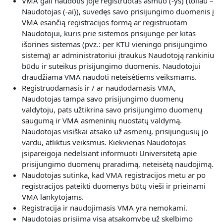
VMA gali naudotis joje registruotas asmuo (-ys) (toliau –
Naudotojas (-ai)), suvedęs savo prisijungimo duomenis į
VMA esančią registracijos formą ar registruotam
Naudotojui, kuris prie sistemos prisijungė per kitas
išorines sistemas (pvz.: per KTU vieningo prisijungimo
sistemą) ar administratoriui įtraukus Naudotoją rankiniu
būdu ir suteikus prisijungimo duomenis. Naudotojui
draudžiama VMA naudoti neteisėtiems veiksmams.
Registruodamasis ir / ar naudodamasis VMA,
Naudotojas
tampa savo prisijungimo duomenų
valdytoju, pats užtikrina savo prisijungimo duomenų
saugumą ir VMA asmeninių nuostatų valdymą.
Naudotojas visiškai atsako už asmenų, prisijungusių jo
vardu, atliktus veiksmus. Kiekvienas Naudotojas
įsipareigoja nedelsiant informuoti Universitetą apie
prisijungimo duomenų praradimą, neteisėtą naudojimą.
Naudotojas sutinka, kad VMA registracijos metu ar po
registracijos pateikti duomenys būtų vieši ir prieinami
VMA lankytojams.
Registracija ir naudojimasis VMA yra nemokami.
Naudotojas prisiima visą atsakomybę už skelbimo