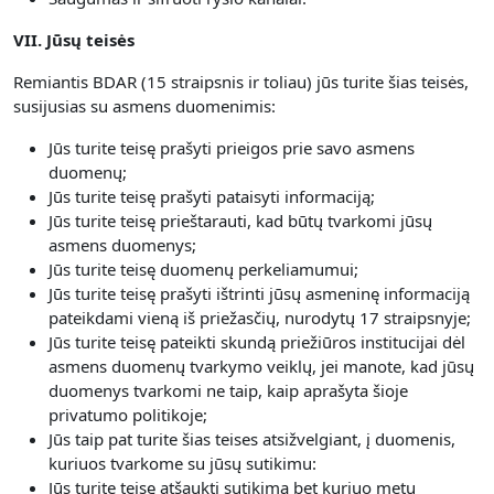
VII. Jūsų teisės
Remiantis BDAR (15 straipsnis ir toliau) jūs turite šias teisės,
susijusias su asmens duomenimis:
Jūs turite teisę prašyti prieigos prie savo asmens
duomenų;
Jūs turite teisę prašyti pataisyti informaciją;
Jūs turite teisę prieštarauti, kad būtų tvarkomi jūsų
asmens duomenys;
Jūs turite teisę duomenų perkeliamumui;
Jūs turite teisę prašyti ištrinti jūsų asmeninę informaciją
pateikdami vieną iš priežasčių, nurodytų 17 straipsnyje;
Jūs turite teisę pateikti skundą priežiūros institucijai dėl
asmens duomenų tvarkymo veiklų, jei manote, kad jūsų
duomenys tvarkomi ne taip, kaip aprašyta šioje
privatumo politikoje;
Jūs taip pat turite šias teises atsižvelgiant, į duomenis,
kuriuos tvarkome su jūsų sutikimu:
Jūs turite teisę atšaukti sutikimą bet kuriuo metu