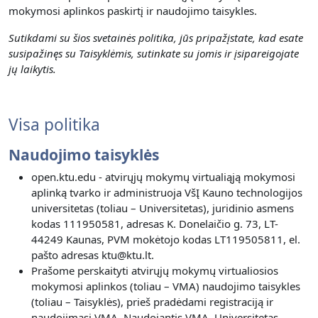
mokymosi aplinkos paskirtį ir naudojimo taisykles.
Sutikdami su šios svetainės politika, jūs pripažįstate, kad esate
susipažinęs su Taisyklėmis, sutinkate su jomis ir įsipareigojate
jų laikytis.
Visa politika
Naudojimo taisyklės
open.ktu.edu - atvirųjų mokymų virtualiąją mokymosi
aplinką tvarko ir administruoja VšĮ Kauno technologijos
universitetas (toliau – Universitetas), juridinio asmens
kodas 111950581, adresas K. Donelaičio g. 73, LT-
44249 Kaunas, PVM mokėtojo kodas LT119505811, el.
pašto adresas ktu@ktu.lt.
Prašome perskaityti atvirųjų mokymų virtualiosios
mokymosi aplinkos (toliau – VMA) naudojimo taisykles
(toliau – Taisyklės), prieš pradėdami registraciją ir
naudojimąsi VMA. Naudojantis VMA, Universitetas