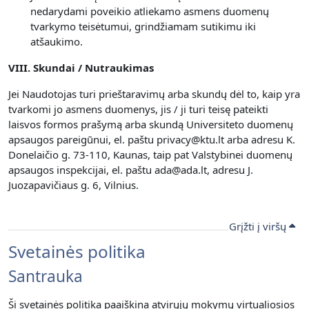
nedarydami poveikio atliekamo asmens duomenų
tvarkymo teisėtumui, grindžiamam sutikimu iki
atšaukimo.
VIII. Skundai / Nutraukimas
Jei Naudotojas turi prieštaravimų arba skundų dėl to, kaip yra
tvarkomi jo asmens duomenys, jis / ji turi teisę pateikti
laisvos formos prašymą arba skundą Universiteto duomenų
apsaugos pareigūnui, el. paštu privacy@ktu.lt arba adresu K.
Donelaičio g. 73-110, Kaunas, taip pat Valstybinei duomenų
apsaugos inspekcijai, el. paštu ada@ada.lt, adresu J.
Juozapavičiaus g. 6, Vilnius.
Grįžti į viršų
Svetainės politika
Santrauka
Ši svetainės politika paaiškina atvirųjų mokymų virtualiosios