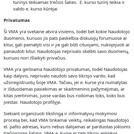
turinys teikiamas trečios šalies. E. kurso turinį teikia ir
valdo e. kurso kūrėjai
Privatumas
Ši VMA yra svetainė atvira visiems, todėl bet kokie Naudotojo
duomenis, kuriuos jis pats paskelbia diskusijų forumuose ar
kitur, gali pamatyti visi ir jie gali būti cituojami, nukopijuoti ar
panaudoti kitur. Naudotojas neprivalo skelbti savo duomenų,
kuriuos nori išlaikyti privačius.
VMA yra gerbiama Naudotojo privatumas, todėl Naudotojas
kaip dalyvis, neprivalo naudoti savo tikrojo vardo, kad
užsiregistruotų šioje VMA. Tačiau, jei e. kurse yra numatytas
ir išduodamas pasiekimas ar skaitmeninis pažymėjimas, ar
kitas įvertinimas, juose vardas bus rodomas toks, koks bus
įvestas Naudotojo profilyje.
Siekiant organizuoti tikslingą ir informatyvų mokymosi
procesą bei, kad VMA tinkamai veiktų, reikalingas Naudotojo
el. pašto adresas, kuris nebus dalijamas ar parduotas jokioms
trečiosioms šalims. VMA e. kurse ar tam tikros aplinkos