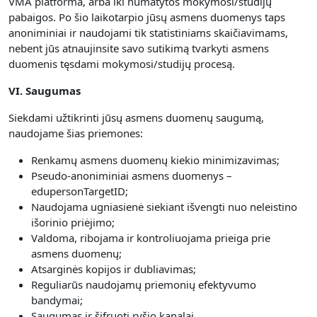
VMA platforma, arba iki numatytos mokymosi/studijų
pabaigos. Po šio laikotarpio jūsų asmens duomenys taps
anoniminiai ir naudojami tik statistiniams skaičiavimams,
nebent jūs atnaujinsite savo sutikimą tvarkyti asmens
duomenis tęsdami mokymosi/studijų procesą.
VI. Saugumas
Siekdami užtikrinti jūsų asmens duomenų saugumą,
naudojame šias priemones:
Renkamų asmens duomenų kiekio minimizavimas;
Pseudo-anoniminiai asmens duomenys –
edupersonTargetID;
Naudojama ugniasienė siekiant išvengti nuo neleistino
išorinio priėjimo;
Valdoma, ribojama ir kontroliuojama prieiga prie
asmens duomenų;
Atsarginės kopijos ir dubliavimas;
Reguliarūs naudojamų priemonių efektyvumo
bandymai;
Saugumas ir šifruoti ryšio kanalai.