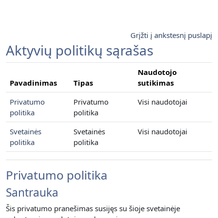
Pereiti į pagrindinį turinį
Grįžti į ankstesnį puslapį
Aktyvių politikų sąrašas
Naudotojo
Pavadinimas
Tipas
sutikimas
Privatumo
Privatumo
Visi naudotojai
politika
politika
Svetainės
Svetainės
Visi naudotojai
politika
politika
Privatumo politika
Santrauka
Šis privatumo pranešimas susijęs su šioje svetainėje