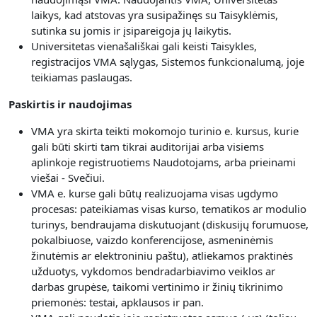
laikys, kad atstovas yra susipažinęs su Taisyklėmis,
sutinka su jomis ir įsipareigoja jų laikytis.
Universitetas vienašališkai gali keisti Taisykles,
registracijos VMA sąlygas, Sistemos funkcionalumą, joje
teikiamas paslaugas.
Paskirtis ir naudojimas
VMA yra skirta teikti mokomojo turinio e. kursus, kurie
gali būti skirti tam tikrai auditorijai arba visiems
aplinkoje registruotiems Naudotojams, arba prieinami
viešai - Svečiui.
V
MA e. kurse gali būtų realizuojama visas
ugdymo
procesas: pateikiamas visas kurso, tematikos ar modulio
turinys, bendraujama diskutuojant (diskusijų forumuose,
pokalbiuose, vaizdo konferencijose, asmeninėmis
žinutėmis ar elektroniniu paštu), atliekamos praktinės
užduotys, vykdomos bendradarbiavimo veiklos ar
darbas grupėse, taikomi vertinimo ir žinių tikrinimo
priemonės: testai, apklausos ir pan.