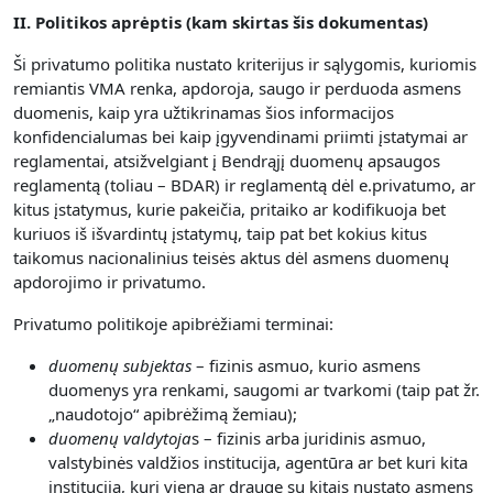
II. Politikos aprėptis (kam skirtas šis dokumentas)
Ši privatumo politika nustato kriterijus ir sąlygomis, kuriomis
remiantis VMA renka, apdoroja, saugo ir perduoda asmens
duomenis, kaip yra užtikrinamas šios informacijos
konfidencialumas bei kaip įgyvendinami priimti įstatymai ar
reglamentai, atsižvelgiant į Bendrąjį duomenų apsaugos
reglamentą (toliau – BDAR) ir reglamentą dėl e.privatumo, ar
kitus įstatymus, kurie pakeičia, pritaiko ar kodifikuoja bet
kuriuos iš išvardintų įstatymų, taip pat bet kokius kitus
taikomus nacionalinius teisės aktus dėl asmens duomenų
apdorojimo ir privatumo.
Privatumo politikoje apibrėžiami terminai:
duomenų subjektas
– fizinis asmuo, kurio asmens
duomenys yra renkami, saugomi ar tvarkomi (taip pat žr.
„naudotojo“ apibrėžimą žemiau);
duomenų valdytoja
s – fizinis arba juridinis asmuo,
valstybinės valdžios institucija, agentūra ar bet kuri kita
institucija, kuri viena ar drauge su kitais nustato asmens