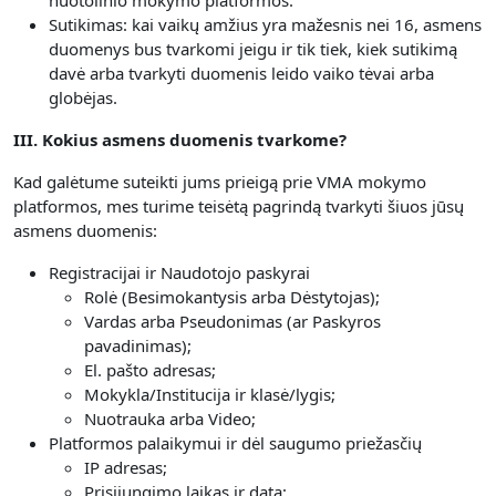
nuotolinio mokymo platformos.
Sutikimas: kai vaikų amžius yra mažesnis nei 16, asmens
duomenys bus tvarkomi jeigu ir tik tiek, kiek sutikimą
davė arba tvarkyti duomenis leido vaiko tėvai arba
globėjas.
III. Kokius asmens duomenis tvarkome?
Kad galėtume suteikti jums prieigą prie VMA mokymo
platformos, mes turime teisėtą pagrindą tvarkyti šiuos jūsų
asmens duomenis:
Registracijai ir Naudotojo paskyrai
Rolė (Besimokantysis arba Dėstytojas);
Vardas arba Pseudonimas (ar Paskyros
pavadinimas);
El. pašto adresas;
Mokykla/Institucija ir klasė/lygis;
Nuotrauka arba Video;
Platformos palaikymui ir dėl saugumo priežasčių
IP adresas;
Prisijungimo laikas ir data;