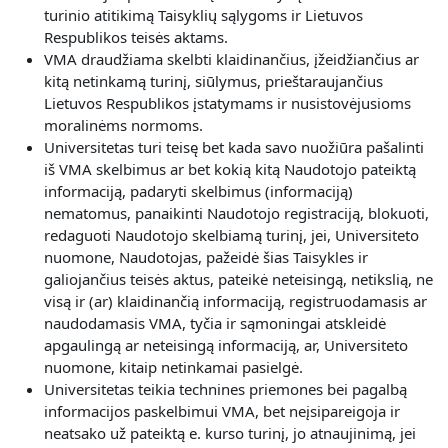
turinio atitikimą Taisyklių sąlygoms ir Lietuvos
Respublikos teisės aktams.
VMA draudžiama skelbti klaidinančius, įžeidžiančius ar
kitą netinkamą turinį, siūlymus, prieštaraujančius
Lietuvos Respublikos įstatymams ir nusistovėjusioms
moralinėms normoms.
Universitetas turi teisę bet kada savo nuožiūra pašalinti
iš VMA skelbimus ar bet kokią kitą Naudotojo pateiktą
informaciją, padaryti skelbimus (informaciją)
nematomus, panaikinti Naudotojo registraciją, blokuoti,
redaguoti Naudotojo skelbiamą turinį, jei, Universiteto
nuomone, Naudotojas, pažeidė šias Taisykles ir
galiojančius teisės aktus, pateikė neteisingą, netikslią, ne
visą ir (ar) klaidinančią informaciją, registruodamasis ar
naudodamasis VMA, tyčia ir sąmoningai atskleidė
apgaulingą ar neteisingą informaciją, ar, Universiteto
nuomone, kitaip netinkamai pasielgė.
Universitetas teikia technines priemones bei pagalbą
informacijos paskelbimui VMA, bet neįsipareigoja ir
neatsako už pateiktą e. kurso turinį, jo atnaujinimą, jei