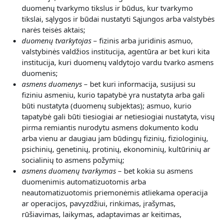
duomenų tvarkymo tikslus ir būdus, kur tvarkymo
tikslai, sąlygos ir būdai nustatyti Sąjungos arba valstybės
narės teisės aktais;
duomenų tvarkytojas
– fizinis arba juridinis asmuo,
valstybinės valdžios institucija, agentūra ar bet kuri kita
institucija, kuri duomenų valdytojo vardu tvarko asmens
duomenis;
asmens duomenys
– bet kuri informacija, susijusi su
fiziniu asmeniu, kurio tapatybė yra nustatyta arba gali
būti nustatyta (duomenų subjektas); asmuo, kurio
tapatybė gali būti tiesiogiai ar netiesiogiai nustatyta, visų
pirma remiantis nurodytu asmens dokumento kodu
arba vienu ar daugiau jam būdingų fizinių, fiziologinių,
psichinių, genetinių, protinių, ekonominių, kultūrinių ar
socialinių to asmens požymių;
asmens duomenų tvarkymas
– bet kokia su asmens
duomenimis automatizuotomis arba
neautomatizuotomis priemonėmis atliekama operacija
ar operacijos, pavyzdžiui, rinkimas, įrašymas,
rūšiavimas, laikymas, adaptavimas ar keitimas,