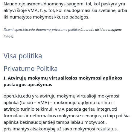
Naudotojo asmens duomenys saugomi tol, kol paskyra yra
aktyvi šioje VMA, t. y. t
ol, kol naudojamasi šia svetaine, arba
iki numatytos mokymosi/kurso pabaigos.
Išsami open.ktu.edu duomenų privatumo politika
(nuoroda atsidaro naujame
lange).
Visa politika
Privatumo Politika
I. Atvirųjų mokymų virtualiosios mokymosi aplinkos
paslaugos aprašymas
open.ktu.edu yra atvirųjų mokymų Virtualioji mokymosi
aplinka (toliau – VMA) – mokomojo ugdymo turinio ir
atvirojo turinio teikimui.
VMA padeda geriau integruoti
formalaus ir neformalaus mokymosi scenarijus, o taip pat šia
aplinka besinaudojantieji tampa labiau motyvuoti,
prisiimantys atsakomybę už savo mokymosi rezultatus.