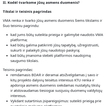
II. Kodėl tvarkome jūsų asmens duomenis?
Tikslai ir teisinis pagrindas
VMA renka ir tvarko jūsų asmens duomenis šiems tikslams ir
šiuo teisiniu pagrindu:
kad jums būtų suteikta prieiga ir galimybė naudotis VMA
platforma;
kad būtų galima patikrinti jūsų tapatybę, užregistruoti,
sukurti ir palaikyti jūsų naudotojo paskyrą;
kad būtų įmanoma stebėti platformos naudojimą
saugumo tikslais.
Teisinis pagrindas:
remdamasis BDAR ir deramai atsižvelgdamas į savo ir
kitų projekto dalyvių teisėtus interesus KTU renka ir
apdoroja asmens duomenis siekdamas nustatytų tikslų
ir atstovaudamas tiesiogiai susijusių duomenų valdytojų
interesus.
Vykdant sutartinius įsipareigojimus: suteikti prieigą prie