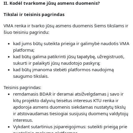
II. Kodėl tvarkome jūsų asmens duomenis?
Tikslai ir teisinis pagrindas
VMA renka ir tvarko jūsų asmens duomenis šiems tikslams ir
šiuo teisiniu pagrindu:
kad jums būtų suteikta prieiga ir galimybė naudotis VMA
platforma;
kad būtų galima patikrinti jūsų tapatybę, užregistruoti,
sukurti ir palaikyti jūsų naudotojo paskyrą;
kad būtų įmanoma stebėti platformos naudojimą
saugumo tikslais.
Teisinis pagrindas:
remdamasis BDAR ir deramai atsižvelgdamas į savo ir
kitų projekto dalyvių teisėtus interesus KTU renka ir
apdoroja asmens duomenis siekdamas nustatytų tikslų
ir atstovaudamas tiesiogiai susijusių duomenų valdytojų
interesus.
Vykdant sutartinius įsipareigojimus: suteikti prieigą prie