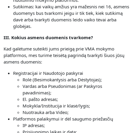
nuotolinio mokymo platformos.
Sutikimas: kai vaikų amžius yra mažesnis nei 16, asmens
duomenys bus tvarkomi jeigu ir tik tiek, kiek sutikimą
davė arba tvarkyti duomenis leido vaiko tėvai arba
globėjas.
III. Kokius asmens duomenis tvarkome?
Kad galėtume suteikti jums prieigą prie VMA mokymo
platformos, mes turime teisėtą pagrindą tvarkyti šiuos jūsų
asmens duomenis:
Registracijai ir Naudotojo paskyrai
Rolė (Besimokantysis arba Dėstytojas);
Vardas arba Pseudonimas (ar Paskyros
pavadinimas);
El. pašto adresas;
Mokykla/Institucija ir klasė/lygis;
Nuotrauka arba Video;
Platformos palaikymui ir dėl saugumo priežasčių
IP adresas;
Prisijungimo laikas ir data;