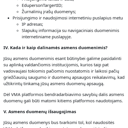
EdupersonTargertID;
Žurnalinių įrašų duomenys;
Prisijungimo ir naudojimosi internetiniu puslapius metu
IP adresas;
Slapukų informacija su navigaciniais duomenimis
internetiniame puslapyje.
IV. Kada ir kaip dalinamės asmens duomenimis?
Jūsų asmens duomenimis esant būtinybei galime pasidalinti
su aplinką valdančiomis institucijomis, kurios taip pat
vadovaujasi tokiomis pačiomis nuostatomis ir laikosi pačių
griežčiausių saugumo ir duomenų apsaugos reikalavimų, kad
užtikrintų tinkamą jūsų asmens duomenų apsaugą.
Dėl VMA platformos bendradarbiavimo savybių dalis asmens
duomenų gali būti matomi kitiems platformos naudotojams.
V. Asmens duomenų išsaugojimas
Jūsų asmens duomenys bus tvarkomi tol, kol naudositės