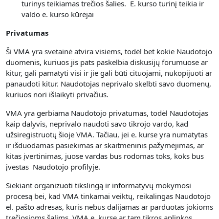
turinys teikiamas trečios šalies. E. kurso turinį teikia ir
valdo e. kurso kūrėjai
Privatumas
Ši VMA yra svetainė atvira visiems, todėl bet kokie Naudotojo
duomenis, kuriuos jis pats paskelbia diskusijų forumuose ar
kitur, gali pamatyti visi ir jie gali būti cituojami, nukopijuoti ar
panaudoti kitur. Naudotojas neprivalo skelbti savo duomenų,
kuriuos nori išlaikyti privačius.
VMA yra gerbiama Naudotojo privatumas, todėl Naudotojas
kaip dalyvis, neprivalo naudoti savo tikrojo vardo, kad
užsiregistruotų šioje VMA. Tačiau, jei e. kurse yra numatytas
ir išduodamas pasiekimas ar skaitmeninis pažymėjimas, ar
kitas įvertinimas, juose vardas bus rodomas toks, koks bus
įvestas Naudotojo profilyje.
Siekiant organizuoti tikslingą ir informatyvų mokymosi
procesą bei, kad VMA tinkamai veiktų, reikalingas Naudotojo
el. pašto adresas, kuris nebus dalijamas ar parduotas jokioms
trečiosioms šalims. VMA e. kurse ar tam tikros aplinkos