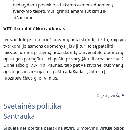
nedarydami poveikio atliekamo asmens duomenų
tvarkymo teisėtumui, grindžiamam sutikimu iki
atšaukimo.
VIII. Skundai / Nutraukimas
Jei Naudotojas turi prieštaravimų arba skundų dėl to, kaip yra
tvarkomi jo asmens duomenys, jis / ji turi teisę pateikti
laisvos formos prašymą arba skundą Universiteto duomenų
apsaugos pareigūnui, el. paštu privacy@ktu.lt arba adresu K.
Donelaičio g. 73-110, Kaunas, taip pat Valstybinei duomenų
apsaugos inspekcijai, el. paštu ada@ada.lt, adresu J.
Juozapavičiaus g. 6, Vilnius.
Grįžti į viršų
Svetainės politika
Santrauka
Ši svetainės politika paaiškina atvirųjų mokymų virtualiosios