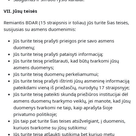
VII. Jūsų teisės
Remiantis BDAR (15 straipsnis ir toliau) jūs turite šias teisės,
susijusias su asmens duomenimis:
Jūs turite teisę prašyti prieigos prie savo asmens
duomenų;
Jūs turite teisę prašyti pataisyti informaciją;
Jūs turite teisę prieštarauti, kad būtų tvarkomi jūsų
asmens duomenys;
Jūs turite teisę duomenų perkeliamumui;
Jūs turite teisę prašyti ištrinti jūsų asmeninę informaciją
pateikdami vieną iš priežasčių, nurodytų 17 straipsnyje;
Jūs turite teisę pateikti skundą priežiūros institucijai dėl
asmens duomenų tvarkymo veiklų, jei manote, kad jūsų
duomenys tvarkomi ne taip, kaip aprašyta šioje
privatumo politikoje;
Jūs taip pat turite šias teises atsižvelgiant, į duomenis,
kuriuos tvarkome su jūsų sutikimu:
Jūs turite teisę atšaukti sutikimą bet kuriuo metu