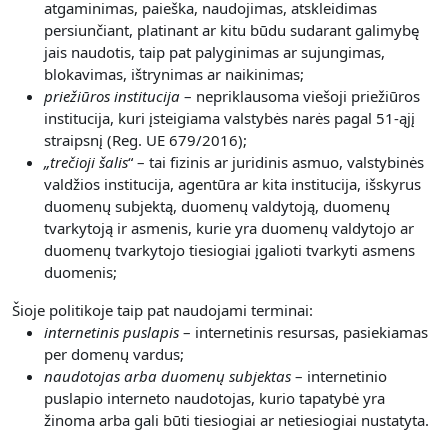
atgaminimas, paieška, naudojimas, atskleidimas
persiunčiant, platinant ar kitu būdu sudarant galimybę
jais naudotis, taip pat palyginimas ar sujungimas,
blokavimas, ištrynimas ar naikinimas;
priežiūros institucija
– nepriklausoma viešoji priežiūros
institucija, kuri įsteigiama valstybės narės pagal 51-ąjį
straipsnį (Reg. UE 679/2016);
„
trečioji šalis
“ – tai fizinis ar juridinis asmuo, valstybinės
valdžios institucija, agentūra ar kita institucija, išskyrus
duomenų subjektą, duomenų valdytoją, duomenų
tvarkytoją ir asmenis, kurie yra duomenų valdytojo ar
duomenų tvarkytojo tiesiogiai įgalioti tvarkyti asmens
duomenis;
Šioje politikoje taip pat naudojami terminai:
internetinis puslapis
– internetinis resursas, pasiekiamas
per domenų vardus;
naudotojas arba duomenų subjektas
– internetinio
puslapio interneto naudotojas, kurio tapatybė yra
žinoma arba gali būti tiesiogiai ar netiesiogiai nustatyta.