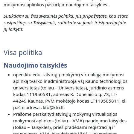
mokymosi aplinkos paskirtį ir naudojimo taisykles.
Sutikdami su šios svetainės politika, jūs pripažįstate, kad esate
susipažinęs su Taisyklėmis, sutinkate su jomis ir įsipareigojate
jų laikytis.
Visa politika
Naudojimo taisyklės
open.ktu.edu - atvirųjų mokymų virtualiąją mokymosi
aplinką tvarko ir administruoja VšĮ Kauno technologijos
universitetas (toliau – Universitetas), juridinio asmens
kodas 111950581, adresas K. Donelaičio g. 73, LT-
44249 Kaunas, PVM mokėtojo kodas LT119505811, el.
pašto adresas ktu@ktu.lt.
Prašome perskaityti atvirųjų mokymų virtualiosios
mokymosi aplinkos (toliau – VMA) naudojimo taisykles
(toliau – Taisyklės), prieš pradėdami registraciją ir
naudojimąsi VMA. Naudojantis VMA, Universitetas