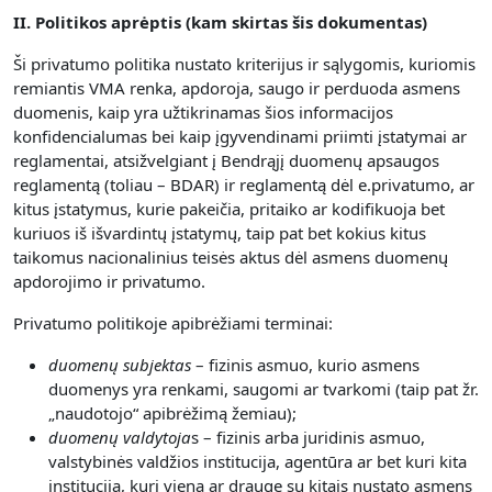
II. Politikos aprėptis (kam skirtas šis dokumentas)
Ši privatumo politika nustato kriterijus ir sąlygomis, kuriomis
remiantis VMA renka, apdoroja, saugo ir perduoda asmens
duomenis, kaip yra užtikrinamas šios informacijos
konfidencialumas bei kaip įgyvendinami priimti įstatymai ar
reglamentai, atsižvelgiant į Bendrąjį duomenų apsaugos
reglamentą (toliau – BDAR) ir reglamentą dėl e.privatumo, ar
kitus įstatymus, kurie pakeičia, pritaiko ar kodifikuoja bet
kuriuos iš išvardintų įstatymų, taip pat bet kokius kitus
taikomus nacionalinius teisės aktus dėl asmens duomenų
apdorojimo ir privatumo.
Privatumo politikoje apibrėžiami terminai:
duomenų subjektas
– fizinis asmuo, kurio asmens
duomenys yra renkami, saugomi ar tvarkomi (taip pat žr.
„naudotojo“ apibrėžimą žemiau);
duomenų valdytoja
s – fizinis arba juridinis asmuo,
valstybinės valdžios institucija, agentūra ar bet kuri kita
institucija, kuri viena ar drauge su kitais nustato asmens