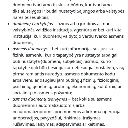
duomenų tvarkymo tikslus ir būdus, kur tvarkymo
tikslai, sąlygos ir būdai nustatyti Sąjungos arba valstybės
narės teisės aktais;
duomenų tvarkytojas
– fizinis arba juridinis asmuo,
valstybinės valdžios institucija, agentūra ar bet kuri kita
institucija, kuri duomenų valdytojo vardu tvarko asmens
duomenis;
asmens duomenys
– bet kuri informacija, susijusi su
fiziniu asmeniu, kurio tapatybė yra nustatyta arba gali
būti nustatyta (duomenų subjektas); asmuo, kurio
tapatybė gali būti tiesiogiai ar netiesiogiai nustatyta, visų
pirma remiantis nurodytu asmens dokumento kodu
arba vienu ar daugiau jam būdingų fizinių, fiziologinių,
psichinių, genetinių, protinių, ekonominių, kultūrinių ar
socialinių to asmens požymių;
asmens duomenų tvarkymas
– bet kokia su asmens
duomenimis automatizuotomis arba
neautomatizuotomis priemonėmis atliekama operacija
ar operacijos, pavyzdžiui, rinkimas, įrašymas,
rūšiavimas, laikymas, adaptavimas ar keitimas,