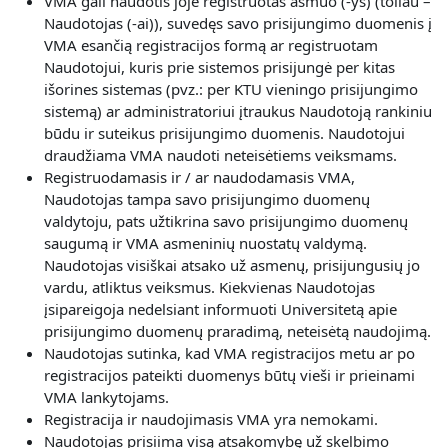
VMA gali naudotis joje registruotas asmuo (-ys) (toliau –
Naudotojas (-ai)), suvedęs savo prisijungimo duomenis į
VMA esančią registracijos formą ar registruotam
Naudotojui, kuris prie sistemos prisijungė per kitas
išorines sistemas (pvz.: per KTU vieningo prisijungimo
sistemą) ar administratoriui įtraukus Naudotoją rankiniu
būdu ir suteikus prisijungimo duomenis. Naudotojui
draudžiama VMA naudoti neteisėtiems veiksmams.
Registruodamasis ir / ar naudodamasis VMA,
Naudotojas
tampa savo prisijungimo duomenų
valdytoju, pats užtikrina savo prisijungimo duomenų
saugumą ir VMA asmeninių nuostatų valdymą.
Naudotojas visiškai atsako už asmenų, prisijungusių jo
vardu, atliktus veiksmus. Kiekvienas Naudotojas
įsipareigoja nedelsiant informuoti Universitetą apie
prisijungimo duomenų praradimą, neteisėtą naudojimą.
Naudotojas sutinka, kad VMA registracijos metu ar po
registracijos pateikti duomenys būtų vieši ir prieinami
VMA lankytojams.
Registracija ir naudojimasis VMA yra nemokami.
Naudotojas prisiima visą atsakomybę už skelbimo