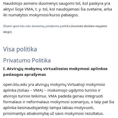
Naudotojo asmens duomenys saugomi tol, kol paskyra yra
aktyvi šioje VMA, t. y. t
ol, kol naudojamasi šia svetaine, arba
iki numatytos mokymosi/kurso pabaigos.
Išsami open.ktu.edu duomenų privatumo politika
(nuoroda atsidaro naujame
lange).
Visa politika
Privatumo Politika
I. Atvirųjų mokymų virtualiosios mokymosi aplinkos
paslaugos aprašymas
open.ktu.edu yra atvirųjų mokymų Virtualioji mokymosi
aplinka (toliau – VMA) – mokomojo ugdymo turinio ir
atvirojo turinio teikimui.
VMA padeda geriau integruoti
formalaus ir neformalaus mokymosi scenarijus, o taip pat šia
aplinka besinaudojantieji tampa labiau motyvuoti,
prisiimantys atsakomybę už savo mokymosi rezultatus.