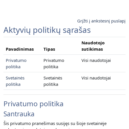
Pereiti į pagrindinį turinį
Grįžti į ankstesnį puslapį
Aktyvių politikų sąrašas
Naudotojo
Pavadinimas
Tipas
sutikimas
Privatumo
Privatumo
Visi naudotojai
politika
politika
Svetainės
Svetainės
Visi naudotojai
politika
politika
Privatumo politika
Santrauka
Šis privatumo pranešimas susijęs su šioje svetainėje