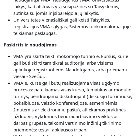
laikys, kad atstovas yra susipažinęs su Taisyklėmis,
sutinka su jomis ir įsipareigoja jų laikytis.
Universitetas vienašališkai gali keisti Taisykles,
registracijos VMA sąlygas, Sistemos funkcionalumą, joje
teikiamas paslaugas.
Paskirtis ir naudojimas
VMA yra skirta teikti mokomojo turinio e. kursus, kurie
gali būti skirti tam tikrai auditorijai arba visiems
aplinkoje registruotiems Naudotojams, arba prieinami
viešai - Svečiui.
V
MA e. kurse gali būtų realizuojama visas
ugdymo
procesas: pateikiamas visas kurso, tematikos ar modulio
turinys, bendraujama diskutuojant (diskusijų forumuose,
pokalbiuose, vaizdo konferencijose, asmeninėmis
žinutėmis ar elektroniniu paštu), atliekamos praktinės
užduotys, vykdomos bendradarbiavimo veiklos ar
darbas grupėse, taikomi vertinimo ir žinių tikrinimo
priemonės: testai, apklausos ir pan.