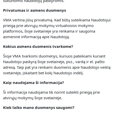
sukurtomis naudotojų paskyromis.
Privatumas ir asmens duomenys
VMA vertina jūsų privatumą.
Kad būtų suteikiama Naudotojui
prieigą prie atvirųjų mokymų virtualiosios mokymo
platformos, šioje svetainėje yra renkama
ir saugoma
asmeninė informaciją apie Naudotoją.
Kokius asmens duomenis tvarkome?
Šioje VMA tvarkomi duomenys, kuriuos pateikiami kuriant
Naudotojo paskyrą šioje svetainėje, pvz., vardą ir el. pašto
adresą. Taip pat yra renkami duomenis apie Naudotojo veiklą
svetainėje, įskaitant bet kokį Naudotojo indėlį.
Kaip naudojama ši informacija?
Ši informacija naudojama tik norint suteikti prieigą prie
atvirųjų mokymų šioje svetainėje.
Kiek laiko mano duomenys saugomi?