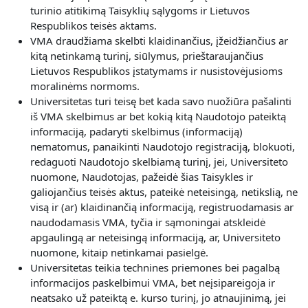
turinio atitikimą Taisyklių sąlygoms ir Lietuvos
Respublikos teisės aktams.
VMA draudžiama skelbti klaidinančius, įžeidžiančius ar
kitą netinkamą turinį, siūlymus, prieštaraujančius
Lietuvos Respublikos įstatymams ir nusistovėjusioms
moralinėms normoms.
Universitetas turi teisę bet kada savo nuožiūra pašalinti
iš VMA skelbimus ar bet kokią kitą Naudotojo pateiktą
informaciją, padaryti skelbimus (informaciją)
nematomus, panaikinti Naudotojo registraciją, blokuoti,
redaguoti Naudotojo skelbiamą turinį, jei, Universiteto
nuomone, Naudotojas, pažeidė šias Taisykles ir
galiojančius teisės aktus, pateikė neteisingą, netikslią, ne
visą ir (ar) klaidinančią informaciją, registruodamasis ar
naudodamasis VMA, tyčia ir sąmoningai atskleidė
apgaulingą ar neteisingą informaciją, ar, Universiteto
nuomone, kitaip netinkamai pasielgė.
Universitetas teikia technines priemones bei pagalbą
informacijos paskelbimui VMA, bet neįsipareigoja ir
neatsako už pateiktą e. kurso turinį, jo atnaujinimą, jei