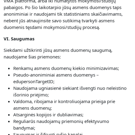
VMA platforma, arba iki numatytos mokymosi/studijų
pabaigos. Po šio laikotarpio jūsų asmens duomenys taps
anoniminiai ir naudojami tik statistiniams skaičiavimams,
nebent jūs atnaujinsite savo sutikimą tvarkyti asmens
duomenis tęsdami mokymosi/studijų procesą.
VI. Saugumas
Siekdami užtikrinti jūsų asmens duomenų saugumą,
naudojame šias priemones:
Renkamų asmens duomenų kiekio minimizavimas;
Pseudo-anoniminiai asmens duomenys –
edupersonTargetID;
Naudojama ugniasienė siekiant išvengti nuo neleistino
išorinio priėjimo;
Valdoma, ribojama ir kontroliuojama prieiga prie
asmens duomenų;
Atsarginės kopijos ir dubliavimas;
Reguliarūs naudojamų priemonių efektyvumo
bandymai;
Saugumas ir šifruoti ryšio kanalai.