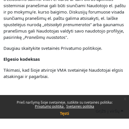
sisteminiai pranešimai gali būti siunčiami Naudotojo el. paštu
ir po mokymų/e. kurso baigimo. Diskusijų forumuose visada
siunčiamų pranešimų el. paštu galima atsisakyti, el. laiške
spustelėjus nurodą „
atsisakyti prenumerato
s
“ arba gaunamus
pranešimus gali Naudotojas valdyti savo naudotojo profilyje,
pasirinkę „
Pranešimų nuostato
s".
Daugiau skaitykite svetainės Privatumo politikoje.
Elgesio kodeksas
Tikimasi, kad šioje atviroje VMA svetainėje Naudotojai elgsis
atsakingai ir pagarbiai.
x
Prieš naršymą šioje svetainėje, sutikite su svetainės politika:
Privatumo politika
Svetainės politika
Grįžti į viršų
Tęsti