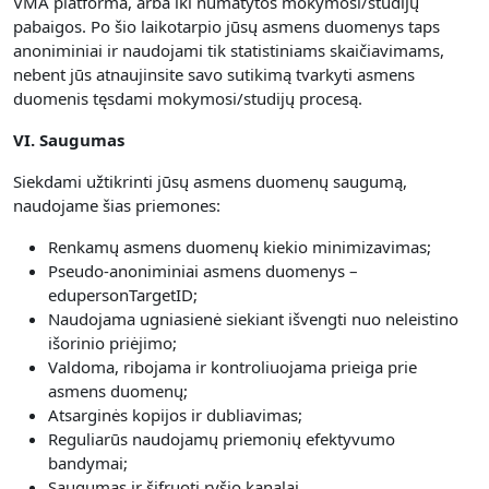
VMA platforma, arba iki numatytos mokymosi/studijų
pabaigos. Po šio laikotarpio jūsų asmens duomenys taps
anoniminiai ir naudojami tik statistiniams skaičiavimams,
nebent jūs atnaujinsite savo sutikimą tvarkyti asmens
duomenis tęsdami mokymosi/studijų procesą.
VI. Saugumas
Siekdami užtikrinti jūsų asmens duomenų saugumą,
naudojame šias priemones:
Renkamų asmens duomenų kiekio minimizavimas;
Pseudo-anoniminiai asmens duomenys –
edupersonTargetID;
Naudojama ugniasienė siekiant išvengti nuo neleistino
išorinio priėjimo;
Valdoma, ribojama ir kontroliuojama prieiga prie
asmens duomenų;
Atsarginės kopijos ir dubliavimas;
Reguliarūs naudojamų priemonių efektyvumo
bandymai;
Saugumas ir šifruoti ryšio kanalai.