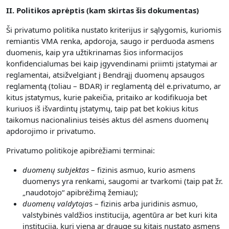
II. Politikos aprėptis (kam skirtas šis dokumentas)
Ši privatumo politika nustato kriterijus ir sąlygomis, kuriomis
remiantis VMA renka, apdoroja, saugo ir perduoda asmens
duomenis, kaip yra užtikrinamas šios informacijos
konfidencialumas bei kaip įgyvendinami priimti įstatymai ar
reglamentai, atsižvelgiant į Bendrąjį duomenų apsaugos
reglamentą (toliau – BDAR) ir reglamentą dėl e.privatumo, ar
kitus įstatymus, kurie pakeičia, pritaiko ar kodifikuoja bet
kuriuos iš išvardintų įstatymų, taip pat bet kokius kitus
taikomus nacionalinius teisės aktus dėl asmens duomenų
apdorojimo ir privatumo.
Privatumo politikoje apibrėžiami terminai:
duomenų subjektas
– fizinis asmuo, kurio asmens
duomenys yra renkami, saugomi ar tvarkomi (taip pat žr.
„naudotojo“ apibrėžimą žemiau);
duomenų valdytoja
s – fizinis arba juridinis asmuo,
valstybinės valdžios institucija, agentūra ar bet kuri kita
institucija, kuri viena ar drauge su kitais nustato asmens