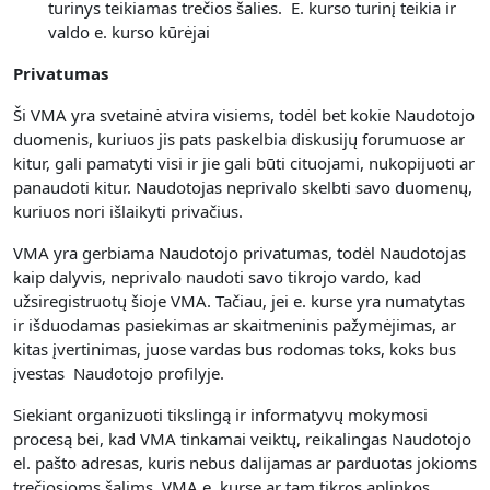
turinys teikiamas trečios šalies. E. kurso turinį teikia ir
valdo e. kurso kūrėjai
Privatumas
Ši VMA yra svetainė atvira visiems, todėl bet kokie Naudotojo
duomenis, kuriuos jis pats paskelbia diskusijų forumuose ar
kitur, gali pamatyti visi ir jie gali būti cituojami, nukopijuoti ar
panaudoti kitur. Naudotojas neprivalo skelbti savo duomenų,
kuriuos nori išlaikyti privačius.
VMA yra gerbiama Naudotojo privatumas, todėl Naudotojas
kaip dalyvis, neprivalo naudoti savo tikrojo vardo, kad
užsiregistruotų šioje VMA. Tačiau, jei e. kurse yra numatytas
ir išduodamas pasiekimas ar skaitmeninis pažymėjimas, ar
kitas įvertinimas, juose vardas bus rodomas toks, koks bus
įvestas Naudotojo profilyje.
Siekiant organizuoti tikslingą ir informatyvų mokymosi
procesą bei, kad VMA tinkamai veiktų, reikalingas Naudotojo
el. pašto adresas, kuris nebus dalijamas ar parduotas jokioms
trečiosioms šalims. VMA e. kurse ar tam tikros aplinkos