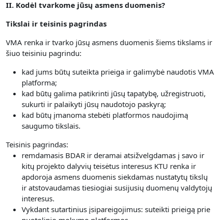
II. Kodėl tvarkome jūsų asmens duomenis?
Tikslai ir teisinis pagrindas
VMA renka ir tvarko jūsų asmens duomenis šiems tikslams ir
šiuo teisiniu pagrindu:
kad jums būtų suteikta prieiga ir galimybė naudotis VMA
platforma;
kad būtų galima patikrinti jūsų tapatybę, užregistruoti,
sukurti ir palaikyti jūsų naudotojo paskyrą;
kad būtų įmanoma stebėti platformos naudojimą
saugumo tikslais.
Teisinis pagrindas:
remdamasis BDAR ir deramai atsižvelgdamas į savo ir
kitų projekto dalyvių teisėtus interesus KTU renka ir
apdoroja asmens duomenis siekdamas nustatytų tikslų
ir atstovaudamas tiesiogiai susijusių duomenų valdytojų
interesus.
Vykdant sutartinius įsipareigojimus: suteikti prieigą prie