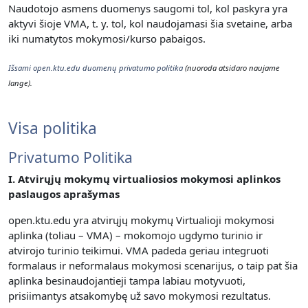
Naudotojo asmens duomenys saugomi tol, kol paskyra yra
aktyvi šioje VMA, t. y. t
ol, kol naudojamasi šia svetaine, arba
iki numatytos mokymosi/kurso pabaigos.
Išsami open.ktu.edu duomenų privatumo politika
(nuoroda atsidaro naujame
lange).
Visa politika
Privatumo Politika
I. Atvirųjų mokymų virtualiosios mokymosi aplinkos
paslaugos aprašymas
open.ktu.edu yra atvirųjų mokymų Virtualioji mokymosi
aplinka (toliau – VMA) – mokomojo ugdymo turinio ir
atvirojo turinio teikimui.
VMA padeda geriau integruoti
formalaus ir neformalaus mokymosi scenarijus, o taip pat šia
aplinka besinaudojantieji tampa labiau motyvuoti,
prisiimantys atsakomybę už savo mokymosi rezultatus.