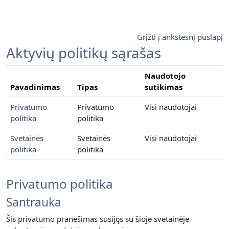
Pereiti į pagrindinį turinį
Grįžti į ankstesnį puslapį
Aktyvių politikų sąrašas
Naudotojo
Pavadinimas
Tipas
sutikimas
Privatumo
Privatumo
Visi naudotojai
politika
politika
Svetainės
Svetainės
Visi naudotojai
politika
politika
Privatumo politika
Santrauka
Šis privatumo pranešimas susijęs su šioje svetainėje