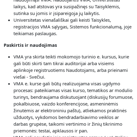
laikys, kad atstovas yra susipažinęs su Taisyklėmis,
sutinka su jomis ir įsipareigoja jų laikytis.
Universitetas vienašališkai gali keisti Taisykles,
registracijos VMA sąlygas, Sistemos funkcionalumą, joje
teikiamas paslaugas.
Paskirtis ir naudojimas
VMA yra skirta teikti mokomojo turinio e. kursus, kurie
gali būti skirti tam tikrai auditorijai arba visiems
aplinkoje registruotiems Naudotojams, arba prieinami
viešai - Svečiui.
V
MA e. kurse gali būtų realizuojama visas
ugdymo
procesas: pateikiamas visas kurso, tematikos ar modulio
turinys, bendraujama diskutuojant (diskusijų forumuose,
pokalbiuose, vaizdo konferencijose, asmeninėmis
žinutėmis ar elektroniniu paštu), atliekamos praktinės
užduotys, vykdomos bendradarbiavimo veiklos ar
darbas grupėse, taikomi vertinimo ir žinių tikrinimo
priemonės: testai, apklausos ir pan.