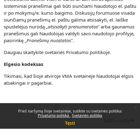
sisteminiai pranešimai gali būti siunčiami Naudotojo el. paštu
ir po mokymų/e. kurso baigimo. Diskusijų forumuose visada
siunčiamų pranešimų el. paštu galima atsisakyti, el. laiške
spustelėjus nurodą „
atsisakyti prenumerato
s
“ arba gaunamus
pranešimus gali Naudotojas valdyti savo naudotojo profilyje,
pasirinkę „
Pranešimų nuostato
s".
Daugiau skaitykite svetainės Privatumo politikoje.
Elgesio kodeksas
Tikimasi, kad šioje atviroje VMA svetainėje Naudotojai elgsis
atsakingai ir pagarbiai.
x
Prieš naršymą šioje svetainėje, sutikite su svetainės politika:
Privatumo politika
Svetainės politika
Grįžti į viršų
Tęsti