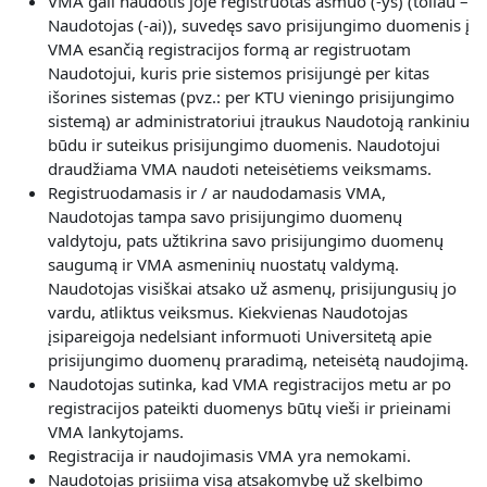
VMA gali naudotis joje registruotas asmuo (-ys) (toliau –
Naudotojas (-ai)), suvedęs savo prisijungimo duomenis į
VMA esančią registracijos formą ar registruotam
Naudotojui, kuris prie sistemos prisijungė per kitas
išorines sistemas (pvz.: per KTU vieningo prisijungimo
sistemą) ar administratoriui įtraukus Naudotoją rankiniu
būdu ir suteikus prisijungimo duomenis. Naudotojui
draudžiama VMA naudoti neteisėtiems veiksmams.
Registruodamasis ir / ar naudodamasis VMA,
Naudotojas
tampa savo prisijungimo duomenų
valdytoju, pats užtikrina savo prisijungimo duomenų
saugumą ir VMA asmeninių nuostatų valdymą.
Naudotojas visiškai atsako už asmenų, prisijungusių jo
vardu, atliktus veiksmus. Kiekvienas Naudotojas
įsipareigoja nedelsiant informuoti Universitetą apie
prisijungimo duomenų praradimą, neteisėtą naudojimą.
Naudotojas sutinka, kad VMA registracijos metu ar po
registracijos pateikti duomenys būtų vieši ir prieinami
VMA lankytojams.
Registracija ir naudojimasis VMA yra nemokami.
Naudotojas prisiima visą atsakomybę už skelbimo