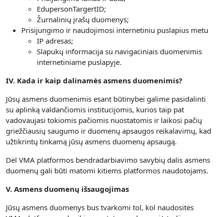
EdupersonTargertID;
Žurnalinių įrašų duomenys;
Prisijungimo ir naudojimosi internetiniu puslapius metu
IP adresas;
Slapukų informacija su navigaciniais duomenimis
internetiniame puslapyje.
IV. Kada ir kaip dalinamės asmens duomenimis?
Jūsų asmens duomenimis esant būtinybei galime pasidalinti
su aplinką valdančiomis institucijomis, kurios taip pat
vadovaujasi tokiomis pačiomis nuostatomis ir laikosi pačių
griežčiausių saugumo ir duomenų apsaugos reikalavimų, kad
užtikrintų tinkamą jūsų asmens duomenų apsaugą.
Dėl VMA platformos bendradarbiavimo savybių dalis asmens
duomenų gali būti matomi kitiems platformos naudotojams.
V. Asmens duomenų išsaugojimas
Jūsų asmens duomenys bus tvarkomi tol, kol naudositės