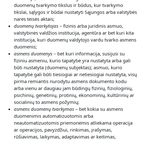
duomenų tvarkymo tikslus ir būdus, kur tvarkymo
tikslai, sąlygos ir būdai nustatyti Sąjungos arba valstybės
narės teisės aktais;
duomenų tvarkytojas
– fizinis arba juridinis asmuo,
valstybinės valdžios institucija, agentūra ar bet kuri kita
institucija, kuri duomenų valdytojo vardu tvarko asmens
duomenis;
asmens duomenys
– bet kuri informacija, susijusi su
fiziniu asmeniu, kurio tapatybė yra nustatyta arba gali
būti nustatyta (duomenų subjektas); asmuo, kurio
tapatybė gali būti tiesiogiai ar netiesiogiai nustatyta, visų
pirma remiantis nurodytu asmens dokumento kodu
arba vienu ar daugiau jam būdingų fizinių, fiziologinių,
psichinių, genetinių, protinių, ekonominių, kultūrinių ar
socialinių to asmens požymių;
asmens duomenų tvarkymas
– bet kokia su asmens
duomenimis automatizuotomis arba
neautomatizuotomis priemonėmis atliekama operacija
ar operacijos, pavyzdžiui, rinkimas, įrašymas,
rūšiavimas, laikymas, adaptavimas ar keitimas,