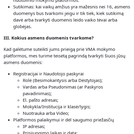
nuotolinio mokymo platformos.
Sutikimas: kai vaikų amžius yra mažesnis nei 16, asmens
duomenys bus tvarkomi jeigu ir tik tiek, kiek sutikimą
davė arba tvarkyti duomenis leido vaiko tėvai arba
globėjas.
III. Kokius asmens duomenis tvarkome?
Kad galėtume suteikti jums prieigą prie VMA mokymo
platformos, mes turime teisėtą pagrindą tvarkyti šiuos jūsų
asmens duomenis:
Registracijai ir Naudotojo paskyrai
Rolė (Besimokantysis arba Dėstytojas);
Vardas arba Pseudonimas (ar Paskyros
pavadinimas);
El. pašto adresas;
Mokykla/Institucija ir klasė/lygis;
Nuotrauka arba Video;
Platformos palaikymui ir dėl saugumo priežasčių
IP adresas;
Prisijungimo laikas ir data;