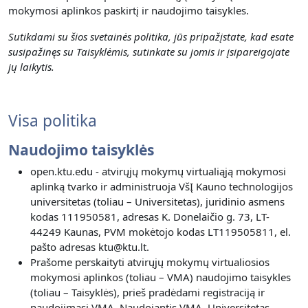
mokymosi aplinkos paskirtį ir naudojimo taisykles.
Sutikdami su šios svetainės politika, jūs pripažįstate, kad esate
susipažinęs su Taisyklėmis, sutinkate su jomis ir įsipareigojate
jų laikytis.
Visa politika
Naudojimo taisyklės
open.ktu.edu - atvirųjų mokymų virtualiąją mokymosi
aplinką tvarko ir administruoja VšĮ Kauno technologijos
universitetas (toliau – Universitetas), juridinio asmens
kodas 111950581, adresas K. Donelaičio g. 73, LT-
44249 Kaunas, PVM mokėtojo kodas LT119505811, el.
pašto adresas ktu@ktu.lt.
Prašome perskaityti atvirųjų mokymų virtualiosios
mokymosi aplinkos (toliau – VMA) naudojimo taisykles
(toliau – Taisyklės), prieš pradėdami registraciją ir
naudojimąsi VMA. Naudojantis VMA, Universitetas