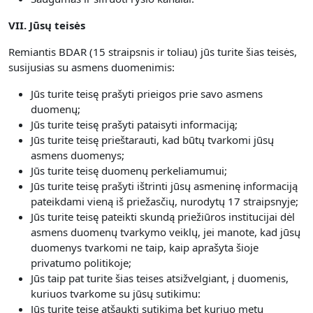
VII. Jūsų teisės
Remiantis BDAR (15 straipsnis ir toliau) jūs turite šias teisės,
susijusias su asmens duomenimis:
Jūs turite teisę prašyti prieigos prie savo asmens
duomenų;
Jūs turite teisę prašyti pataisyti informaciją;
Jūs turite teisę prieštarauti, kad būtų tvarkomi jūsų
asmens duomenys;
Jūs turite teisę duomenų perkeliamumui;
Jūs turite teisę prašyti ištrinti jūsų asmeninę informaciją
pateikdami vieną iš priežasčių, nurodytų 17 straipsnyje;
Jūs turite teisę pateikti skundą priežiūros institucijai dėl
asmens duomenų tvarkymo veiklų, jei manote, kad jūsų
duomenys tvarkomi ne taip, kaip aprašyta šioje
privatumo politikoje;
Jūs taip pat turite šias teises atsižvelgiant, į duomenis,
kuriuos tvarkome su jūsų sutikimu:
Jūs turite teisę atšaukti sutikimą bet kuriuo metu