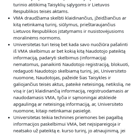
turinio atitikimą Taisyklių sąlygoms ir Lietuvos
Respublikos teisės aktams.
VMA draudžiama skelbti klaidinančius, įžeidžiančius ar
kitą netinkamą turinį, siūlymus, prieštaraujančius
Lietuvos Respublikos įstatymams ir nusistovėjusioms
moralinėms normoms.
Universitetas turi teisę bet kada savo nuožiūra pašalinti
iš VMA skelbimus ar bet kokią kitą Naudotojo pateiktą
informaciją, padaryti skelbimus (informaciją)
nematomus, panaikinti Naudotojo registraciją, blokuoti,
redaguoti Naudotojo skelbiamą turinį, jei, Universiteto
nuomone, Naudotojas, pažeidė šias Taisykles ir
galiojančius teisės aktus, pateikė neteisingą, netikslią, ne
visą ir (ar) klaidinančią informaciją, registruodamasis ar
naudodamasis VMA, tyčia ir sąmoningai atskleidė
apgaulingą ar neteisingą informaciją, ar, Universiteto
nuomone, kitaip netinkamai pasielgė.
Universitetas teikia technines priemones bei pagalbą
informacijos paskelbimui VMA, bet neįsipareigoja ir
neatsako už pateiktą e. kurso turinį, jo atnaujinimą, jei