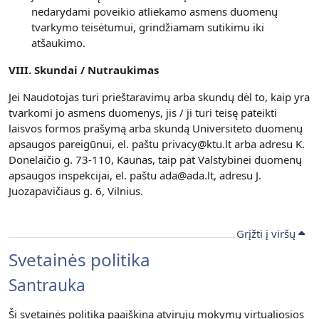
nedarydami poveikio atliekamo asmens duomenų
tvarkymo teisėtumui, grindžiamam sutikimu iki
atšaukimo.
VIII. Skundai / Nutraukimas
Jei Naudotojas turi prieštaravimų arba skundų dėl to, kaip yra
tvarkomi jo asmens duomenys, jis / ji turi teisę pateikti
laisvos formos prašymą arba skundą Universiteto duomenų
apsaugos pareigūnui, el. paštu privacy@ktu.lt arba adresu K.
Donelaičio g. 73-110, Kaunas, taip pat Valstybinei duomenų
apsaugos inspekcijai, el. paštu ada@ada.lt, adresu J.
Juozapavičiaus g. 6, Vilnius.
Grįžti į viršų
Svetainės politika
Santrauka
Ši svetainės politika paaiškina atvirųjų mokymų virtualiosios