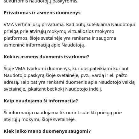
sukurtomis naudotojų paskyromis.
Privatumas ir asmens duomenys
VMA vertina jūsų privatumą.
Kad būtų suteikiama Naudotojui
prieigą prie atvirųjų mokymų virtualiosios mokymo
platformos, šioje svetainėje yra renkama
ir saugoma
asmeninė informaciją apie Naudotoją.
Kokius asmens duomenis tvarkome?
Šioje VMA tvarkomi duomenys, kuriuos pateikiami kuriant
Naudotojo paskyrą šioje svetainėje, pvz., vardą ir el. pašto
adresą. Taip pat yra renkami duomenis apie Naudotojo veiklą
svetainėje, įskaitant bet kokį Naudotojo indėlį.
Kaip naudojama ši informacija?
Ši informacija naudojama tik norint suteikti prieigą prie
atvirųjų mokymų šioje svetainėje.
Kiek laiko mano duomenys saugomi?