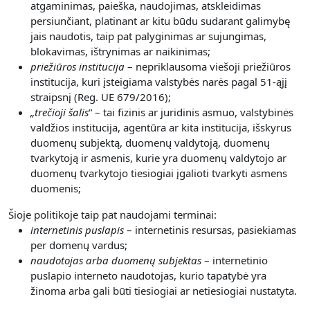
atgaminimas, paieška, naudojimas, atskleidimas
persiunčiant, platinant ar kitu būdu sudarant galimybę
jais naudotis, taip pat palyginimas ar sujungimas,
blokavimas, ištrynimas ar naikinimas;
priežiūros institucija
– nepriklausoma viešoji priežiūros
institucija, kuri įsteigiama valstybės narės pagal 51-ąjį
straipsnį (Reg. UE 679/2016);
„
trečioji šalis
“ – tai fizinis ar juridinis asmuo, valstybinės
valdžios institucija, agentūra ar kita institucija, išskyrus
duomenų subjektą, duomenų valdytoją, duomenų
tvarkytoją ir asmenis, kurie yra duomenų valdytojo ar
duomenų tvarkytojo tiesiogiai įgalioti tvarkyti asmens
duomenis;
Šioje politikoje taip pat naudojami terminai:
internetinis puslapis
– internetinis resursas, pasiekiamas
per domenų vardus;
naudotojas arba duomenų subjektas
– internetinio
puslapio interneto naudotojas, kurio tapatybė yra
žinoma arba gali būti tiesiogiai ar netiesiogiai nustatyta.