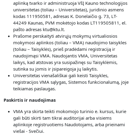
aplinką tvarko ir administruoja VšĮ Kauno technologijos
universitetas (toliau – Universitetas), juridinio asmens
kodas 111950581, adresas K. Donelaičio g. 73, LT-
44249 Kaunas, PVM mokėtojo kodas LT119505811, el.
pašto adresas ktu@ktu.lt.
Prašome perskaityti atvirųjų mokymų virtualiosios
mokymosi aplinkos (toliau – VMA) naudojimo taisykles
(toliau – Taisyklės), prieš pradėdami registraciją ir
naudojimąsi VMA. Naudojantis VMA, Universitetas
laikys, kad atstovas yra susipažinęs su Taisyklėmis,
sutinka su jomis ir įsipareigoja jų laikytis.
Universitetas vienašališkai gali keisti Taisykles,
registracijos VMA sąlygas, Sistemos funkcionalumą, joje
teikiamas paslaugas.
Paskirtis ir naudojimas
VMA yra skirta teikti mokomojo turinio e. kursus, kurie
gali būti skirti tam tikrai auditorijai arba visiems
aplinkoje registruotiems Naudotojams, arba prieinami
viešai - Svečiui.