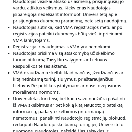
Naudotojas visiškai atsako už asmenų, prisijungusių jo
vardu, atliktus veiksmus. Kiekvienas Naudotojas
įsipareigoja nedelsiant informuoti Universitetą apie
prisijungimo duomenų praradimą, neteisėtą naudojimą.
Naudotojas sutinka, kad VMA registracijos metu ar po
registracijos pateikti duomenys būtų vieši ir prieinami
VMA lankytojams.
Registracija ir naudojimasis VMA yra nemokami.
Naudotojas prisiima visą atsakomybę už skelbimo
turinio atitikimą Taisyklių sąlygoms ir Lietuvos
Respublikos teisės aktams.
VMA draudžiama skelbti klaidinančius, įžeidžiančius ar
kitą netinkamą turinį, siūlymus, prieštaraujančius
Lietuvos Respublikos įstatymams ir nusistovėjusioms
moralinėms normoms.
Universitetas turi teisę bet kada savo nuožiūra pašalinti
iš VMA skelbimus ar bet kokią kitą Naudotojo pateiktą
informaciją, padaryti skelbimus (informaciją)
nematomus, panaikinti Naudotojo registraciją, blokuoti,
redaguoti Naudotojo skelbiamą turinį, jei, Universiteto
nuomone, Naudotojas, pažeidė šias Taisykles ir