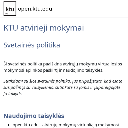
Pereiti į pagrindinį turinį
open.ktu.edu
KTU atvirieji mokymai
Svetainės politika
Ši svetainės politika paaiškina atvirųjų mokymų virtualiosios
mokymosi aplinkos paskirtį ir naudojimo taisykles.
Sutikdami su šios svetainės politika, jūs pripažįstate, kad esate
susipažinęs su Taisyklėmis, sutinkate su jomis ir įsipareigojate
jų laikytis.
Naudojimo taisyklės
open.ktu.edu - atvirųjų mokymų virtualiąją mokymosi