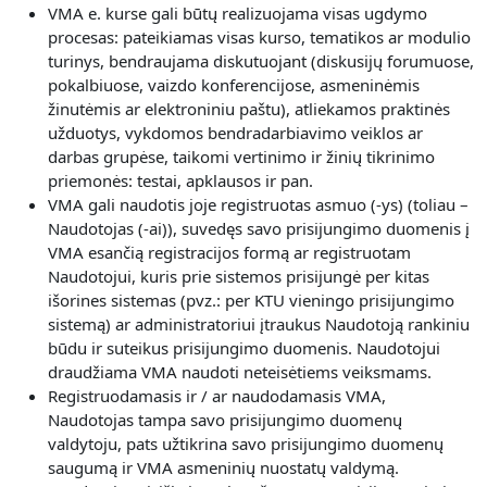
V
MA e. kurse gali būtų realizuojama visas
ugdymo
procesas: pateikiamas visas kurso, tematikos ar modulio
turinys, bendraujama diskutuojant (diskusijų forumuose,
pokalbiuose, vaizdo konferencijose, asmeninėmis
žinutėmis ar elektroniniu paštu), atliekamos praktinės
užduotys, vykdomos bendradarbiavimo veiklos ar
darbas grupėse, taikomi vertinimo ir žinių tikrinimo
priemonės: testai, apklausos ir pan.
VMA gali naudotis joje registruotas asmuo (-ys) (toliau –
Naudotojas (-ai)), suvedęs savo prisijungimo duomenis į
VMA esančią registracijos formą ar registruotam
Naudotojui, kuris prie sistemos prisijungė per kitas
išorines sistemas (pvz.: per KTU vieningo prisijungimo
sistemą) ar administratoriui įtraukus Naudotoją rankiniu
būdu ir suteikus prisijungimo duomenis. Naudotojui
draudžiama VMA naudoti neteisėtiems veiksmams.
Registruodamasis ir / ar naudodamasis VMA,
Naudotojas
tampa savo prisijungimo duomenų
valdytoju, pats užtikrina savo prisijungimo duomenų
saugumą ir VMA asmeninių nuostatų valdymą.