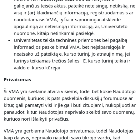
galiojančius teisės aktus, pateikė neteisingą, netikslią, ne
visą ir (ar) klaidinančią informaciją, registruodamasis ar
naudodamasis VMA, tyčia ir sąmoningai atskleidė
apgaulingą ar neteisingą informaciją, ar, Universiteto
nuomone, kitaip netinkamai pasielgė.
Universitetas teikia technines priemones bei pagalbą
informacijos paskelbimui VMA, bet neįsipareigoja ir
neatsako už pateiktą e. kurso turinį, jo atnaujinimą, jei
turinys teikiamas trečios šalies. E. kurso turinį teikia ir
valdo e. kurso kūrėjai
Privatumas
Ši VMA yra svetainė atvira visiems, todėl bet kokie Naudotojo
duomenis, kuriuos jis pats paskelbia diskusijų forumuose ar
kitur, gali pamatyti visi ir jie gali būti cituojami, nukopijuoti ar
panaudoti kitur. Naudotojas neprivalo skelbti savo duomenų,
kuriuos nori išlaikyti privačius.
VMA yra gerbiama Naudotojo privatumas, todėl Naudotojas
kaip dalyvis, neprivalo naudoti savo tikrojo vardo, kad