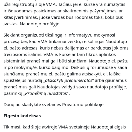
užsiregistruotų šioje VMA. Tačiau, jei e. kurse yra numatytas
ir išduodamas pasiekimas ar skaitmeninis pažymėjimas, ar
kitas įvertinimas, juose vardas bus rodomas toks, koks bus
įvestas Naudotojo profilyje.
Siekiant organizuoti tikslingą ir informatyvų mokymosi
procesą bei, kad VMA tinkamai veiktų, reikalingas Naudotojo
el. pašto adresas, kuris nebus dalijamas ar parduotas jokioms
trečiosioms šalims. VMA e. kurse ar tam tikros aplinkos
sisteminiai pranešimai gali būti siunčiami Naudotojo el. paštu
ir po mokymų/e. kurso baigimo. Diskusijų forumuose visada
siunčiamų pranešimų el. paštu galima atsisakyti, el. laiške
spustelėjus nurodą „
atsisakyti prenumerato
s
“ arba gaunamus
pranešimus gali Naudotojas valdyti savo naudotojo profilyje,
pasirinkę „
Pranešimų nuostato
s".
Daugiau skaitykite svetainės Privatumo politikoje.
Elgesio kodeksas
Tikimasi, kad šioje atviroje VMA svetainėje Naudotojai elgsis