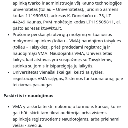
aplinką tvarko ir administruoja VšĮ Kauno technologijos
universitetas (toliau – Universitetas), juridinio asmens
kodas 111950581, adresas K. Donelaičio g. 73, LT-
44249 Kaunas, PVM mokėtojo kodas LT119505811, el.
pašto adresas ktu@ktu.lt.
Prašome perskaityti atvirųjų mokymų virtualiosios
mokymosi aplinkos (toliau – VMA) naudojimo taisykles
(toliau – Taisyklės), prieš pradėdami registraciją ir
naudojimąsi VMA. Naudojantis VMA, Universitetas
laikys, kad atstovas yra susipažinęs su Taisyklėmis,
sutinka su jomis ir įsipareigoja jų laikytis.
Universitetas vienašališkai gali keisti Taisykles,
registracijos VMA sąlygas, Sistemos funkcionalumą, joje
teikiamas paslaugas.
Paskirtis ir naudojimas
VMA yra skirta teikti mokomojo turinio e. kursus, kurie
gali būti skirti tam tikrai auditorijai arba visiems
aplinkoje registruotiems Naudotojams, arba prieinami
viešai - Svečiui.