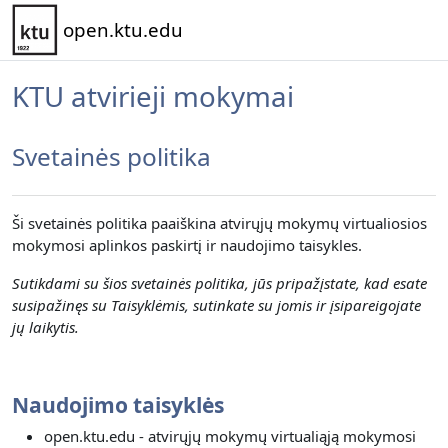
Pereiti į pagrindinį turinį
open.ktu.edu
KTU atvirieji mokymai
Svetainės politika
Ši svetainės politika paaiškina atvirųjų mokymų virtualiosios
mokymosi aplinkos paskirtį ir naudojimo taisykles.
Sutikdami su šios svetainės politika, jūs pripažįstate, kad esate
susipažinęs su Taisyklėmis, sutinkate su jomis ir įsipareigojate
jų laikytis.
Naudojimo taisyklės
open.ktu.edu - atvirųjų mokymų virtualiąją mokymosi