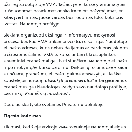
užsiregistruotų šioje VMA. Tačiau, jei e. kurse yra numatytas
ir išduodamas pasiekimas ar skaitmeninis pažymėjimas, ar
kitas įvertinimas, juose vardas bus rodomas toks, koks bus
įvestas Naudotojo profilyje.
Siekiant organizuoti tikslingą ir informatyvų mokymosi
procesą bei, kad VMA tinkamai veiktų, reikalingas Naudotojo
el. pašto adresas, kuris nebus dalijamas ar parduotas jokioms
trečiosioms šalims. VMA e. kurse ar tam tikros aplinkos
sisteminiai pranešimai gali būti siunčiami Naudotojo el. paštu
ir po mokymų/e. kurso baigimo. Diskusijų forumuose visada
siunčiamų pranešimų el. paštu galima atsisakyti, el. laiške
spustelėjus nurodą „
atsisakyti prenumerato
s
“ arba gaunamus
pranešimus gali Naudotojas valdyti savo naudotojo profilyje,
pasirinkę „
Pranešimų nuostato
s".
Daugiau skaitykite svetainės Privatumo politikoje.
Elgesio kodeksas
Tikimasi, kad šioje atviroje VMA svetainėje Naudotojai elgsis