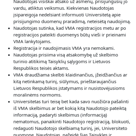
Naudotojas visiškai atsako už asmenų, prisijungusių jo
vardu, atliktus veiksmus. Kiekvienas Naudotojas
įsipareigoja nedelsiant informuoti Universitetą apie
prisijungimo duomenų praradimą, neteisėtą naudojimą.
Naudotojas sutinka, kad VMA registracijos metu ar po
registracijos pateikti duomenys būtų vieši ir prieinami
VMA lankytojams.
Registracija ir naudojimasis VMA yra nemokami.
Naudotojas prisiima visą atsakomybę už skelbimo
turinio atitikimą Taisyklių sąlygoms ir Lietuvos
Respublikos teisės aktams.
VMA draudžiama skelbti klaidinančius, įžeidžiančius ar
kitą netinkamą turinį, siūlymus, prieštaraujančius
Lietuvos Respublikos įstatymams ir nusistovėjusioms
moralinėms normoms.
Universitetas turi teisę bet kada savo nuožiūra pašalinti
iš VMA skelbimus ar bet kokią kitą Naudotojo pateiktą
informaciją, padaryti skelbimus (informaciją)
nematomus, panaikinti Naudotojo registraciją, blokuoti,
redaguoti Naudotojo skelbiamą turinį, jei, Universiteto
nuomone, Naudotojas, pažeidė šias Taisykles ir