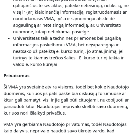
galiojančius teisės aktus, pateikė neteisingą, netikslią, ne
visą ir (ar) klaidinančią informaciją, registruodamasis ar
naudodamasis VMA, tyčia ir sąmoningai atskleidė
apgaulingą ar neteisingą informaciją, ar, Universiteto
nuomone, kitaip netinkamai pasielgė.
Universitetas teikia technines priemones bei pagalbą
informacijos paskelbimui VMA, bet neįsipareigoja ir
neatsako už pateiktą e. kurso turinį, jo atnaujinimą, jei
turinys teikiamas trečios šalies. E. kurso turinį teikia ir
valdo e. kurso kūrėjai
Privatumas
Ši VMA yra svetainė atvira visiems, todėl bet kokie Naudotojo
duomenis, kuriuos jis pats paskelbia diskusijų forumuose ar
kitur, gali pamatyti visi ir jie gali būti cituojami, nukopijuoti ar
panaudoti kitur. Naudotojas neprivalo skelbti savo duomenų,
kuriuos nori išlaikyti privačius.
VMA yra gerbiama Naudotojo privatumas, todėl Naudotojas
kaip dalyvis, neprivalo naudoti savo tikrojo vardo, kad