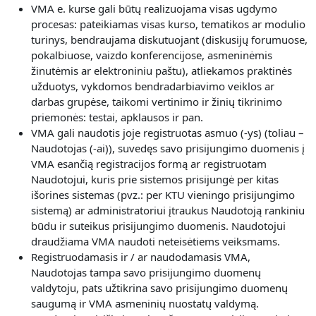
V
MA e. kurse gali būtų realizuojama visas
ugdymo
procesas: pateikiamas visas kurso, tematikos ar modulio
turinys, bendraujama diskutuojant (diskusijų forumuose,
pokalbiuose, vaizdo konferencijose, asmeninėmis
žinutėmis ar elektroniniu paštu), atliekamos praktinės
užduotys, vykdomos bendradarbiavimo veiklos ar
darbas grupėse, taikomi vertinimo ir žinių tikrinimo
priemonės: testai, apklausos ir pan.
VMA gali naudotis joje registruotas asmuo (-ys) (toliau –
Naudotojas (-ai)), suvedęs savo prisijungimo duomenis į
VMA esančią registracijos formą ar registruotam
Naudotojui, kuris prie sistemos prisijungė per kitas
išorines sistemas (pvz.: per KTU vieningo prisijungimo
sistemą) ar administratoriui įtraukus Naudotoją rankiniu
būdu ir suteikus prisijungimo duomenis. Naudotojui
draudžiama VMA naudoti neteisėtiems veiksmams.
Registruodamasis ir / ar naudodamasis VMA,
Naudotojas
tampa savo prisijungimo duomenų
valdytoju, pats užtikrina savo prisijungimo duomenų
saugumą ir VMA asmeninių nuostatų valdymą.