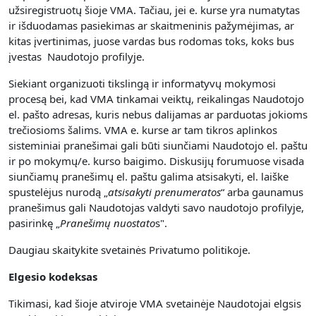
užsiregistruotų šioje VMA. Tačiau, jei e. kurse yra numatytas
ir išduodamas pasiekimas ar skaitmeninis pažymėjimas, ar
kitas įvertinimas, juose vardas bus rodomas toks, koks bus
įvestas Naudotojo profilyje.
Siekiant organizuoti tikslingą ir informatyvų mokymosi
procesą bei, kad VMA tinkamai veiktų, reikalingas Naudotojo
el. pašto adresas, kuris nebus dalijamas ar parduotas jokioms
trečiosioms šalims. VMA e. kurse ar tam tikros aplinkos
sisteminiai pranešimai gali būti siunčiami Naudotojo el. paštu
ir po mokymų/e. kurso baigimo. Diskusijų forumuose visada
siunčiamų pranešimų el. paštu galima atsisakyti, el. laiške
spustelėjus nurodą „
atsisakyti prenumerato
s
“ arba gaunamus
pranešimus gali Naudotojas valdyti savo naudotojo profilyje,
pasirinkę „
Pranešimų nuostato
s".
Daugiau skaitykite svetainės Privatumo politikoje.
Elgesio kodeksas
Tikimasi, kad šioje atviroje VMA svetainėje Naudotojai elgsis