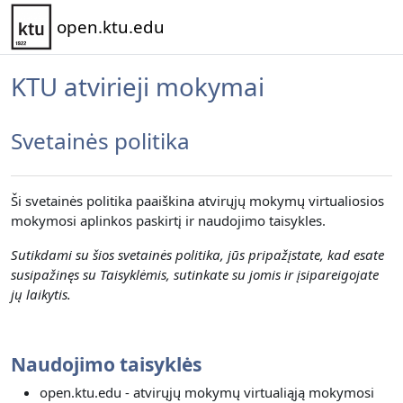
Pereiti į pagrindinį turinį
open.ktu.edu
KTU atvirieji mokymai
Svetainės politika
Ši svetainės politika paaiškina atvirųjų mokymų virtualiosios
mokymosi aplinkos paskirtį ir naudojimo taisykles.
Sutikdami su šios svetainės politika, jūs pripažįstate, kad esate
susipažinęs su Taisyklėmis, sutinkate su jomis ir įsipareigojate
jų laikytis.
Naudojimo taisyklės
open.ktu.edu - atvirųjų mokymų virtualiąją mokymosi