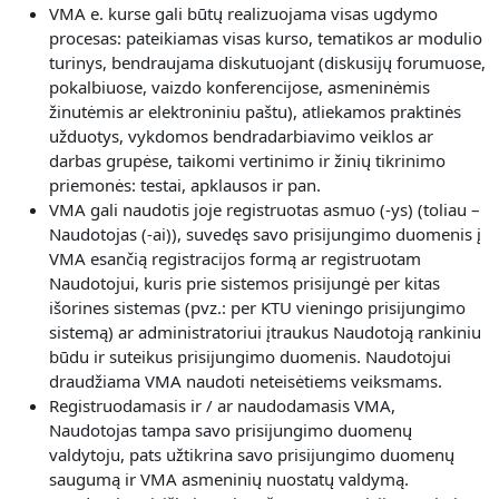
V
MA e. kurse gali būtų realizuojama visas
ugdymo
procesas: pateikiamas visas kurso, tematikos ar modulio
turinys, bendraujama diskutuojant (diskusijų forumuose,
pokalbiuose, vaizdo konferencijose, asmeninėmis
žinutėmis ar elektroniniu paštu), atliekamos praktinės
užduotys, vykdomos bendradarbiavimo veiklos ar
darbas grupėse, taikomi vertinimo ir žinių tikrinimo
priemonės: testai, apklausos ir pan.
VMA gali naudotis joje registruotas asmuo (-ys) (toliau –
Naudotojas (-ai)), suvedęs savo prisijungimo duomenis į
VMA esančią registracijos formą ar registruotam
Naudotojui, kuris prie sistemos prisijungė per kitas
išorines sistemas (pvz.: per KTU vieningo prisijungimo
sistemą) ar administratoriui įtraukus Naudotoją rankiniu
būdu ir suteikus prisijungimo duomenis. Naudotojui
draudžiama VMA naudoti neteisėtiems veiksmams.
Registruodamasis ir / ar naudodamasis VMA,
Naudotojas
tampa savo prisijungimo duomenų
valdytoju, pats užtikrina savo prisijungimo duomenų
saugumą ir VMA asmeninių nuostatų valdymą.