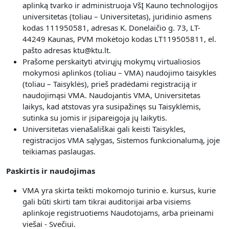
aplinką tvarko ir administruoja VšĮ Kauno technologijos
universitetas (toliau – Universitetas), juridinio asmens
kodas 111950581, adresas K. Donelaičio g. 73, LT-
44249 Kaunas, PVM mokėtojo kodas LT119505811, el.
pašto adresas ktu@ktu.lt.
Prašome perskaityti atvirųjų mokymų virtualiosios
mokymosi aplinkos (toliau – VMA) naudojimo taisykles
(toliau – Taisyklės), prieš pradėdami registraciją ir
naudojimąsi VMA. Naudojantis VMA, Universitetas
laikys, kad atstovas yra susipažinęs su Taisyklėmis,
sutinka su jomis ir įsipareigoja jų laikytis.
Universitetas vienašališkai gali keisti Taisykles,
registracijos VMA sąlygas, Sistemos funkcionalumą, joje
teikiamas paslaugas.
Paskirtis ir naudojimas
VMA yra skirta teikti mokomojo turinio e. kursus, kurie
gali būti skirti tam tikrai auditorijai arba visiems
aplinkoje registruotiems Naudotojams, arba prieinami
viešai - Svečiui.