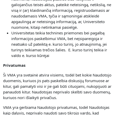
galiojančius teisės aktus, pateikė neteisingą, netikslią, ne
visą ir (ar) klaidinančią informaciją, registruodamasis ar
naudodamasis VMA, tyčia ir sąmoningai atskleidė
apgaulingą ar neteisingą informaciją, ar, Universiteto
nuomone, kitaip netinkamai pasielgė.
Universitetas teikia technines priemones bei pagalbą
informacijos paskelbimui VMA, bet neįsipareigoja ir
neatsako už pateiktą e. kurso turinį, jo atnaujinimą, jei
turinys teikiamas trečios šalies. E. kurso turinį teikia ir
valdo e. kurso kūrėjai
Privatumas
Ši VMA yra svetainė atvira visiems, todėl bet kokie Naudotojo
duomenis, kuriuos jis pats paskelbia diskusijų forumuose ar
kitur, gali pamatyti visi ir jie gali būti cituojami, nukopijuoti ar
panaudoti kitur. Naudotojas neprivalo skelbti savo duomenų,
kuriuos nori išlaikyti privačius.
VMA yra gerbiama Naudotojo privatumas, todėl Naudotojas
kaip dalyvis, neprivalo naudoti savo tikrojo vardo, kad