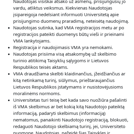
Naudotojas visiškai atsako už asmenų, prisijungusių jo
vardu, atliktus veiksmus. Kiekvienas Naudotojas
įsipareigoja nedelsiant informuoti Universitetą apie
prisijungimo duomenų praradimą, neteisėtą naudojimą.
Naudotojas sutinka, kad VMA registracijos metu ar po
registracijos pateikti duomenys būtų vieši ir prieinami
VMA lankytojams.
Registracija ir naudojimasis VMA yra nemokami.
Naudotojas prisiima visą atsakomybę už skelbimo
turinio atitikimą Taisyklių sąlygoms ir Lietuvos
Respublikos teisės aktams.
VMA draudžiama skelbti klaidinančius, įžeidžiančius ar
kitą netinkamą turinį, siūlymus, prieštaraujančius
Lietuvos Respublikos įstatymams ir nusistovėjusioms
moralinėms normoms.
Universitetas turi teisę bet kada savo nuožiūra pašalinti
iš VMA skelbimus ar bet kokią kitą Naudotojo pateiktą
informaciją, padaryti skelbimus (informaciją)
nematomus, panaikinti Naudotojo registraciją, blokuoti,
redaguoti Naudotojo skelbiamą turinį, jei, Universiteto
nuomone, Naudotojas, pažeidė šias Taisykles ir