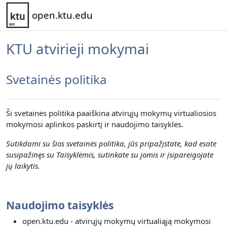
Pereiti į pagrindinį turinį
open.ktu.edu
KTU atvirieji mokymai
Svetainės politika
Ši svetainės politika paaiškina atvirųjų mokymų virtualiosios
mokymosi aplinkos paskirtį ir naudojimo taisykles.
Sutikdami su šios svetainės politika, jūs pripažįstate, kad esate
susipažinęs su Taisyklėmis, sutinkate su jomis ir įsipareigojate
jų laikytis.
Naudojimo taisyklės
open.ktu.edu - atvirųjų mokymų virtualiąją mokymosi