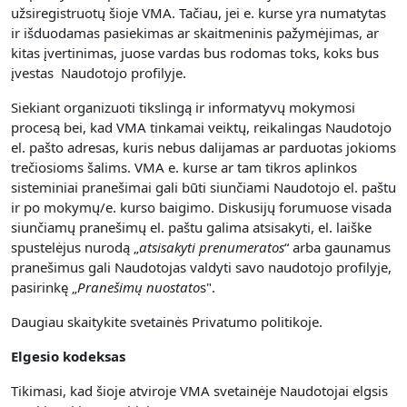
užsiregistruotų šioje VMA. Tačiau, jei e. kurse yra numatytas
ir išduodamas pasiekimas ar skaitmeninis pažymėjimas, ar
kitas įvertinimas, juose vardas bus rodomas toks, koks bus
įvestas Naudotojo profilyje.
Siekiant organizuoti tikslingą ir informatyvų mokymosi
procesą bei, kad VMA tinkamai veiktų, reikalingas Naudotojo
el. pašto adresas, kuris nebus dalijamas ar parduotas jokioms
trečiosioms šalims. VMA e. kurse ar tam tikros aplinkos
sisteminiai pranešimai gali būti siunčiami Naudotojo el. paštu
ir po mokymų/e. kurso baigimo. Diskusijų forumuose visada
siunčiamų pranešimų el. paštu galima atsisakyti, el. laiške
spustelėjus nurodą „
atsisakyti prenumerato
s
“ arba gaunamus
pranešimus gali Naudotojas valdyti savo naudotojo profilyje,
pasirinkę „
Pranešimų nuostato
s".
Daugiau skaitykite svetainės Privatumo politikoje.
Elgesio kodeksas
Tikimasi, kad šioje atviroje VMA svetainėje Naudotojai elgsis