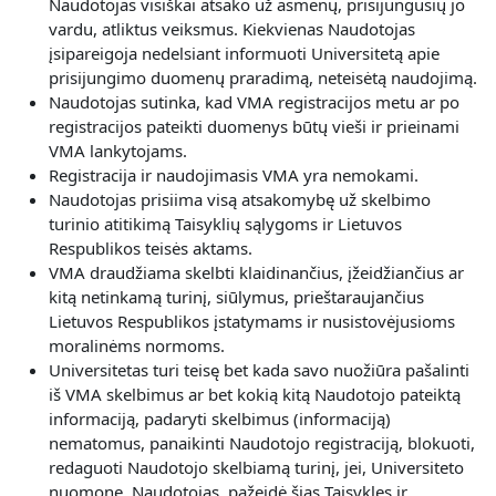
Naudotojas visiškai atsako už asmenų, prisijungusių jo
vardu, atliktus veiksmus. Kiekvienas Naudotojas
įsipareigoja nedelsiant informuoti Universitetą apie
prisijungimo duomenų praradimą, neteisėtą naudojimą.
Naudotojas sutinka, kad VMA registracijos metu ar po
registracijos pateikti duomenys būtų vieši ir prieinami
VMA lankytojams.
Registracija ir naudojimasis VMA yra nemokami.
Naudotojas prisiima visą atsakomybę už skelbimo
turinio atitikimą Taisyklių sąlygoms ir Lietuvos
Respublikos teisės aktams.
VMA draudžiama skelbti klaidinančius, įžeidžiančius ar
kitą netinkamą turinį, siūlymus, prieštaraujančius
Lietuvos Respublikos įstatymams ir nusistovėjusioms
moralinėms normoms.
Universitetas turi teisę bet kada savo nuožiūra pašalinti
iš VMA skelbimus ar bet kokią kitą Naudotojo pateiktą
informaciją, padaryti skelbimus (informaciją)
nematomus, panaikinti Naudotojo registraciją, blokuoti,
redaguoti Naudotojo skelbiamą turinį, jei, Universiteto
nuomone, Naudotojas, pažeidė šias Taisykles ir