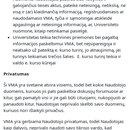
galiojančius teisės aktus, pateikė neteisingą, netikslią, ne
visą ir (ar) klaidinančią informaciją, registruodamasis ar
naudodamasis VMA, tyčia ir sąmoningai atskleidė
apgaulingą ar neteisingą informaciją, ar, Universiteto
nuomone, kitaip netinkamai pasielgė.
Universitetas teikia technines priemones bei pagalbą
informacijos paskelbimui VMA, bet neįsipareigoja ir
neatsako už pateiktą e. kurso turinį, jo atnaujinimą, jei
turinys teikiamas trečios šalies. E. kurso turinį teikia ir
valdo e. kurso kūrėjai
Privatumas
Ši VMA yra svetainė atvira visiems, todėl bet kokie Naudotojo
duomenis, kuriuos jis pats paskelbia diskusijų forumuose ar
kitur, gali pamatyti visi ir jie gali būti cituojami, nukopijuoti ar
panaudoti kitur. Naudotojas neprivalo skelbti savo duomenų,
kuriuos nori išlaikyti privačius.
VMA yra gerbiama Naudotojo privatumas, todėl Naudotojas
kaip dalyvis, neprivalo naudoti savo tikrojo vardo, kad