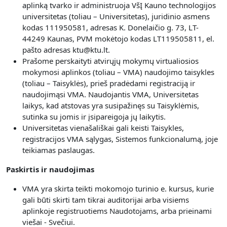
aplinką tvarko ir administruoja VšĮ Kauno technologijos
universitetas (toliau – Universitetas), juridinio asmens
kodas 111950581, adresas K. Donelaičio g. 73, LT-
44249 Kaunas, PVM mokėtojo kodas LT119505811, el.
pašto adresas ktu@ktu.lt.
Prašome perskaityti atvirųjų mokymų virtualiosios
mokymosi aplinkos (toliau – VMA) naudojimo taisykles
(toliau – Taisyklės), prieš pradėdami registraciją ir
naudojimąsi VMA. Naudojantis VMA, Universitetas
laikys, kad atstovas yra susipažinęs su Taisyklėmis,
sutinka su jomis ir įsipareigoja jų laikytis.
Universitetas vienašališkai gali keisti Taisykles,
registracijos VMA sąlygas, Sistemos funkcionalumą, joje
teikiamas paslaugas.
Paskirtis ir naudojimas
VMA yra skirta teikti mokomojo turinio e. kursus, kurie
gali būti skirti tam tikrai auditorijai arba visiems
aplinkoje registruotiems Naudotojams, arba prieinami
viešai - Svečiui.