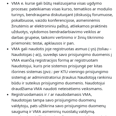
V
MA e. kurse gali būtų realizuojama visas
ugdymo
procesas: pateikiamas visas kurso, tematikos ar modulio
turinys, bendraujama diskutuojant (diskusijų forumuose,
pokalbiuose, vaizdo konferencijose, asmeninėmis
žinutėmis ar elektroniniu paštu), atliekamos praktinės
užduotys, vykdomos bendradarbiavimo veiklos ar
darbas grupėse, taikomi vertinimo ir žinių tikrinimo
priemonės: testai, apklausos ir pan.
VMA gali naudotis joje registruotas asmuo (-ys) (toliau –
Naudotojas (-ai)), suvedęs savo prisijungimo duomenis į
VMA esančią registracijos formą ar registruotam
Naudotojui, kuris prie sistemos prisijungė per kitas
išorines sistemas (pvz.: per KTU vieningo prisijungimo
sistemą) ar administratoriui įtraukus Naudotoją rankiniu
būdu ir suteikus prisijungimo duomenis. Naudotojui
draudžiama VMA naudoti neteisėtiems veiksmams.
Registruodamasis ir / ar naudodamasis VMA,
Naudotojas
tampa savo prisijungimo duomenų
valdytoju, pats užtikrina savo prisijungimo duomenų
saugumą ir VMA asmeninių nuostatų valdymą.