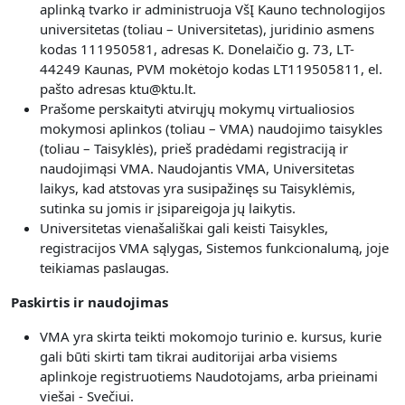
aplinką tvarko ir administruoja VšĮ Kauno technologijos
universitetas (toliau – Universitetas), juridinio asmens
kodas 111950581, adresas K. Donelaičio g. 73, LT-
44249 Kaunas, PVM mokėtojo kodas LT119505811, el.
pašto adresas ktu@ktu.lt.
Prašome perskaityti atvirųjų mokymų virtualiosios
mokymosi aplinkos (toliau – VMA) naudojimo taisykles
(toliau – Taisyklės), prieš pradėdami registraciją ir
naudojimąsi VMA. Naudojantis VMA, Universitetas
laikys, kad atstovas yra susipažinęs su Taisyklėmis,
sutinka su jomis ir įsipareigoja jų laikytis.
Universitetas vienašališkai gali keisti Taisykles,
registracijos VMA sąlygas, Sistemos funkcionalumą, joje
teikiamas paslaugas.
Paskirtis ir naudojimas
VMA yra skirta teikti mokomojo turinio e. kursus, kurie
gali būti skirti tam tikrai auditorijai arba visiems
aplinkoje registruotiems Naudotojams, arba prieinami
viešai - Svečiui.