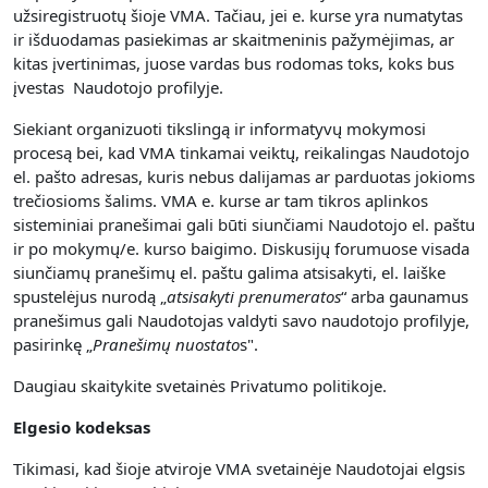
užsiregistruotų šioje VMA. Tačiau, jei e. kurse yra numatytas
ir išduodamas pasiekimas ar skaitmeninis pažymėjimas, ar
kitas įvertinimas, juose vardas bus rodomas toks, koks bus
įvestas Naudotojo profilyje.
Siekiant organizuoti tikslingą ir informatyvų mokymosi
procesą bei, kad VMA tinkamai veiktų, reikalingas Naudotojo
el. pašto adresas, kuris nebus dalijamas ar parduotas jokioms
trečiosioms šalims. VMA e. kurse ar tam tikros aplinkos
sisteminiai pranešimai gali būti siunčiami Naudotojo el. paštu
ir po mokymų/e. kurso baigimo. Diskusijų forumuose visada
siunčiamų pranešimų el. paštu galima atsisakyti, el. laiške
spustelėjus nurodą „
atsisakyti prenumerato
s
“ arba gaunamus
pranešimus gali Naudotojas valdyti savo naudotojo profilyje,
pasirinkę „
Pranešimų nuostato
s".
Daugiau skaitykite svetainės Privatumo politikoje.
Elgesio kodeksas
Tikimasi, kad šioje atviroje VMA svetainėje Naudotojai elgsis