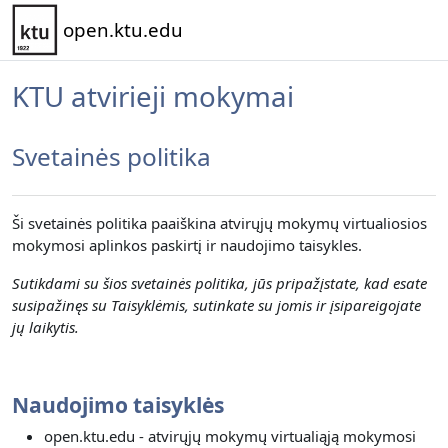
Pereiti į pagrindinį turinį
open.ktu.edu
KTU atvirieji mokymai
Svetainės politika
Ši svetainės politika paaiškina atvirųjų mokymų virtualiosios
mokymosi aplinkos paskirtį ir naudojimo taisykles.
Sutikdami su šios svetainės politika, jūs pripažįstate, kad esate
susipažinęs su Taisyklėmis, sutinkate su jomis ir įsipareigojate
jų laikytis.
Naudojimo taisyklės
open.ktu.edu - atvirųjų mokymų virtualiąją mokymosi