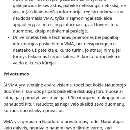
galiojančius teisės aktus, pateikė neteisingą, netikslią, ne
visą ir (ar) klaidinančią informaciją, registruodamasis ar
naudodamasis VMA, tyčia ir sąmoningai atskleidė
apgaulingą ar neteisingą informaciją, ar, Universiteto
nuomone, kitaip netinkamai pasielgė.
Universitetas teikia technines priemones bei pagalbą
informacijos paskelbimui VMA, bet neįsipareigoja ir
neatsako už pateiktą e. kurso turinį, jo atnaujinimą, jei
turinys teikiamas trečios šalies. E. kurso turinį teikia ir
valdo e. kurso kūrėjai
Privatumas
Ši VMA yra svetainė atvira visiems, todėl bet kokie Naudotojo
duomenis, kuriuos jis pats paskelbia diskusijų forumuose ar
kitur, gali pamatyti visi ir jie gali būti cituojami, nukopijuoti ar
panaudoti kitur. Naudotojas neprivalo skelbti savo duomenų,
kuriuos nori išlaikyti privačius.
VMA yra gerbiama Naudotojo privatumas, todėl Naudotojas
kaip dalyvis, neprivalo naudoti savo tikrojo vardo, kad