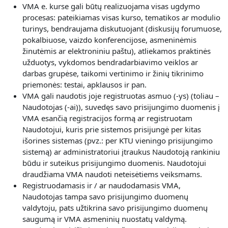
V
MA e. kurse gali būtų realizuojama visas
ugdymo
procesas: pateikiamas visas kurso, tematikos ar modulio
turinys, bendraujama diskutuojant (diskusijų forumuose,
pokalbiuose, vaizdo konferencijose, asmeninėmis
žinutėmis ar elektroniniu paštu), atliekamos praktinės
užduotys, vykdomos bendradarbiavimo veiklos ar
darbas grupėse, taikomi vertinimo ir žinių tikrinimo
priemonės: testai, apklausos ir pan.
VMA gali naudotis joje registruotas asmuo (-ys) (toliau –
Naudotojas (-ai)), suvedęs savo prisijungimo duomenis į
VMA esančią registracijos formą ar registruotam
Naudotojui, kuris prie sistemos prisijungė per kitas
išorines sistemas (pvz.: per KTU vieningo prisijungimo
sistemą) ar administratoriui įtraukus Naudotoją rankiniu
būdu ir suteikus prisijungimo duomenis. Naudotojui
draudžiama VMA naudoti neteisėtiems veiksmams.
Registruodamasis ir / ar naudodamasis VMA,
Naudotojas
tampa savo prisijungimo duomenų
valdytoju, pats užtikrina savo prisijungimo duomenų
saugumą ir VMA asmeninių nuostatų valdymą.