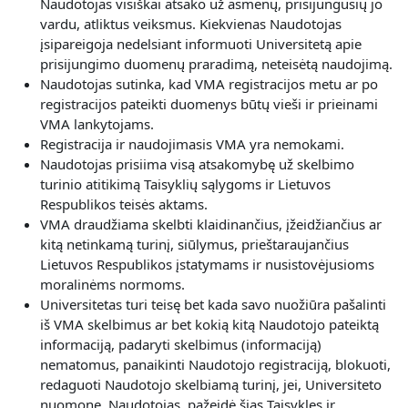
Naudotojas visiškai atsako už asmenų, prisijungusių jo
vardu, atliktus veiksmus. Kiekvienas Naudotojas
įsipareigoja nedelsiant informuoti Universitetą apie
prisijungimo duomenų praradimą, neteisėtą naudojimą.
Naudotojas sutinka, kad VMA registracijos metu ar po
registracijos pateikti duomenys būtų vieši ir prieinami
VMA lankytojams.
Registracija ir naudojimasis VMA yra nemokami.
Naudotojas prisiima visą atsakomybę už skelbimo
turinio atitikimą Taisyklių sąlygoms ir Lietuvos
Respublikos teisės aktams.
VMA draudžiama skelbti klaidinančius, įžeidžiančius ar
kitą netinkamą turinį, siūlymus, prieštaraujančius
Lietuvos Respublikos įstatymams ir nusistovėjusioms
moralinėms normoms.
Universitetas turi teisę bet kada savo nuožiūra pašalinti
iš VMA skelbimus ar bet kokią kitą Naudotojo pateiktą
informaciją, padaryti skelbimus (informaciją)
nematomus, panaikinti Naudotojo registraciją, blokuoti,
redaguoti Naudotojo skelbiamą turinį, jei, Universiteto
nuomone, Naudotojas, pažeidė šias Taisykles ir