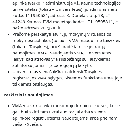
aplinką tvarko ir administruoja VšĮ Kauno technologijos
universitetas (toliau – Universitetas), juridinio asmens
kodas 111950581, adresas K. Donelaičio g. 73, LT-
44249 Kaunas, PVM mokėtojo kodas LT119505811, el.
pašto adresas ktu@ktu.lt.
Prašome perskaityti atvirųjų mokymų virtualiosios
mokymosi aplinkos (toliau – VMA) naudojimo taisykles
(toliau – Taisyklės), prieš pradėdami registraciją ir
naudojimąsi VMA. Naudojantis VMA, Universitetas
laikys, kad atstovas yra susipažinęs su Taisyklėmis,
sutinka su jomis ir įsipareigoja jų laikytis.
Universitetas vienašališkai gali keisti Taisykles,
registracijos VMA sąlygas, Sistemos funkcionalumą, joje
teikiamas paslaugas.
Paskirtis ir naudojimas
VMA yra skirta teikti mokomojo turinio e. kursus, kurie
gali būti skirti tam tikrai auditorijai arba visiems
aplinkoje registruotiems Naudotojams, arba prieinami
viešai - Svečiui.