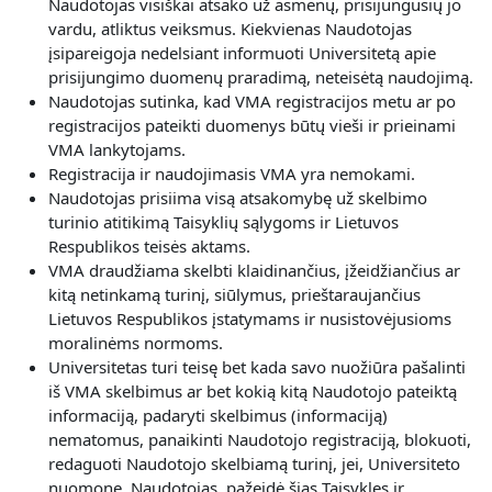
Naudotojas visiškai atsako už asmenų, prisijungusių jo
vardu, atliktus veiksmus. Kiekvienas Naudotojas
įsipareigoja nedelsiant informuoti Universitetą apie
prisijungimo duomenų praradimą, neteisėtą naudojimą.
Naudotojas sutinka, kad VMA registracijos metu ar po
registracijos pateikti duomenys būtų vieši ir prieinami
VMA lankytojams.
Registracija ir naudojimasis VMA yra nemokami.
Naudotojas prisiima visą atsakomybę už skelbimo
turinio atitikimą Taisyklių sąlygoms ir Lietuvos
Respublikos teisės aktams.
VMA draudžiama skelbti klaidinančius, įžeidžiančius ar
kitą netinkamą turinį, siūlymus, prieštaraujančius
Lietuvos Respublikos įstatymams ir nusistovėjusioms
moralinėms normoms.
Universitetas turi teisę bet kada savo nuožiūra pašalinti
iš VMA skelbimus ar bet kokią kitą Naudotojo pateiktą
informaciją, padaryti skelbimus (informaciją)
nematomus, panaikinti Naudotojo registraciją, blokuoti,
redaguoti Naudotojo skelbiamą turinį, jei, Universiteto
nuomone, Naudotojas, pažeidė šias Taisykles ir