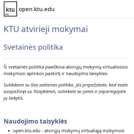
Pereiti į pagrindinį turinį
open.ktu.edu
KTU atvirieji mokymai
Svetainės politika
Ši svetainės politika paaiškina atvirųjų mokymų virtualiosios
mokymosi aplinkos paskirtį ir naudojimo taisykles.
Sutikdami su šios svetainės politika, jūs pripažįstate, kad esate
susipažinęs su Taisyklėmis, sutinkate su jomis ir įsipareigojate
jų laikytis.
Naudojimo taisyklės
open.ktu.edu - atvirųjų mokymų virtualiąją mokymosi