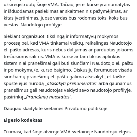
užsiregistruotų šioje VMA. Tačiau, jei e. kurse yra numatytas
ir išduodamas pasiekimas ar skaitmeninis pažymėjimas, ar
kitas įvertinimas, juose vardas bus rodomas toks, koks bus
įvestas Naudotojo profilyje.
Siekiant organizuoti tikslingą ir informatyvų mokymosi
procesą bei, kad VMA tinkamai veiktų, reikalingas Naudotojo
el. pašto adresas, kuris nebus dalijamas ar parduotas jokioms
trečiosioms šalims. VMA e. kurse ar tam tikros aplinkos
sisteminiai pranešimai gali būti siunčiami Naudotojo el. paštu
ir po mokymų/e. kurso baigimo. Diskusijų forumuose visada
siunčiamų pranešimų el. paštu galima atsisakyti, el. laiške
spustelėjus nurodą „
atsisakyti prenumerato
s
“ arba gaunamus
pranešimus gali Naudotojas valdyti savo naudotojo profilyje,
pasirinkę „
Pranešimų nuostato
s".
Daugiau skaitykite svetainės Privatumo politikoje.
Elgesio kodeksas
Tikimasi, kad šioje atviroje VMA svetainėje Naudotojai elgsis