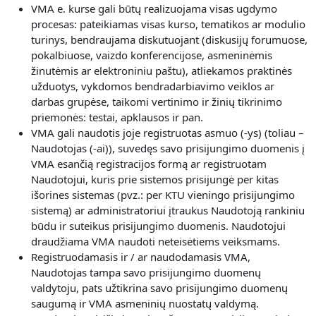
V
MA e. kurse gali būtų realizuojama visas
ugdymo
procesas: pateikiamas visas kurso, tematikos ar modulio
turinys, bendraujama diskutuojant (diskusijų forumuose,
pokalbiuose, vaizdo konferencijose, asmeninėmis
žinutėmis ar elektroniniu paštu), atliekamos praktinės
užduotys, vykdomos bendradarbiavimo veiklos ar
darbas grupėse, taikomi vertinimo ir žinių tikrinimo
priemonės: testai, apklausos ir pan.
VMA gali naudotis joje registruotas asmuo (-ys) (toliau –
Naudotojas (-ai)), suvedęs savo prisijungimo duomenis į
VMA esančią registracijos formą ar registruotam
Naudotojui, kuris prie sistemos prisijungė per kitas
išorines sistemas (pvz.: per KTU vieningo prisijungimo
sistemą) ar administratoriui įtraukus Naudotoją rankiniu
būdu ir suteikus prisijungimo duomenis. Naudotojui
draudžiama VMA naudoti neteisėtiems veiksmams.
Registruodamasis ir / ar naudodamasis VMA,
Naudotojas
tampa savo prisijungimo duomenų
valdytoju, pats užtikrina savo prisijungimo duomenų
saugumą ir VMA asmeninių nuostatų valdymą.