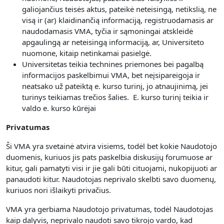
galiojančius teisės aktus, pateikė neteisingą, netikslią, ne
visą ir (ar) klaidinančią informaciją, registruodamasis ar
naudodamasis VMA, tyčia ir sąmoningai atskleidė
apgaulingą ar neteisingą informaciją, ar, Universiteto
nuomone, kitaip netinkamai pasielgė.
Universitetas teikia technines priemones bei pagalbą
informacijos paskelbimui VMA, bet neįsipareigoja ir
neatsako už pateiktą e. kurso turinį, jo atnaujinimą, jei
turinys teikiamas trečios šalies. E. kurso turinį teikia ir
valdo e. kurso kūrėjai
Privatumas
Ši VMA yra svetainė atvira visiems, todėl bet kokie Naudotojo
duomenis, kuriuos jis pats paskelbia diskusijų forumuose ar
kitur, gali pamatyti visi ir jie gali būti cituojami, nukopijuoti ar
panaudoti kitur. Naudotojas neprivalo skelbti savo duomenų,
kuriuos nori išlaikyti privačius.
VMA yra gerbiama Naudotojo privatumas, todėl Naudotojas
kaip dalyvis, neprivalo naudoti savo tikrojo vardo, kad