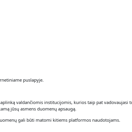
rnetiniame puslapyje.
linką valdančiomis institucijomis, kurios taip pat vadovaujasi t
inkamą jūsų asmens duomenų apsaugą.
uomenų gali būti matomi kitiems platformos naudotojams.