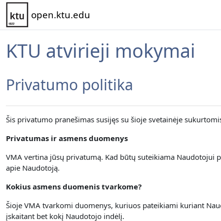
Pereiti į pagrindinį turinį
open.ktu.edu
KTU atvirieji mokymai
Privatumo politika
Šis privatumo pranešimas susijęs su šioje svetainėje sukurtom
Privatumas ir asmens duomenys
VMA vertina jūsų privatumą.
Kad būtų suteikiama Naudotojui p
apie Naudotoją.
Kokius asmens duomenis tvarkome?
Šioje VMA tvarkomi duomenys, kuriuos pateikiami kuriant Naudot
įskaitant bet kokį Naudotojo indėlį.