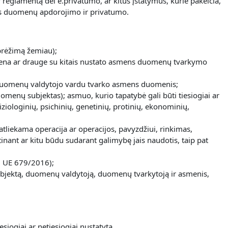
reglamentą dėl e.privatumo, ar kitus įstatymus, kurie pakeičia,
mens duomenų apdorojimo ir privatumo.
brėžimą žemiau);
uri viena ar drauge su kitais nustato asmens duomenų tvarkymo
kuri duomenų valdytojo vardu tvarko asmens duomenis;
duomenų subjektas); asmuo, kurio tapatybė gali būti tiesiogiai ar
iologinių, psichinių, genetinių, protinių, ekonominių,
ekama operacija ar operacijos, pavyzdžiui, rinkimas,
inant ar kitu būdu sudarant galimybę jais naudotis, taip pat
g. UE 679/2016);
nų subjektą, duomenų valdytoją, duomenų tvarkytoją ir asmenis,
siogiai ar netiesiogiai nustatyta.