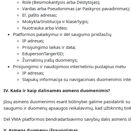
Rolė (Besimokantysis arba Dėstytojas);
Vardas arba Pseudonimas (ar Paskyros pavadinimas);
El. pašto adresas;
Mokykla/Institucija ir klasė/lygis;
Nuotrauka arba Video;
Platformos palaikymui ir dėl saugumo priežasčių
IP adresas;
Prisijungimo laikas ir data;
EdupersonTargertID;
Žurnalinių įrašų duomenys;
Prisijungimo ir naudojimosi internetiniu puslapius metu
IP adresas;
Slapukų informacija su navigaciniais duomenimis inte
IV. Kada ir kaip dalinamės asmens duomenimis?
Jūsų asmens duomenimis esant būtinybei galime pasidalinti su ap
saugumo ir duomenų apsaugos reikalavimų, kad užtikrintų t
Dėl VMA platformos bendradarbiavimo savybių dalis asmens d
V. Asmens duomenų išsaugojimas