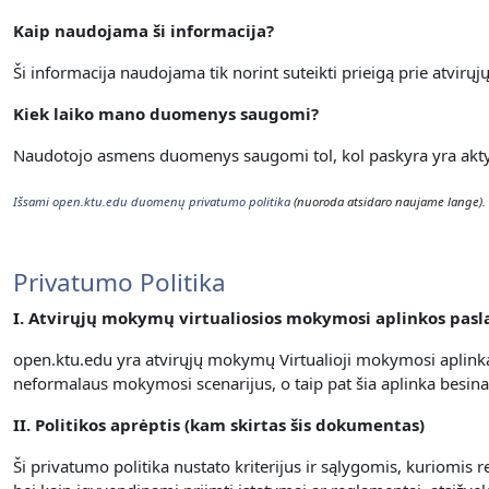
Kaip naudojama ši informacija?
Ši informacija naudojama tik norint suteikti prieigą prie atvirų
Kiek laiko mano duomenys saugomi?
Naudotojo asmens duomenys saugomi tol, kol paskyra yra aktyvi
Išsami open.ktu.edu duomenų privatumo politika
(nuoroda atsidaro naujame lange).
Privatumo Politika
I. Atvirųjų mokymų virtualiosios mokymosi aplinkos pas
open.ktu.edu yra atvirųjų mokymų Virtualioji mokymosi aplinka
neformalaus mokymosi scenarijus, o taip pat šia aplinka besin
II. Politikos aprėptis (kam skirtas šis dokumentas)
Ši privatumo politika nustato kriterijus ir sąlygomis, kuriomi