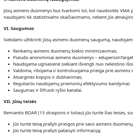
Jūsų asmens duomenys bus tvarkomi tol, kol naudositės VMA pl
naudojami tik statistiniams skaičiavimams, nebent jūs atnauji
VI. Saugumas
Siekdami užtikrinti jūsų asmens duomenų saugumą, naudojame
Renkamų asmens duomenų kiekio minimizavimas;
Pseudo-anoniminiai asmens duomenys – edupersonTarget
Naudojama ugniasienė siekiant išvengti nuo neleistino išor
Valdoma, ribojama ir kontroliuojama prieiga prie asmens
Atsarginės kopijos ir dubliavimas;
Reguliarūs naudojamų priemonių efektyvumo bandymai;
Saugumas ir šifruoti ryšio kanalai.
VII. Jūsų teisės
Remiantis BDAR (15 straipsnis ir toliau) jūs turite šias teisės,
Jūs turite teisę prašyti prieigos prie savo asmens duomenų
Jūs turite teisę prašyti pataisyti informaciją;