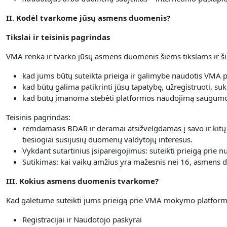
II. Kodėl tvarkome jūsų asmens duomenis?
Tikslai ir teisinis pagrindas
VMA renka ir tvarko jūsų asmens duomenis šiems tikslams ir ši
kad jums būtų suteikta prieiga ir galimybė naudotis VMA 
kad būtų galima patikrinti jūsų tapatybę, užregistruoti, suk
kad būtų įmanoma stebėti platformos naudojimą saugumo 
Teisinis pagrindas:
remdamasis BDAR ir deramai atsižvelgdamas į savo ir kitų
tiesiogiai susijusių duomenų valdytojų interesus.
Vykdant sutartinius įsipareigojimus: suteikti prieigą prie
Sutikimas: kai vaikų amžius yra mažesnis nei 16, asmens du
III. Kokius asmens duomenis tvarkome?
Kad galėtume suteikti jums prieigą prie VMA mokymo platformo
Registracijai ir Naudotojo paskyrai