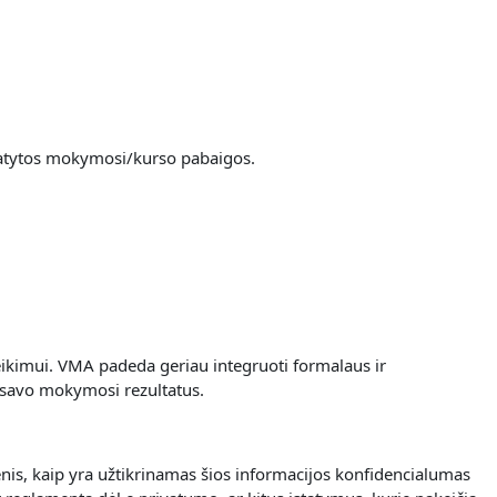
umatytos mokymosi/kurso pabaigos.
eikimui.
VMA padeda geriau integruoti formalaus ir
 savo mokymosi rezultatus.
nis, kaip yra užtikrinamas šios informacijos konfidencialumas