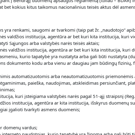
lgiant į Bendrąjį duomenų apsaugos reglamentą (toliau – BDAR) ir 
p pat bet kokius kitus taikomus nacionalinius teisės aktus dėl as
 yra renkami, saugomi ar tvarkomi (taip pat žr. „naudotojo“ api
inės valdžios institucija, agentūra ar bet kuri kita institucija, k
atyti Sąjungos arba valstybės narės teisės aktais;
binės valdžios institucija, agentūra ar bet kuri kita institucija, 
u asmeniu, kurio tapatybė yra nustatyta arba gali būti nustatyta (
ns dokumento kodu arba vienu ar daugiau jam būdingų fizinių, fiz
mis automatizuotomis arba neautomatizuotomis priemonėmis atli
tgaminimas, paieška, naudojimas, atskleidimas persiunčiant, plat
kinimas;
itucija, kuri įsteigiama valstybės narės pagal 51-ąjį straipsnį (Re
 valdžios institucija, agentūra ar kita institucija, išskyrus duome
iai įgalioti tvarkyti asmens duomenis;
per domenų vardus;
o interneto naudotojas, kurio tapatybė yra žinoma arba gali būti tie