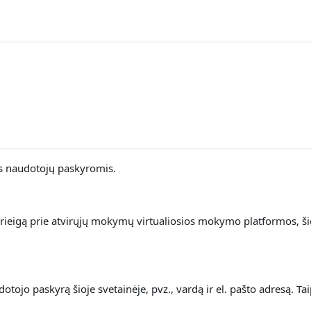
is naudotojų paskyromis.
rieigą prie atvirųjų mokymų virtualiosios mokymo platformos, š
ojo paskyrą šioje svetainėje, pvz., vardą ir el. pašto adresą. Ta