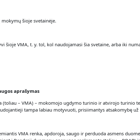
jų mokymų šioje svetainėje.
 šioje VMA, t. y. t
ol, kol naudojamasi šia svetaine, arba iki n
laugos aprašymas
 (toliau – VMA) – mokomojo ugdymo turinio ir atvirojo turinio t
audojantieji tampa labiau motyvuoti, prisiimantys atsakomybę už
s remiantis VMA renka, apdoroja, saugo ir perduoda asmens duome