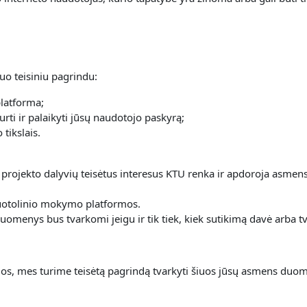
uo teisiniu pagrindu:
platforma;
urti ir palaikyti jūsų naudotojo paskyrą;
tikslais.
 projekto dalyvių teisėtus interesus KTU renka ir apdoroja asme
 nuotolinio mokymo platformos.
omenys bus tvarkomi jeigu ir tik tiek, kiek sutikimą davė arba tv
s, mes turime teisėtą pagrindą tvarkyti šiuos jūsų asmens duom