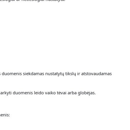
ns duomenis siekdamas nustatytų tikslų ir atstovaudamas
arkyti duomenis leido vaiko tėvai arba globėjas.
enis: