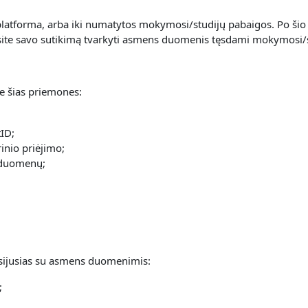
atforma, arba iki numatytos mokymosi/studijų pabaigos. Po šio 
nsite savo sutikimą tvarkyti asmens duomenis tęsdami mokymosi/
 šias priemones:
ID;
inio priėjimo;
 duomenų;
 susijusias su asmens duomenimis:
;