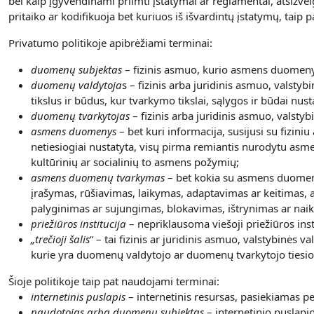
bei kaip įgyvendinami priimti įstatymai ar reglamentai, atsižve
pritaiko ar kodifikuoja bet kuriuos iš išvardintų įstatymų, tai
Privatumo politikoje apibrėžiami terminai:
duomenų subjektas
– fizinis asmuo, kurio asmens duomenys
duomenų valdytoja
s – fizinis arba juridinis asmuo, valstyb
tikslus ir būdus, kur tvarkymo tikslai, sąlygos ir būdai nust
duomenų tvarkytojas
– fizinis arba juridinis asmuo, valsty
asmens duomenys
– bet kuri informacija, susijusi su fizini
netiesiogiai nustatyta, visų pirma remiantis nurodytu asme
kultūrinių ar socialinių to asmens požymių;
asmens duomenų tvarkymas
– bet kokia su asmens duomeni
įrašymas, rūšiavimas, laikymas, adaptavimas ar keitimas, a
palyginimas ar sujungimas, blokavimas, ištrynimas ar nai
priežiūros institucija
– nepriklausoma viešoji priežiūros inst
„
trečioji šalis
“ – tai fizinis ar juridinis asmuo, valstybinės
kurie yra duomenų valdytojo ar duomenų tvarkytojo tiesiog
Šioje politikoje taip pat naudojami terminai:
internetinis puslapis
– internetinis resursas, pasiekiamas 
naudotojas arba duomenų subjektas
– internetinio puslapi