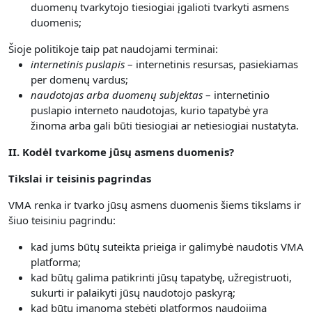
duomenų tvarkytojo tiesiogiai įgalioti tvarkyti asmens
duomenis;
Šioje politikoje taip pat naudojami terminai:
internetinis puslapis
– internetinis resursas, pasiekiamas
per domenų vardus;
naudotojas arba duomenų subjektas
– internetinio
puslapio interneto naudotojas, kurio tapatybė yra
žinoma arba gali būti tiesiogiai ar netiesiogiai nustatyta.
II. Kodėl tvarkome jūsų asmens duomenis?
Tikslai ir teisinis pagrindas
VMA renka ir tvarko jūsų asmens duomenis šiems tikslams ir
šiuo teisiniu pagrindu:
kad jums būtų suteikta prieiga ir galimybė naudotis VMA
platforma;
kad būtų galima patikrinti jūsų tapatybę, užregistruoti,
sukurti ir palaikyti jūsų naudotojo paskyrą;
kad būtų įmanoma stebėti platformos naudojimą