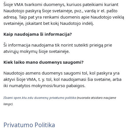
Šioje VMA tvarkomi duomenys, kuriuos pateikiami kuriant
Naudotojo paskyrą šioje svetainėje, pvz., vardą ir el. pašto
adresą. Taip pat yra renkami duomenis apie Naudotojo veiklą
svetainėje, įskaitant bet kokį Naudotojo indėlį.
Kaip naudojama ši informacija?
Ši informacija naudojama tik norint suteikti prieigą prie
atvirųjų mokymų šioje svetainėje.
Kiek laiko mano duomenys saugomi?
Naudotojo asmens duomenys saugomi tol, kol paskyra yra
aktyvi šioje VMA, t. y. t
ol, kol naudojamasi šia svetaine, arba
iki numatytos mokymosi/kurso pabaigos.
Išsami open.ktu.edu duomenų privatumo politika
(nuoroda atsidaro naujame
lange).
Privatumo Politika