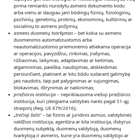
pirma remiantis nurodytu asmens dokumento kodu
arba vienu ar daugiau jam būdingų fizinių, fiziologinių,
psichinių, genetinių, protinių, ekonominių, kultūrinių ar
socialinių to asmens požymių;
asmens duomenų tvarkymas
– bet kokia su asmens
duomenimis automatizuotomis arba
neautomatizuotomis priemonėmis atliekama operacija
ar operacijos, pavyzdžiui, rinkimas, įrašymas,
rūšiavimas, laikymas, adaptavimas ar keitimas,
atgaminimas, paieška, naudojimas, atskleidimas
persiunčiant, platinant ar kitu būdu sudarant galimybę
jais naudotis, taip pat palyginimas ar sujungimas,
blokavimas, ištrynimas ar naikinimas;
priežiūros institucija
– nepriklausoma viešoji priežiūros
institucija, kuri įsteigiama valstybės narės pagal 51-ąjį
straipsnį (Reg. UE 679/2016);
„
trečioji šalis
“ – tai fizinis ar juridinis asmuo, valstybinės
valdžios institucija, agentūra ar kita institucija, išskyrus
duomenų subjektą, duomenų valdytoją, duomenų
tvarkytoją ir asmenis, kurie yra duomenų valdytojo ar