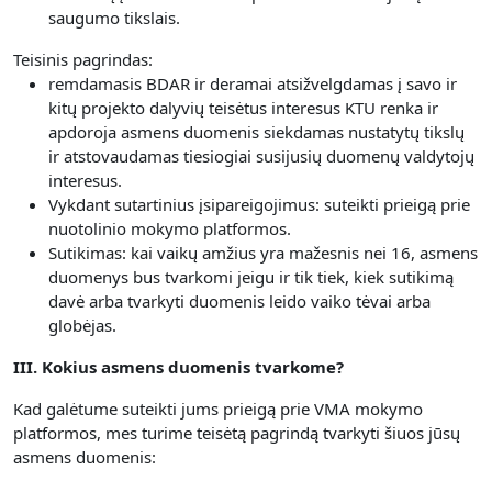
saugumo tikslais.
Teisinis pagrindas:
remdamasis BDAR ir deramai atsižvelgdamas į savo ir
kitų projekto dalyvių teisėtus interesus KTU renka ir
apdoroja asmens duomenis siekdamas nustatytų tikslų
ir atstovaudamas tiesiogiai susijusių duomenų valdytojų
interesus.
Vykdant sutartinius įsipareigojimus: suteikti prieigą prie
nuotolinio mokymo platformos.
Sutikimas: kai vaikų amžius yra mažesnis nei 16, asmens
duomenys bus tvarkomi jeigu ir tik tiek, kiek sutikimą
davė arba tvarkyti duomenis leido vaiko tėvai arba
globėjas.
III. Kokius asmens duomenis tvarkome?
Kad galėtume suteikti jums prieigą prie VMA mokymo
platformos, mes turime teisėtą pagrindą tvarkyti šiuos jūsų
asmens duomenis: