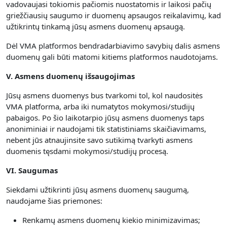
vadovaujasi tokiomis pačiomis nuostatomis ir laikosi pačių
griežčiausių saugumo ir duomenų apsaugos reikalavimų, kad
užtikrintų tinkamą jūsų asmens duomenų apsaugą.
Dėl VMA platformos bendradarbiavimo savybių dalis asmens
duomenų gali būti matomi kitiems platformos naudotojams.
V. Asmens duomenų išsaugojimas
Jūsų asmens duomenys bus tvarkomi tol, kol naudositės
VMA platforma, arba iki numatytos mokymosi/studijų
pabaigos. Po šio laikotarpio jūsų asmens duomenys taps
anoniminiai ir naudojami tik statistiniams skaičiavimams,
nebent jūs atnaujinsite savo sutikimą tvarkyti asmens
duomenis tęsdami mokymosi/studijų procesą.
VI. Saugumas
Siekdami užtikrinti jūsų asmens duomenų saugumą,
naudojame šias priemones:
Renkamų asmens duomenų kiekio minimizavimas;