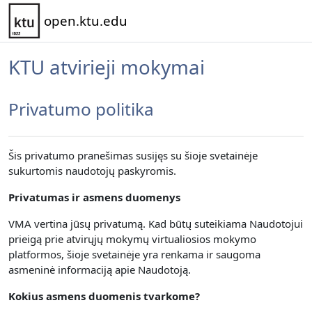
Pereiti į pagrindinį turinį
open.ktu.edu
KTU atvirieji mokymai
Privatumo politika
Šis privatumo pranešimas susijęs su šioje svetainėje
sukurtomis naudotojų paskyromis.
Privatumas ir asmens duomenys
VMA vertina jūsų privatumą.
Kad būtų suteikiama Naudotojui
prieigą prie atvirųjų mokymų virtualiosios mokymo
platformos, šioje svetainėje yra renkama
ir saugoma
asmeninė informaciją apie Naudotoją.
Kokius asmens duomenis tvarkome?