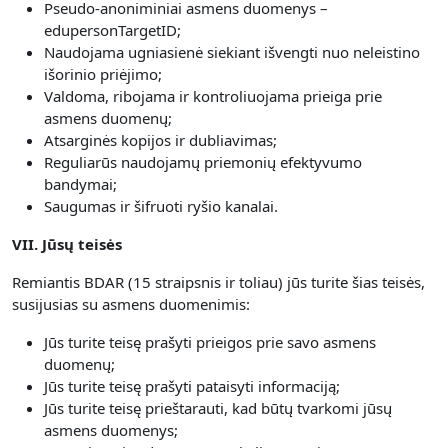
Pseudo-anoniminiai asmens duomenys –
edupersonTargetID;
Naudojama ugniasienė siekiant išvengti nuo neleistino
išorinio priėjimo;
Valdoma, ribojama ir kontroliuojama prieiga prie
asmens duomenų;
Atsarginės kopijos ir dubliavimas;
Reguliarūs naudojamų priemonių efektyvumo
bandymai;
Saugumas ir šifruoti ryšio kanalai.
VII. Jūsų teisės
Remiantis BDAR (15 straipsnis ir toliau) jūs turite šias teisės,
susijusias su asmens duomenimis:
Jūs turite teisę prašyti prieigos prie savo asmens
duomenų;
Jūs turite teisę prašyti pataisyti informaciją;
Jūs turite teisę prieštarauti, kad būtų tvarkomi jūsų
asmens duomenys;