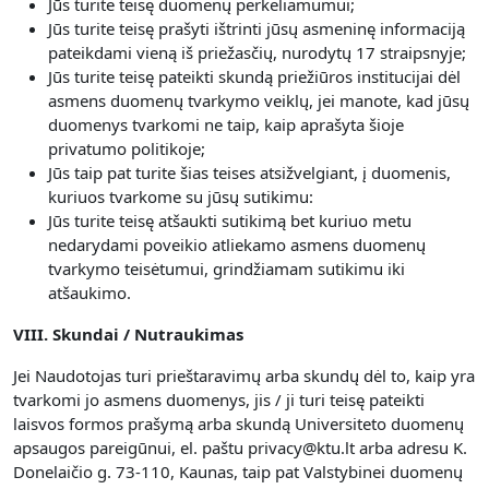
Jūs turite teisę duomenų perkeliamumui;
Jūs turite teisę prašyti ištrinti jūsų asmeninę informaciją
pateikdami vieną iš priežasčių, nurodytų 17 straipsnyje;
Jūs turite teisę pateikti skundą priežiūros institucijai dėl
asmens duomenų tvarkymo veiklų, jei manote, kad jūsų
duomenys tvarkomi ne taip, kaip aprašyta šioje
privatumo politikoje;
Jūs taip pat turite šias teises atsižvelgiant, į duomenis,
kuriuos tvarkome su jūsų sutikimu:
Jūs turite teisę atšaukti sutikimą bet kuriuo metu
nedarydami poveikio atliekamo asmens duomenų
tvarkymo teisėtumui, grindžiamam sutikimu iki
atšaukimo.
VIII. Skundai / Nutraukimas
Jei Naudotojas turi prieštaravimų arba skundų dėl to, kaip yra
tvarkomi jo asmens duomenys, jis / ji turi teisę pateikti
laisvos formos prašymą arba skundą Universiteto duomenų
apsaugos pareigūnui, el. paštu privacy@ktu.lt arba adresu K.
Donelaičio g. 73-110, Kaunas, taip pat Valstybinei duomenų