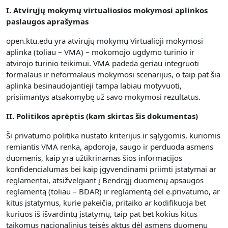
I. Atvirųjų mokymų virtualiosios mokymosi aplinkos
paslaugos aprašymas
open.ktu.edu yra atvirųjų mokymų Virtualioji mokymosi
aplinka (toliau – VMA) – mokomojo ugdymo turinio ir
atvirojo turinio teikimui.
VMA padeda geriau integruoti
formalaus ir neformalaus mokymosi scenarijus, o taip pat šia
aplinka besinaudojantieji tampa labiau motyvuoti,
prisiimantys atsakomybę už savo mokymosi rezultatus.
II. Politikos aprėptis (kam skirtas šis dokumentas)
Ši privatumo politika nustato kriterijus ir sąlygomis, kuriomis
remiantis VMA renka, apdoroja, saugo ir perduoda asmens
duomenis, kaip yra užtikrinamas šios informacijos
konfidencialumas bei kaip įgyvendinami priimti įstatymai ar
reglamentai, atsižvelgiant į Bendrąjį duomenų apsaugos
reglamentą (toliau – BDAR) ir reglamentą dėl e.privatumo, ar
kitus įstatymus, kurie pakeičia, pritaiko ar kodifikuoja bet
kuriuos iš išvardintų įstatymų, taip pat bet kokius kitus
taikomus nacionalinius teisės aktus dėl asmens duomenų