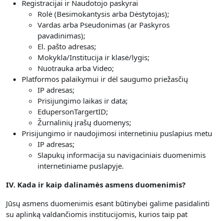
Registracijai ir Naudotojo paskyrai
Rolė (Besimokantysis arba Dėstytojas);
Vardas arba Pseudonimas (ar Paskyros
pavadinimas);
El. pašto adresas;
Mokykla/Institucija ir klasė/lygis;
Nuotrauka arba Video;
Platformos palaikymui ir dėl saugumo priežasčių
IP adresas;
Prisijungimo laikas ir data;
EdupersonTargertID;
Žurnalinių įrašų duomenys;
Prisijungimo ir naudojimosi internetiniu puslapius metu
IP adresas;
Slapukų informacija su navigaciniais duomenimis
internetiniame puslapyje.
IV. Kada ir kaip dalinamės asmens duomenimis?
Jūsų asmens duomenimis esant būtinybei galime pasidalinti
su aplinką valdančiomis institucijomis, kurios taip pat