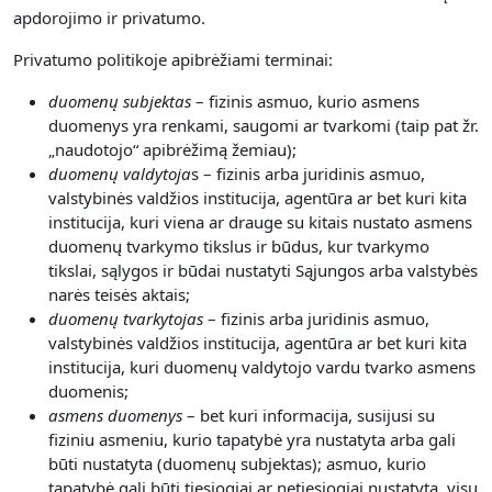
apdorojimo ir privatumo.
Privatumo politikoje apibrėžiami terminai:
duomenų subjektas
– fizinis asmuo, kurio asmens
duomenys yra renkami, saugomi ar tvarkomi (taip pat žr.
„naudotojo“ apibrėžimą žemiau);
duomenų valdytoja
s – fizinis arba juridinis asmuo,
valstybinės valdžios institucija, agentūra ar bet kuri kita
institucija, kuri viena ar drauge su kitais nustato asmens
duomenų tvarkymo tikslus ir būdus, kur tvarkymo
tikslai, sąlygos ir būdai nustatyti Sąjungos arba valstybės
narės teisės aktais;
duomenų tvarkytojas
– fizinis arba juridinis asmuo,
valstybinės valdžios institucija, agentūra ar bet kuri kita
institucija, kuri duomenų valdytojo vardu tvarko asmens
duomenis;
asmens duomenys
– bet kuri informacija, susijusi su
fiziniu asmeniu, kurio tapatybė yra nustatyta arba gali
būti nustatyta (duomenų subjektas); asmuo, kurio
tapatybė gali būti tiesiogiai ar netiesiogiai nustatyta, visų