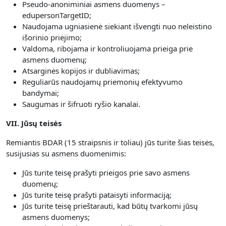
Pseudo-anoniminiai asmens duomenys –
edupersonTargetID;
Naudojama ugniasienė siekiant išvengti nuo neleistino
išorinio priėjimo;
Valdoma, ribojama ir kontroliuojama prieiga prie
asmens duomenų;
Atsarginės kopijos ir dubliavimas;
Reguliarūs naudojamų priemonių efektyvumo
bandymai;
Saugumas ir šifruoti ryšio kanalai.
VII. Jūsų teisės
Remiantis BDAR (15 straipsnis ir toliau) jūs turite šias teisės,
susijusias su asmens duomenimis:
Jūs turite teisę prašyti prieigos prie savo asmens
duomenų;
Jūs turite teisę prašyti pataisyti informaciją;
Jūs turite teisę prieštarauti, kad būtų tvarkomi jūsų
asmens duomenys;