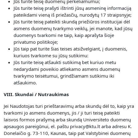
Jūs turite teisę duomenų perkeliamumui;
Jūs turite teisę prašyti ištrinti jūsų asmeninę informaciją
pateikdami vieną iš priežasčių, nurodytų 17 straipsnyje;
Jūs turite teisę pateikti skundą priežiūros institucijai dėl
asmens duomenų tvarkymo veiklų, jei manote, kad jūsų
duomenys tvarkomi ne taip, kaip aprašyta šioje
privatumo politikoje;
Jūs taip pat turite šias teises atsižvelgiant, į duomenis,
kuriuos tvarkome su jūsų sutikimu:
Jūs turite teisę atšaukti sutikimą bet kuriuo metu
nedarydami poveikio atliekamo asmens duomenų
tvarkymo teisėtumui, grindžiamam sutikimu iki
atšaukimo.
VIII. Skundai / Nutraukimas
Jei Naudotojas turi prieštaravimų arba skundų dėl to, kaip yra
tvarkomi jo asmens duomenys, jis / ji turi teisę pateikti
laisvos formos prašymą arba skundą Universiteto duomenų
apsaugos pareigūnui, el. paštu privacy@ktu.lt arba adresu K.
Donelaičio g. 73-110, Kaunas, taip pat Valstybinei duomenų