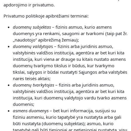
apdorojimo ir privatumo.
Privatumo politikoje apibrėžiami terminai:
duomenų subjektas
– fizinis asmuo, kurio asmens
duomenys yra renkami, saugomi ar tvarkomi (taip pat žr.
„naudotojo“ apibrėžimą žemiau);
duomenų valdytoja
s – fizinis arba juridinis asmuo,
valstybinės valdžios institucija, agentūra ar bet kuri kita
institucija, kuri viena ar drauge su kitais nustato asmens
duomenų tvarkymo tikslus ir būdus, kur tvarkymo
tikslai, sąlygos ir būdai nustatyti Sąjungos arba valstybės
narės teisės aktais;
duomenų tvarkytojas
– fizinis arba juridinis asmuo,
valstybinės valdžios institucija, agentūra ar bet kuri kita
institucija, kuri duomenų valdytojo vardu tvarko asmens
duomenis;
asmens duomenys
– bet kuri informacija, susijusi su
fiziniu asmeniu, kurio tapatybė yra nustatyta arba gali
būti nustatyta (duomenų subjektas); asmuo, kurio
tapatybė gali būti tiesiogiai ar netiesiogiai nustatyta, visų