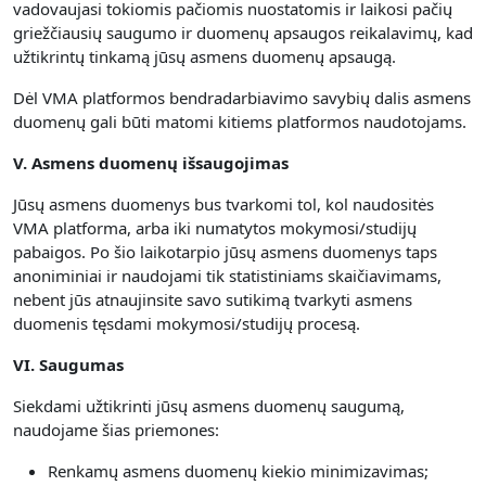
vadovaujasi tokiomis pačiomis nuostatomis ir laikosi pačių
griežčiausių saugumo ir duomenų apsaugos reikalavimų, kad
užtikrintų tinkamą jūsų asmens duomenų apsaugą.
Dėl VMA platformos bendradarbiavimo savybių dalis asmens
duomenų gali būti matomi kitiems platformos naudotojams.
V. Asmens duomenų išsaugojimas
Jūsų asmens duomenys bus tvarkomi tol, kol naudositės
VMA platforma, arba iki numatytos mokymosi/studijų
pabaigos. Po šio laikotarpio jūsų asmens duomenys taps
anoniminiai ir naudojami tik statistiniams skaičiavimams,
nebent jūs atnaujinsite savo sutikimą tvarkyti asmens
duomenis tęsdami mokymosi/studijų procesą.
VI. Saugumas
Siekdami užtikrinti jūsų asmens duomenų saugumą,
naudojame šias priemones:
Renkamų asmens duomenų kiekio minimizavimas;