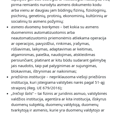
pirma remiantis nurodytu asmens dokumento kodu
arba vienu ar daugiau jam būdingų fizinių, fiziologinių,
psichinių, genetinių, protinių, ekonominių, kultūrinių ar
socialinių to asmens požymių;
asmens duomenų tvarkymas
– bet kokia su asmens
duomenimis automatizuotomis arba
neautomatizuotomis priemonėmis atliekama operacija
ar operacijos, pavyzdžiui, rinkimas, įrašymas,
rūšiavimas, laikymas, adaptavimas ar keitimas,
atgaminimas, paieška, naudojimas, atskleidimas
persiunčiant, platinant ar kitu būdu sudarant galimybę
jais naudotis, taip pat palyginimas ar sujungimas,
blokavimas, ištrynimas ar naikinimas;
priežiūros institucija
– nepriklausoma viešoji priežiūros
institucija, kuri įsteigiama valstybės narės pagal 51-ąjį
straipsnį (Reg. UE 679/2016);
„
trečioji šalis
“ – tai fizinis ar juridinis asmuo, valstybinės
valdžios institucija, agentūra ar kita institucija, išskyrus
duomenų subjektą, duomenų valdytoją, duomenų
tvarkytoją ir asmenis, kurie yra duomenų valdytojo ar