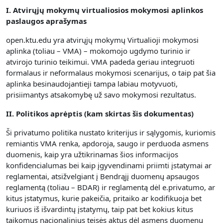
I. Atvirųjų mokymų virtualiosios mokymosi aplinkos
paslaugos aprašymas
open.ktu.edu yra atvirųjų mokymų Virtualioji mokymosi
aplinka (toliau – VMA) – mokomojo ugdymo turinio ir
atvirojo turinio teikimui.
VMA padeda geriau integruoti
formalaus ir neformalaus mokymosi scenarijus, o taip pat šia
aplinka besinaudojantieji tampa labiau motyvuoti,
prisiimantys atsakomybę už savo mokymosi rezultatus.
II. Politikos aprėptis (kam skirtas šis dokumentas)
Ši privatumo politika nustato kriterijus ir sąlygomis, kuriomis
remiantis VMA renka, apdoroja, saugo ir perduoda asmens
duomenis, kaip yra užtikrinamas šios informacijos
konfidencialumas bei kaip įgyvendinami priimti įstatymai ar
reglamentai, atsižvelgiant į Bendrąjį duomenų apsaugos
reglamentą (toliau – BDAR) ir reglamentą dėl e.privatumo, ar
kitus įstatymus, kurie pakeičia, pritaiko ar kodifikuoja bet
kuriuos iš išvardintų įstatymų, taip pat bet kokius kitus
taikomus nacionalinius teisės aktus dėl asmens duomenų