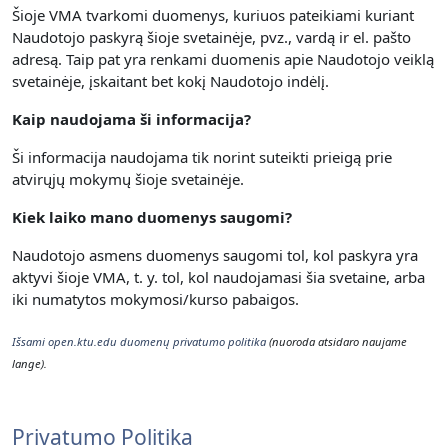
Šioje VMA tvarkomi duomenys, kuriuos pateikiami kuriant
Naudotojo paskyrą šioje svetainėje, pvz., vardą ir el. pašto
adresą. Taip pat yra renkami duomenis apie Naudotojo veiklą
svetainėje, įskaitant bet kokį Naudotojo indėlį.
Kaip naudojama ši informacija?
Ši informacija naudojama tik norint suteikti prieigą prie
atvirųjų mokymų šioje svetainėje.
Kiek laiko mano duomenys saugomi?
Naudotojo asmens duomenys saugomi tol, kol paskyra yra
aktyvi šioje VMA, t. y. t
ol, kol naudojamasi šia svetaine, arba
iki numatytos mokymosi/kurso pabaigos.
Išsami open.ktu.edu duomenų privatumo politika
(nuoroda atsidaro naujame
lange).
Privatumo Politika