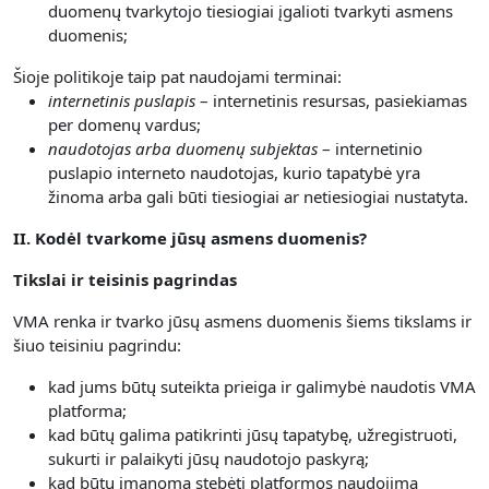
duomenų tvarkytojo tiesiogiai įgalioti tvarkyti asmens
duomenis;
Šioje politikoje taip pat naudojami terminai:
internetinis puslapis
– internetinis resursas, pasiekiamas
per domenų vardus;
naudotojas arba duomenų subjektas
– internetinio
puslapio interneto naudotojas, kurio tapatybė yra
žinoma arba gali būti tiesiogiai ar netiesiogiai nustatyta.
II. Kodėl tvarkome jūsų asmens duomenis?
Tikslai ir teisinis pagrindas
VMA renka ir tvarko jūsų asmens duomenis šiems tikslams ir
šiuo teisiniu pagrindu:
kad jums būtų suteikta prieiga ir galimybė naudotis VMA
platforma;
kad būtų galima patikrinti jūsų tapatybę, užregistruoti,
sukurti ir palaikyti jūsų naudotojo paskyrą;
kad būtų įmanoma stebėti platformos naudojimą