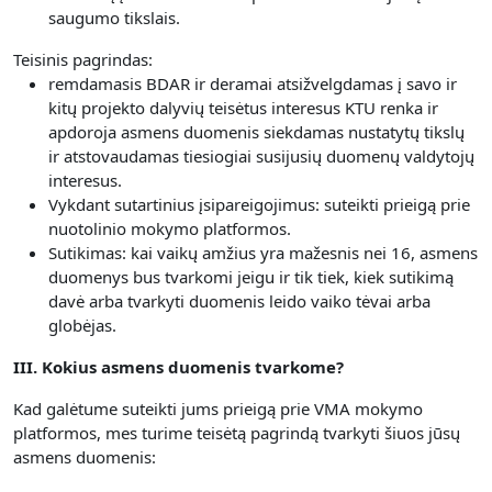
saugumo tikslais.
Teisinis pagrindas:
remdamasis BDAR ir deramai atsižvelgdamas į savo ir
kitų projekto dalyvių teisėtus interesus KTU renka ir
apdoroja asmens duomenis siekdamas nustatytų tikslų
ir atstovaudamas tiesiogiai susijusių duomenų valdytojų
interesus.
Vykdant sutartinius įsipareigojimus: suteikti prieigą prie
nuotolinio mokymo platformos.
Sutikimas: kai vaikų amžius yra mažesnis nei 16, asmens
duomenys bus tvarkomi jeigu ir tik tiek, kiek sutikimą
davė arba tvarkyti duomenis leido vaiko tėvai arba
globėjas.
III. Kokius asmens duomenis tvarkome?
Kad galėtume suteikti jums prieigą prie VMA mokymo
platformos, mes turime teisėtą pagrindą tvarkyti šiuos jūsų
asmens duomenis: