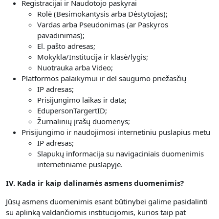
Registracijai ir Naudotojo paskyrai
Rolė (Besimokantysis arba Dėstytojas);
Vardas arba Pseudonimas (ar Paskyros
pavadinimas);
El. pašto adresas;
Mokykla/Institucija ir klasė/lygis;
Nuotrauka arba Video;
Platformos palaikymui ir dėl saugumo priežasčių
IP adresas;
Prisijungimo laikas ir data;
EdupersonTargertID;
Žurnalinių įrašų duomenys;
Prisijungimo ir naudojimosi internetiniu puslapius metu
IP adresas;
Slapukų informacija su navigaciniais duomenimis
internetiniame puslapyje.
IV. Kada ir kaip dalinamės asmens duomenimis?
Jūsų asmens duomenimis esant būtinybei galime pasidalinti
su aplinką valdančiomis institucijomis, kurios taip pat