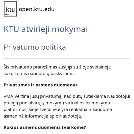
Pereiti į pagrindinį turinį
open.ktu.edu
KTU atvirieji mokymai
Privatumo politika
Šis privatumo pranešimas susijęs su šioje svetainėje
sukurtomis naudotojų paskyromis.
Privatumas ir asmens duomenys
VMA vertina jūsų privatumą.
Kad būtų suteikiama Naudotojui
prieigą prie atvirųjų mokymų virtualiosios mokymo
platformos, šioje svetainėje yra renkama
ir saugoma
asmeninė informaciją apie Naudotoją.
Kokius asmens duomenis tvarkome?