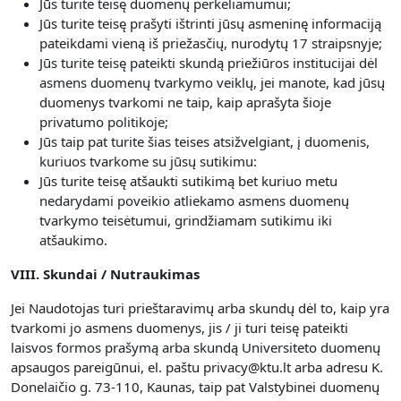
Jūs turite teisę duomenų perkeliamumui;
Jūs turite teisę prašyti ištrinti jūsų asmeninę informaciją
pateikdami vieną iš priežasčių, nurodytų 17 straipsnyje;
Jūs turite teisę pateikti skundą priežiūros institucijai dėl
asmens duomenų tvarkymo veiklų, jei manote, kad jūsų
duomenys tvarkomi ne taip, kaip aprašyta šioje
privatumo politikoje;
Jūs taip pat turite šias teises atsižvelgiant, į duomenis,
kuriuos tvarkome su jūsų sutikimu:
Jūs turite teisę atšaukti sutikimą bet kuriuo metu
nedarydami poveikio atliekamo asmens duomenų
tvarkymo teisėtumui, grindžiamam sutikimu iki
atšaukimo.
VIII. Skundai / Nutraukimas
Jei Naudotojas turi prieštaravimų arba skundų dėl to, kaip yra
tvarkomi jo asmens duomenys, jis / ji turi teisę pateikti
laisvos formos prašymą arba skundą Universiteto duomenų
apsaugos pareigūnui, el. paštu privacy@ktu.lt arba adresu K.
Donelaičio g. 73-110, Kaunas, taip pat Valstybinei duomenų