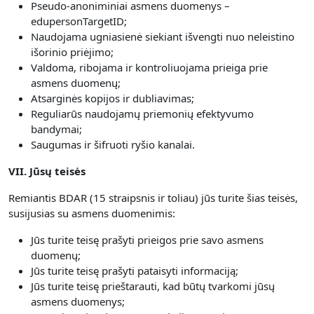
Pseudo-anoniminiai asmens duomenys –
edupersonTargetID;
Naudojama ugniasienė siekiant išvengti nuo neleistino
išorinio priėjimo;
Valdoma, ribojama ir kontroliuojama prieiga prie
asmens duomenų;
Atsarginės kopijos ir dubliavimas;
Reguliarūs naudojamų priemonių efektyvumo
bandymai;
Saugumas ir šifruoti ryšio kanalai.
VII. Jūsų teisės
Remiantis BDAR (15 straipsnis ir toliau) jūs turite šias teisės,
susijusias su asmens duomenimis:
Jūs turite teisę prašyti prieigos prie savo asmens
duomenų;
Jūs turite teisę prašyti pataisyti informaciją;
Jūs turite teisę prieštarauti, kad būtų tvarkomi jūsų
asmens duomenys;