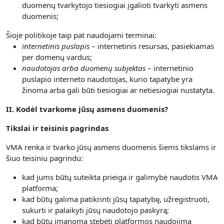
duomenų tvarkytojo tiesiogiai įgalioti tvarkyti asmens
duomenis;
Šioje politikoje taip pat naudojami terminai:
internetinis puslapis
– internetinis resursas, pasiekiamas
per domenų vardus;
naudotojas arba duomenų subjektas
– internetinio
puslapio interneto naudotojas, kurio tapatybė yra
žinoma arba gali būti tiesiogiai ar netiesiogiai nustatyta.
II. Kodėl tvarkome jūsų asmens duomenis?
Tikslai ir teisinis pagrindas
VMA renka ir tvarko jūsų asmens duomenis šiems tikslams ir
šiuo teisiniu pagrindu:
kad jums būtų suteikta prieiga ir galimybė naudotis VMA
platforma;
kad būtų galima patikrinti jūsų tapatybę, užregistruoti,
sukurti ir palaikyti jūsų naudotojo paskyrą;
kad būtų įmanoma stebėti platformos naudojimą