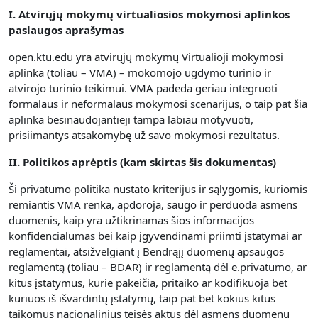
I. Atvirųjų mokymų virtualiosios mokymosi aplinkos
paslaugos aprašymas
open.ktu.edu yra atvirųjų mokymų Virtualioji mokymosi
aplinka (toliau – VMA) – mokomojo ugdymo turinio ir
atvirojo turinio teikimui.
VMA padeda geriau integruoti
formalaus ir neformalaus mokymosi scenarijus, o taip pat šia
aplinka besinaudojantieji tampa labiau motyvuoti,
prisiimantys atsakomybę už savo mokymosi rezultatus.
II. Politikos aprėptis (kam skirtas šis dokumentas)
Ši privatumo politika nustato kriterijus ir sąlygomis, kuriomis
remiantis VMA renka, apdoroja, saugo ir perduoda asmens
duomenis, kaip yra užtikrinamas šios informacijos
konfidencialumas bei kaip įgyvendinami priimti įstatymai ar
reglamentai, atsižvelgiant į Bendrąjį duomenų apsaugos
reglamentą (toliau – BDAR) ir reglamentą dėl e.privatumo, ar
kitus įstatymus, kurie pakeičia, pritaiko ar kodifikuoja bet
kuriuos iš išvardintų įstatymų, taip pat bet kokius kitus
taikomus nacionalinius teisės aktus dėl asmens duomenų