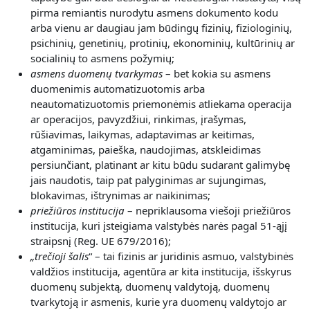
pirma remiantis nurodytu asmens dokumento kodu
arba vienu ar daugiau jam būdingų fizinių, fiziologinių,
psichinių, genetinių, protinių, ekonominių, kultūrinių ar
socialinių to asmens požymių;
asmens duomenų tvarkymas
– bet kokia su asmens
duomenimis automatizuotomis arba
neautomatizuotomis priemonėmis atliekama operacija
ar operacijos, pavyzdžiui, rinkimas, įrašymas,
rūšiavimas, laikymas, adaptavimas ar keitimas,
atgaminimas, paieška, naudojimas, atskleidimas
persiunčiant, platinant ar kitu būdu sudarant galimybę
jais naudotis, taip pat palyginimas ar sujungimas,
blokavimas, ištrynimas ar naikinimas;
priežiūros institucija
– nepriklausoma viešoji priežiūros
institucija, kuri įsteigiama valstybės narės pagal 51-ąjį
straipsnį (Reg. UE 679/2016);
„
trečioji šalis
“ – tai fizinis ar juridinis asmuo, valstybinės
valdžios institucija, agentūra ar kita institucija, išskyrus
duomenų subjektą, duomenų valdytoją, duomenų
tvarkytoją ir asmenis, kurie yra duomenų valdytojo ar