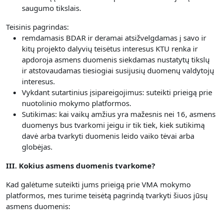
saugumo tikslais.
Teisinis pagrindas:
remdamasis BDAR ir deramai atsižvelgdamas į savo ir
kitų projekto dalyvių teisėtus interesus KTU renka ir
apdoroja asmens duomenis siekdamas nustatytų tikslų
ir atstovaudamas tiesiogiai susijusių duomenų valdytojų
interesus.
Vykdant sutartinius įsipareigojimus: suteikti prieigą prie
nuotolinio mokymo platformos.
Sutikimas: kai vaikų amžius yra mažesnis nei 16, asmens
duomenys bus tvarkomi jeigu ir tik tiek, kiek sutikimą
davė arba tvarkyti duomenis leido vaiko tėvai arba
globėjas.
III. Kokius asmens duomenis tvarkome?
Kad galėtume suteikti jums prieigą prie VMA mokymo
platformos, mes turime teisėtą pagrindą tvarkyti šiuos jūsų
asmens duomenis: