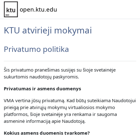
Pereiti į pagrindinį turinį
open.ktu.edu
KTU atvirieji mokymai
Privatumo politika
Šis privatumo pranešimas susijęs su šioje svetainėje
sukurtomis naudotojų paskyromis.
Privatumas ir asmens duomenys
VMA vertina jūsų privatumą.
Kad būtų suteikiama Naudotojui
prieigą prie atvirųjų mokymų virtualiosios mokymo
platformos, šioje svetainėje yra renkama
ir saugoma
asmeninė informaciją apie Naudotoją.
Kokius asmens duomenis tvarkome?