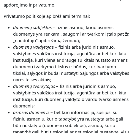
apdorojimo ir privatumo.
Privatumo politikoje apibrėžiami terminai:
duomenų subjektas
– fizinis asmuo, kurio asmens
duomenys yra renkami, saugomi ar tvarkomi (taip pat žr.
„naudotojo“ apibrėžimą žemiau);
duomenų valdytoja
s – fizinis arba juridinis asmuo,
valstybinės valdžios institucija, agentūra ar bet kuri kita
institucija, kuri viena ar drauge su kitais nustato asmens
duomenų tvarkymo tikslus ir būdus, kur tvarkymo
tikslai, sąlygos ir būdai nustatyti Sąjungos arba valstybės
narės teisės aktais;
duomenų tvarkytojas
– fizinis arba juridinis asmuo,
valstybinės valdžios institucija, agentūra ar bet kuri kita
institucija, kuri duomenų valdytojo vardu tvarko asmens
duomenis;
asmens duomenys
– bet kuri informacija, susijusi su
fiziniu asmeniu, kurio tapatybė yra nustatyta arba gali
būti nustatyta (duomenų subjektas); asmuo, kurio
tapatybė gali būti tiesiogiai ar netiesiogiai nustatyta, visų