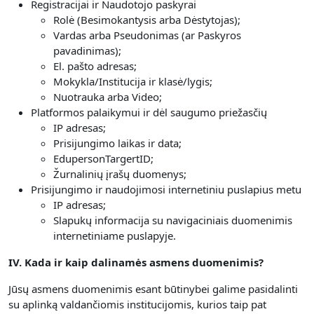
Registracijai ir Naudotojo paskyrai
Rolė (Besimokantysis arba Dėstytojas);
Vardas arba Pseudonimas (ar Paskyros
pavadinimas);
El. pašto adresas;
Mokykla/Institucija ir klasė/lygis;
Nuotrauka arba Video;
Platformos palaikymui ir dėl saugumo priežasčių
IP adresas;
Prisijungimo laikas ir data;
EdupersonTargertID;
Žurnalinių įrašų duomenys;
Prisijungimo ir naudojimosi internetiniu puslapius metu
IP adresas;
Slapukų informacija su navigaciniais duomenimis
internetiniame puslapyje.
IV. Kada ir kaip dalinamės asmens duomenimis?
Jūsų asmens duomenimis esant būtinybei galime pasidalinti
su aplinką valdančiomis institucijomis, kurios taip pat