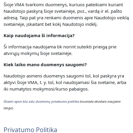
Šioje VMA tvarkomi duomenys, kuriuos pateikiami kuriant
Naudotojo paskyrą šioje svetainėje, pvz., vardą ir el. pašto
adresą. Taip pat yra renkami duomenis apie Naudotojo veiklą
svetainėje, įskaitant bet kokį Naudotojo indėlį.
Kaip naudojama ši informacija?
Ši informacija naudojama tik norint suteikti prieigą prie
atvirųjų mokymų šioje svetainėje.
Kiek laiko mano duomenys saugomi?
Naudotojo asmens duomenys saugomi tol, kol paskyra yra
aktyvi šioje VMA, t. y. t
ol, kol naudojamasi šia svetaine, arba
iki numatytos mokymosi/kurso pabaigos.
Išsami open.ktu.edu duomenų privatumo politika
(nuoroda atsidaro naujame
lange).
Privatumo Politika