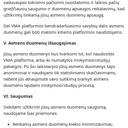
vadovaujasi tokiomis pačiomis nuostatomis ir laikosi pačių
griežčiausių saugumo ir duomenų apsaugos reikalavimų, kad
užtikrintų tinkamą jūsų asmens duomenų apsaugą.
Dėl VMA platformos bendradarbiavimo savybių dalis asmens
duomenų gali būti matomi kitiems platformos naudotojams.
V. Asmens duomenų išsaugojimas
Jūsų asmens duomenys bus tvarkomi tol, kol naudositės
VMA platforma, arba iki numatytos mokymosi/studijų
pabaigos. Po šio laikotarpio jūsų asmens duomenys taps
anoniminiai ir naudojami tik statistiniams skaičiavimams,
nebent jūs atnaujinsite savo sutikimą tvarkyti asmens
duomenis tęsdami mokymosi/studijų procesą.
VI. Saugumas
Siekdami užtikrinti jūsų asmens duomenų saugumą,
naudojame šias priemones:
Renkamų asmens duomenų kiekio minimizavimas;