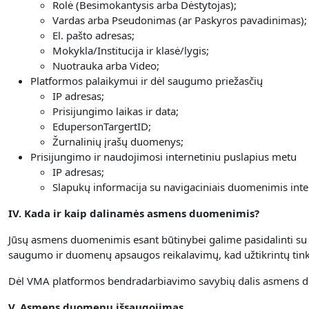
Rolė (Besimokantysis arba Dėstytojas);
Vardas arba Pseudonimas (ar Paskyros pavadinimas);
El. pašto adresas;
Mokykla/Institucija ir klasė/lygis;
Nuotrauka arba Video;
Platformos palaikymui ir dėl saugumo priežasčių
IP adresas;
Prisijungimo laikas ir data;
EdupersonTargertID;
Žurnalinių įrašų duomenys;
Prisijungimo ir naudojimosi internetiniu puslapius metu
IP adresas;
Slapukų informacija su navigaciniais duomenimis inte
IV. Kada ir kaip dalinamės asmens duomenimis?
Jūsų asmens duomenimis esant būtinybei galime pasidalinti su ap
saugumo ir duomenų apsaugos reikalavimų, kad užtikrintų t
Dėl VMA platformos bendradarbiavimo savybių dalis asmens d
V. Asmens duomenų išsaugojimas