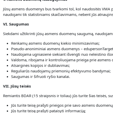
Jūsų asmens duomenys bus tvarkomi tol, kol naudositės VMA pl
naudojami tik statistiniams skaičiavimams, nebent jūs atnauji
VI. Saugumas
Siekdami užtikrinti jūsų asmens duomenų saugumą, naudojame
Renkamų asmens duomenų kiekio minimizavimas;
Pseudo-anoniminiai asmens duomenys – edupersonTarget
Naudojama ugniasienė siekiant išvengti nuo neleistino išor
Valdoma, ribojama ir kontroliuojama prieiga prie asmens
Atsarginės kopijos ir dubliavimas;
Reguliarūs naudojamų priemonių efektyvumo bandymai;
Saugumas ir šifruoti ryšio kanalai.
VII. Jūsų teisės
Remiantis BDAR (15 straipsnis ir toliau) jūs turite šias teisės,
Jūs turite teisę prašyti prieigos prie savo asmens duomenų
Jūs turite teisę prašyti pataisyti informaciją;