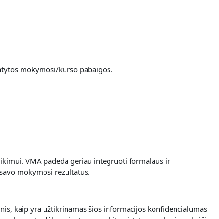
umatytos mokymosi/kurso pabaigos.
eikimui.
VMA padeda geriau integruoti formalaus ir
 savo mokymosi rezultatus.
nis, kaip yra užtikrinamas šios informacijos konfidencialumas