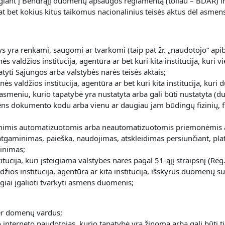
lgiant į Bendrąjį duomenų apsaugos reglamentą (toliau – BDAR) ir 
p pat bet kokius kitus taikomus nacionalinius teisės aktus dėl as
 yra renkami, saugomi ar tvarkomi (taip pat žr. „naudotojo“ api
inės valdžios institucija, agentūra ar bet kuri kita institucija, k
atyti Sąjungos arba valstybės narės teisės aktais;
binės valdžios institucija, agentūra ar bet kuri kita institucija, 
u asmeniu, kurio tapatybė yra nustatyta arba gali būti nustatyta (
ns dokumento kodu arba vienu ar daugiau jam būdingų fizinių, fiz
mis automatizuotomis arba neautomatizuotomis priemonėmis atli
tgaminimas, paieška, naudojimas, atskleidimas persiunčiant, plat
kinimas;
itucija, kuri įsteigiama valstybės narės pagal 51-ąjį straipsnį (Re
 valdžios institucija, agentūra ar kita institucija, išskyrus duome
iai įgalioti tvarkyti asmens duomenis;
per domenų vardus;
o interneto naudotojas, kurio tapatybė yra žinoma arba gali būti tie