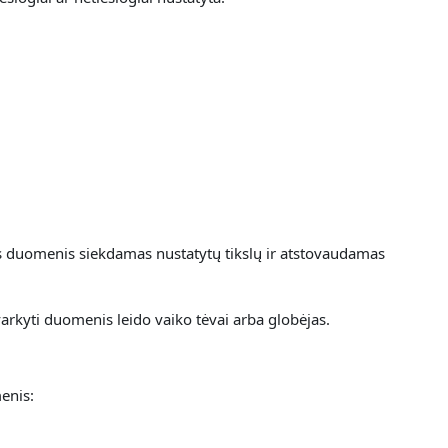
ns duomenis siekdamas nustatytų tikslų ir atstovaudamas
arkyti duomenis leido vaiko tėvai arba globėjas.
enis: