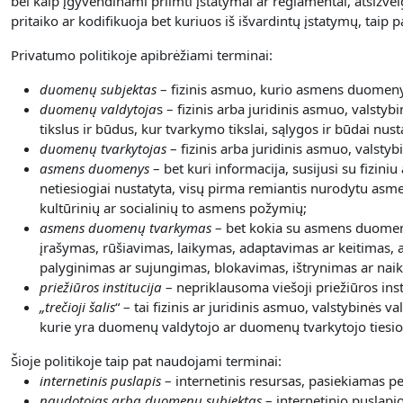
bei kaip įgyvendinami priimti įstatymai ar reglamentai, atsižve
pritaiko ar kodifikuoja bet kuriuos iš išvardintų įstatymų, tai
Privatumo politikoje apibrėžiami terminai:
duomenų subjektas
– fizinis asmuo, kurio asmens duomenys
duomenų valdytoja
s – fizinis arba juridinis asmuo, valstyb
tikslus ir būdus, kur tvarkymo tikslai, sąlygos ir būdai nust
duomenų tvarkytojas
– fizinis arba juridinis asmuo, valsty
asmens duomenys
– bet kuri informacija, susijusi su fizini
netiesiogiai nustatyta, visų pirma remiantis nurodytu asme
kultūrinių ar socialinių to asmens požymių;
asmens duomenų tvarkymas
– bet kokia su asmens duomeni
įrašymas, rūšiavimas, laikymas, adaptavimas ar keitimas, a
palyginimas ar sujungimas, blokavimas, ištrynimas ar nai
priežiūros institucija
– nepriklausoma viešoji priežiūros inst
„
trečioji šalis
“ – tai fizinis ar juridinis asmuo, valstybinės
kurie yra duomenų valdytojo ar duomenų tvarkytojo tiesiog
Šioje politikoje taip pat naudojami terminai:
internetinis puslapis
– internetinis resursas, pasiekiamas 
naudotojas arba duomenų subjektas
– internetinio puslapi