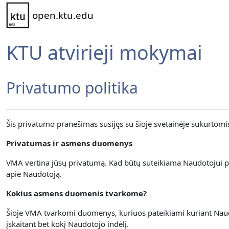
Pereiti į pagrindinį turinį
open.ktu.edu
KTU atvirieji mokymai
Privatumo politika
Šis privatumo pranešimas susijęs su šioje svetainėje sukurtom
Privatumas ir asmens duomenys
VMA vertina jūsų privatumą.
Kad būtų suteikiama Naudotojui p
apie Naudotoją.
Kokius asmens duomenis tvarkome?
Šioje VMA tvarkomi duomenys, kuriuos pateikiami kuriant Naudot
įskaitant bet kokį Naudotojo indėlį.