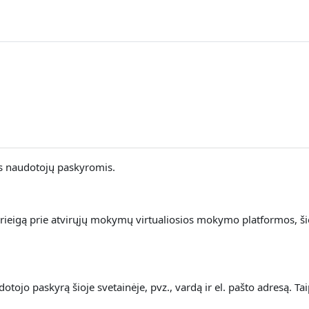
is naudotojų paskyromis.
rieigą prie atvirųjų mokymų virtualiosios mokymo platformos, š
ojo paskyrą šioje svetainėje, pvz., vardą ir el. pašto adresą. Ta