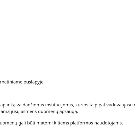
rnetiniame puslapyje.
linką valdančiomis institucijomis, kurios taip pat vadovaujasi t
inkamą jūsų asmens duomenų apsaugą.
uomenų gali būti matomi kitiems platformos naudotojams.