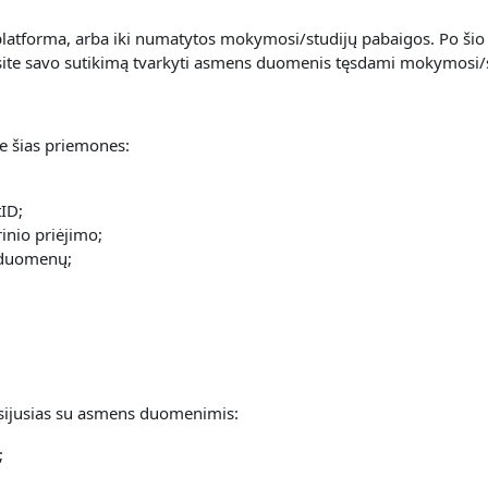
atforma, arba iki numatytos mokymosi/studijų pabaigos. Po šio 
nsite savo sutikimą tvarkyti asmens duomenis tęsdami mokymosi/
 šias priemones:
ID;
inio priėjimo;
 duomenų;
 susijusias su asmens duomenimis:
;