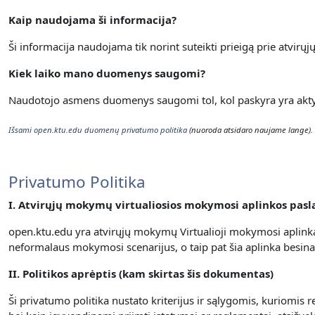
Kaip naudojama ši informacija?
Ši informacija naudojama tik norint suteikti prieigą prie atvirų
Kiek laiko mano duomenys saugomi?
Naudotojo asmens duomenys saugomi tol, kol paskyra yra aktyvi
Išsami open.ktu.edu duomenų privatumo politika
(nuoroda atsidaro naujame lange).
Privatumo Politika
I. Atvirųjų mokymų virtualiosios mokymosi aplinkos pas
open.ktu.edu yra atvirųjų mokymų Virtualioji mokymosi aplinka
neformalaus mokymosi scenarijus, o taip pat šia aplinka besin
II. Politikos aprėptis (kam skirtas šis dokumentas)
Ši privatumo politika nustato kriterijus ir sąlygomis, kuriomi