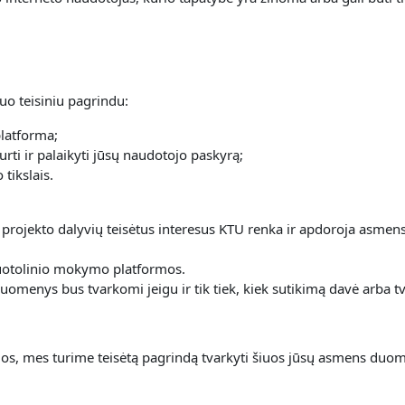
uo teisiniu pagrindu:
platforma;
urti ir palaikyti jūsų naudotojo paskyrą;
tikslais.
 projekto dalyvių teisėtus interesus KTU renka ir apdoroja asme
 nuotolinio mokymo platformos.
omenys bus tvarkomi jeigu ir tik tiek, kiek sutikimą davė arba tv
s, mes turime teisėtą pagrindą tvarkyti šiuos jūsų asmens duom