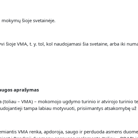
jų mokymų šioje svetainėje.
 šioje VMA, t. y. t
ol, kol naudojamasi šia svetaine, arba iki n
laugos aprašymas
 (toliau – VMA) – mokomojo ugdymo turinio ir atvirojo turinio t
audojantieji tampa labiau motyvuoti, prisiimantys atsakomybę už
s remiantis VMA renka, apdoroja, saugo ir perduoda asmens duome