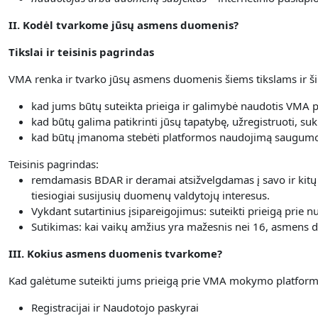
II. Kodėl tvarkome jūsų asmens duomenis?
Tikslai ir teisinis pagrindas
VMA renka ir tvarko jūsų asmens duomenis šiems tikslams ir ši
kad jums būtų suteikta prieiga ir galimybė naudotis VMA 
kad būtų galima patikrinti jūsų tapatybę, užregistruoti, suk
kad būtų įmanoma stebėti platformos naudojimą saugumo 
Teisinis pagrindas:
remdamasis BDAR ir deramai atsižvelgdamas į savo ir kitų
tiesiogiai susijusių duomenų valdytojų interesus.
Vykdant sutartinius įsipareigojimus: suteikti prieigą prie
Sutikimas: kai vaikų amžius yra mažesnis nei 16, asmens du
III. Kokius asmens duomenis tvarkome?
Kad galėtume suteikti jums prieigą prie VMA mokymo platformo
Registracijai ir Naudotojo paskyrai