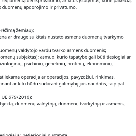
reglamentą dėl e.privatumo, ar kitus įstatymus, kurie pakeičia,
mens duomenų apdorojimo ir privatumo.
brėžimą žemiau);
uri viena ar drauge su kitais nustato asmens duomenų tvarkymo
kuri duomenų valdytojo vardu tvarko asmens duomenis;
duomenų subjektas); asmuo, kurio tapatybė gali būti tiesiogiai ar
iologinių, psichinių, genetinių, protinių, ekonominių,
ekama operacija ar operacijos, pavyzdžiui, rinkimas,
inant ar kitu būdu sudarant galimybę jais naudotis, taip pat
g. UE 679/2016);
nų subjektą, duomenų valdytoją, duomenų tvarkytoją ir asmenis,
siogiai ar netiesiogiai nustatyta.