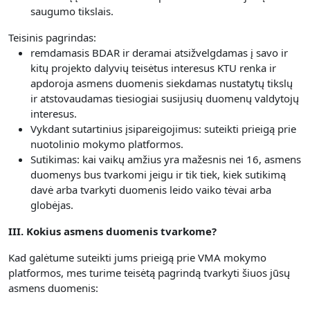
saugumo tikslais.
Teisinis pagrindas:
remdamasis BDAR ir deramai atsižvelgdamas į savo ir
kitų projekto dalyvių teisėtus interesus KTU renka ir
apdoroja asmens duomenis siekdamas nustatytų tikslų
ir atstovaudamas tiesiogiai susijusių duomenų valdytojų
interesus.
Vykdant sutartinius įsipareigojimus: suteikti prieigą prie
nuotolinio mokymo platformos.
Sutikimas: kai vaikų amžius yra mažesnis nei 16, asmens
duomenys bus tvarkomi jeigu ir tik tiek, kiek sutikimą
davė arba tvarkyti duomenis leido vaiko tėvai arba
globėjas.
III. Kokius asmens duomenis tvarkome?
Kad galėtume suteikti jums prieigą prie VMA mokymo
platformos, mes turime teisėtą pagrindą tvarkyti šiuos jūsų
asmens duomenis: