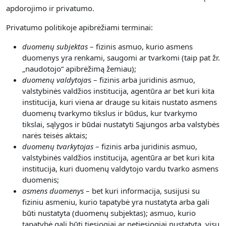
apdorojimo ir privatumo.
Privatumo politikoje apibrėžiami terminai:
duomenų subjektas
– fizinis asmuo, kurio asmens
duomenys yra renkami, saugomi ar tvarkomi (taip pat žr.
„naudotojo“ apibrėžimą žemiau);
duomenų valdytoja
s – fizinis arba juridinis asmuo,
valstybinės valdžios institucija, agentūra ar bet kuri kita
institucija, kuri viena ar drauge su kitais nustato asmens
duomenų tvarkymo tikslus ir būdus, kur tvarkymo
tikslai, sąlygos ir būdai nustatyti Sąjungos arba valstybės
narės teisės aktais;
duomenų tvarkytojas
– fizinis arba juridinis asmuo,
valstybinės valdžios institucija, agentūra ar bet kuri kita
institucija, kuri duomenų valdytojo vardu tvarko asmens
duomenis;
asmens duomenys
– bet kuri informacija, susijusi su
fiziniu asmeniu, kurio tapatybė yra nustatyta arba gali
būti nustatyta (duomenų subjektas); asmuo, kurio
tapatybė gali būti tiesiogiai ar netiesiogiai nustatyta, visų