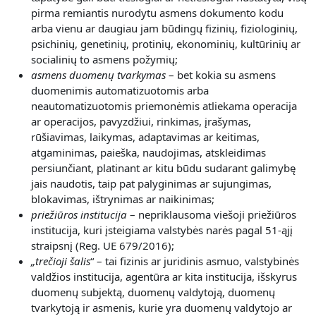
pirma remiantis nurodytu asmens dokumento kodu
arba vienu ar daugiau jam būdingų fizinių, fiziologinių,
psichinių, genetinių, protinių, ekonominių, kultūrinių ar
socialinių to asmens požymių;
asmens duomenų tvarkymas
– bet kokia su asmens
duomenimis automatizuotomis arba
neautomatizuotomis priemonėmis atliekama operacija
ar operacijos, pavyzdžiui, rinkimas, įrašymas,
rūšiavimas, laikymas, adaptavimas ar keitimas,
atgaminimas, paieška, naudojimas, atskleidimas
persiunčiant, platinant ar kitu būdu sudarant galimybę
jais naudotis, taip pat palyginimas ar sujungimas,
blokavimas, ištrynimas ar naikinimas;
priežiūros institucija
– nepriklausoma viešoji priežiūros
institucija, kuri įsteigiama valstybės narės pagal 51-ąjį
straipsnį (Reg. UE 679/2016);
„
trečioji šalis
“ – tai fizinis ar juridinis asmuo, valstybinės
valdžios institucija, agentūra ar kita institucija, išskyrus
duomenų subjektą, duomenų valdytoją, duomenų
tvarkytoją ir asmenis, kurie yra duomenų valdytojo ar