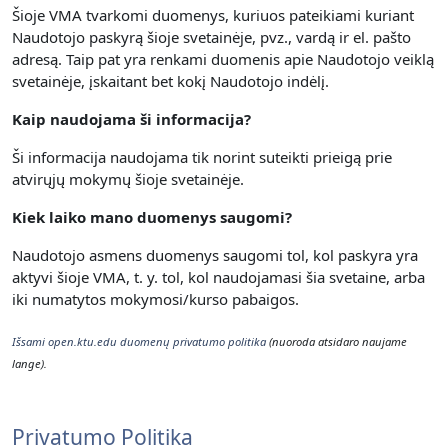
Šioje VMA tvarkomi duomenys, kuriuos pateikiami kuriant
Naudotojo paskyrą šioje svetainėje, pvz., vardą ir el. pašto
adresą. Taip pat yra renkami duomenis apie Naudotojo veiklą
svetainėje, įskaitant bet kokį Naudotojo indėlį.
Kaip naudojama ši informacija?
Ši informacija naudojama tik norint suteikti prieigą prie
atvirųjų mokymų šioje svetainėje.
Kiek laiko mano duomenys saugomi?
Naudotojo asmens duomenys saugomi tol, kol paskyra yra
aktyvi šioje VMA, t. y. t
ol, kol naudojamasi šia svetaine, arba
iki numatytos mokymosi/kurso pabaigos.
Išsami open.ktu.edu duomenų privatumo politika
(nuoroda atsidaro naujame
lange).
Privatumo Politika