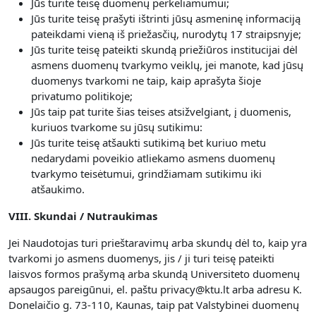
Jūs turite teisę duomenų perkeliamumui;
Jūs turite teisę prašyti ištrinti jūsų asmeninę informaciją
pateikdami vieną iš priežasčių, nurodytų 17 straipsnyje;
Jūs turite teisę pateikti skundą priežiūros institucijai dėl
asmens duomenų tvarkymo veiklų, jei manote, kad jūsų
duomenys tvarkomi ne taip, kaip aprašyta šioje
privatumo politikoje;
Jūs taip pat turite šias teises atsižvelgiant, į duomenis,
kuriuos tvarkome su jūsų sutikimu:
Jūs turite teisę atšaukti sutikimą bet kuriuo metu
nedarydami poveikio atliekamo asmens duomenų
tvarkymo teisėtumui, grindžiamam sutikimu iki
atšaukimo.
VIII. Skundai / Nutraukimas
Jei Naudotojas turi prieštaravimų arba skundų dėl to, kaip yra
tvarkomi jo asmens duomenys, jis / ji turi teisę pateikti
laisvos formos prašymą arba skundą Universiteto duomenų
apsaugos pareigūnui, el. paštu privacy@ktu.lt arba adresu K.
Donelaičio g. 73-110, Kaunas, taip pat Valstybinei duomenų