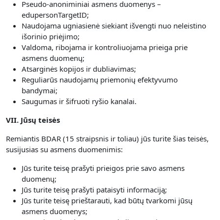
Pseudo-anoniminiai asmens duomenys –
edupersonTargetID;
Naudojama ugniasienė siekiant išvengti nuo neleistino
išorinio priėjimo;
Valdoma, ribojama ir kontroliuojama prieiga prie
asmens duomenų;
Atsarginės kopijos ir dubliavimas;
Reguliarūs naudojamų priemonių efektyvumo
bandymai;
Saugumas ir šifruoti ryšio kanalai.
VII. Jūsų teisės
Remiantis BDAR (15 straipsnis ir toliau) jūs turite šias teisės,
susijusias su asmens duomenimis:
Jūs turite teisę prašyti prieigos prie savo asmens
duomenų;
Jūs turite teisę prašyti pataisyti informaciją;
Jūs turite teisę prieštarauti, kad būtų tvarkomi jūsų
asmens duomenys;