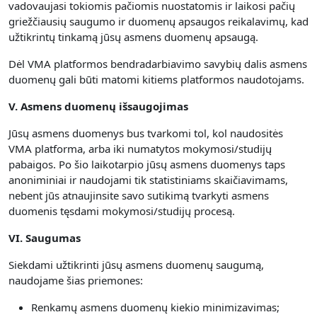
vadovaujasi tokiomis pačiomis nuostatomis ir laikosi pačių
griežčiausių saugumo ir duomenų apsaugos reikalavimų, kad
užtikrintų tinkamą jūsų asmens duomenų apsaugą.
Dėl VMA platformos bendradarbiavimo savybių dalis asmens
duomenų gali būti matomi kitiems platformos naudotojams.
V. Asmens duomenų išsaugojimas
Jūsų asmens duomenys bus tvarkomi tol, kol naudositės
VMA platforma, arba iki numatytos mokymosi/studijų
pabaigos. Po šio laikotarpio jūsų asmens duomenys taps
anoniminiai ir naudojami tik statistiniams skaičiavimams,
nebent jūs atnaujinsite savo sutikimą tvarkyti asmens
duomenis tęsdami mokymosi/studijų procesą.
VI. Saugumas
Siekdami užtikrinti jūsų asmens duomenų saugumą,
naudojame šias priemones:
Renkamų asmens duomenų kiekio minimizavimas;