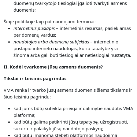
duomenų tvarkytojo tiesiogiai įgalioti tvarkyti asmens
duomenis;
Šioje politikoje taip pat naudojami terminai:
internetinis puslapis
– internetinis resursas, pasiekiamas
per domenų vardus;
naudotojas arba duomenų subjektas
– internetinio
puslapio interneto naudotojas, kurio tapatybė yra
žinoma arba gali būti tiesiogiai ar netiesiogiai nustatyta.
II. Kodėl tvarkome jūsų asmens duomenis?
Tikslai ir teisinis pagrindas
VMA renka ir tvarko jūsų asmens duomenis šiems tikslams ir
šiuo teisiniu pagrindu:
kad jums būtų suteikta prieiga ir galimybė naudotis VMA
platforma;
kad būtų galima patikrinti jūsų tapatybę, užregistruoti,
sukurti ir palaikyti jūsų naudotojo paskyrą;
kad būtų įmanoma stebėti platformos naudojimą