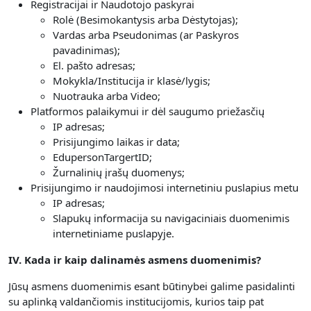
Registracijai ir Naudotojo paskyrai
Rolė (Besimokantysis arba Dėstytojas);
Vardas arba Pseudonimas (ar Paskyros
pavadinimas);
El. pašto adresas;
Mokykla/Institucija ir klasė/lygis;
Nuotrauka arba Video;
Platformos palaikymui ir dėl saugumo priežasčių
IP adresas;
Prisijungimo laikas ir data;
EdupersonTargertID;
Žurnalinių įrašų duomenys;
Prisijungimo ir naudojimosi internetiniu puslapius metu
IP adresas;
Slapukų informacija su navigaciniais duomenimis
internetiniame puslapyje.
IV. Kada ir kaip dalinamės asmens duomenimis?
Jūsų asmens duomenimis esant būtinybei galime pasidalinti
su aplinką valdančiomis institucijomis, kurios taip pat