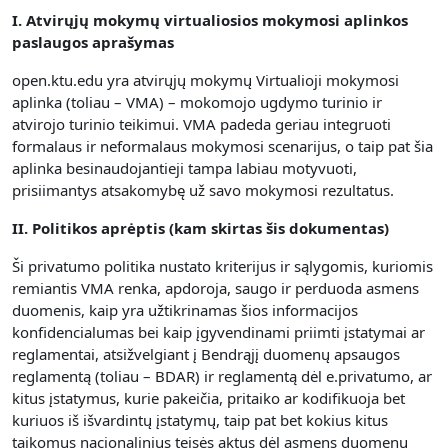
I. Atvirųjų mokymų virtualiosios mokymosi aplinkos
paslaugos aprašymas
open.ktu.edu yra atvirųjų mokymų Virtualioji mokymosi
aplinka (toliau – VMA) – mokomojo ugdymo turinio ir
atvirojo turinio teikimui.
VMA padeda geriau integruoti
formalaus ir neformalaus mokymosi scenarijus, o taip pat šia
aplinka besinaudojantieji tampa labiau motyvuoti,
prisiimantys atsakomybę už savo mokymosi rezultatus.
II. Politikos aprėptis (kam skirtas šis dokumentas)
Ši privatumo politika nustato kriterijus ir sąlygomis, kuriomis
remiantis VMA renka, apdoroja, saugo ir perduoda asmens
duomenis, kaip yra užtikrinamas šios informacijos
konfidencialumas bei kaip įgyvendinami priimti įstatymai ar
reglamentai, atsižvelgiant į Bendrąjį duomenų apsaugos
reglamentą (toliau – BDAR) ir reglamentą dėl e.privatumo, ar
kitus įstatymus, kurie pakeičia, pritaiko ar kodifikuoja bet
kuriuos iš išvardintų įstatymų, taip pat bet kokius kitus
taikomus nacionalinius teisės aktus dėl asmens duomenų