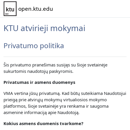
Pereiti į pagrindinį turinį
open.ktu.edu
KTU atvirieji mokymai
Privatumo politika
Šis privatumo pranešimas susijęs su šioje svetainėje
sukurtomis naudotojų paskyromis.
Privatumas ir asmens duomenys
VMA vertina jūsų privatumą.
Kad būtų suteikiama Naudotojui
prieigą prie atvirųjų mokymų virtualiosios mokymo
platformos, šioje svetainėje yra renkama
ir saugoma
asmeninė informaciją apie Naudotoją.
Kokius asmens duomenis tvarkome?