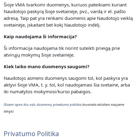
Šioje VMA tvarkomi duomenys, kuriuos pateikiami kuriant
Naudotojo paskyrą šioje svetainėje, pvz., vardą ir el. pašto
adresą. Taip pat yra renkami duomenis apie Naudotojo veiklą
svetainėje, įskaitant bet kokį Naudotojo indėlį.
Kaip naudojama ši informacija?
Ši informacija naudojama tik norint suteikti prieigą prie
atvirųjų mokymų šioje svetainėje.
Kiek laiko mano duomenys saugomi?
Naudotojo asmens duomenys saugomi tol, kol paskyra yra
aktyvi šioje VMA, t. y. t
ol, kol naudojamasi šia svetaine, arba
iki numatytos mokymosi/kurso pabaigos.
Išsami open.ktu.edu duomenų privatumo politika
(nuoroda atsidaro naujame
lange).
Privatumo Politika