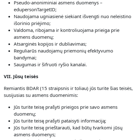
Pseudo-anoniminiai asmens duomenys –
edupersonTargetID;
Naudojama ugniasienė siekiant išvengti nuo neleistino
išorinio priėjimo;
Valdoma, ribojama ir kontroliuojama prieiga prie
asmens duomenų;
Atsarginės kopijos ir dubliavimas;
Reguliarūs naudojamų priemonių efektyvumo
bandymai;
Saugumas ir šifruoti ryšio kanalai.
VII. Jūsų teisės
Remiantis BDAR (15 straipsnis ir toliau) jūs turite šias teisės,
susijusias su asmens duomenimis:
Jūs turite teisę prašyti prieigos prie savo asmens
duomenų;
Jūs turite teisę prašyti pataisyti informaciją;
Jūs turite teisę prieštarauti, kad būtų tvarkomi jūsų
asmens duomenys;