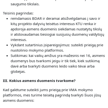
saugumo tikslais.
Teisinis pagrindas:
remdamasis BDAR ir deramai atsižvelgdamas į savo ir
kitų projekto dalyvių teisėtus interesus KTU renka ir
apdoroja asmens duomenis siekdamas nustatytų tikslų
ir atstovaudamas tiesiogiai susijusių duomenų valdytojų
interesus.
Vykdant sutartinius įsipareigojimus: suteikti prieigą prie
nuotolinio mokymo platformos.
Sutikimas: kai vaikų amžius yra mažesnis nei 16, asmens
duomenys bus tvarkomi jeigu ir tik tiek, kiek sutikimą
davė arba tvarkyti duomenis leido vaiko tėvai arba
globėjas.
III. Kokius asmens duomenis tvarkome?
Kad galėtume suteikti jums prieigą prie VMA mokymo
platformos, mes turime teisėtą pagrindą tvarkyti šiuos jūsų
asmens duomenis: