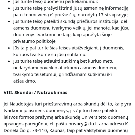
Jūs turite teisę duomenų perkeliamumui;
Jūs turite teisę prašyti ištrinti jūsų asmeninę informaciją
pateikdami vieną iš priežasčių, nurodytų 17 straipsnyje;
Jūs turite teisę pateikti skundą priežiūros institucijai dėl
asmens duomenų tvarkymo veiklų, jei manote, kad jūsų
duomenys tvarkomi ne taip, kaip aprašyta šioje
privatumo politikoje;
Jūs taip pat turite šias teises atsižvelgiant, į duomenis,
kuriuos tvarkome su jūsų sutikimu:
Jūs turite teisę atšaukti sutikimą bet kuriuo metu
nedarydami poveikio atliekamo asmens duomenų
tvarkymo teisėtumui, grindžiamam sutikimu iki
atšaukimo.
VIII. Skundai / Nutraukimas
Jei Naudotojas turi prieštaravimų arba skundų dėl to, kaip yra
tvarkomi jo asmens duomenys, jis / ji turi teisę pateikti
laisvos formos prašymą arba skundą Universiteto duomenų
apsaugos pareigūnui, el. paštu privacy@ktu.lt arba adresu K.
Donelaičio g. 73-110, Kaunas, taip pat Valstybinei duomenų