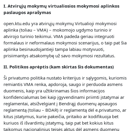
I. Atvirųjų mokymų virtualiosios mokymosi aplinkos
paslaugos aprašymas
open.ktu.edu yra atvirųjų mokymų Virtualioji mokymosi
aplinka (toliau – VMA) – mokomojo ugdymo turinio ir
atvirojo turinio teikimui.
VMA padeda geriau integruoti
formalaus ir neformalaus mokymosi scenarijus, o taip pat šia
aplinka besinaudojantieji tampa labiau motyvuoti,
prisiimantys atsakomybę už savo mokymosi rezultatus.
II. Politikos aprėptis (kam skirtas šis dokumentas)
Ši privatumo politika nustato kriterijus ir sąlygomis, kuriomis
remiantis VMA renka, apdoroja, saugo ir perduoda asmens
duomenis, kaip yra užtikrinamas šios informacijos
konfidencialumas bei kaip įgyvendinami priimti įstatymai ar
reglamentai, atsižvelgiant į Bendrąjį duomenų apsaugos
reglamentą (toliau – BDAR) ir reglamentą dėl e.privatumo, ar
kitus įstatymus, kurie pakeičia, pritaiko ar kodifikuoja bet
kuriuos iš išvardintų įstatymų, taip pat bet kokius kitus
taikomus nacionalinius teisės aktus dėl asmens duomenų