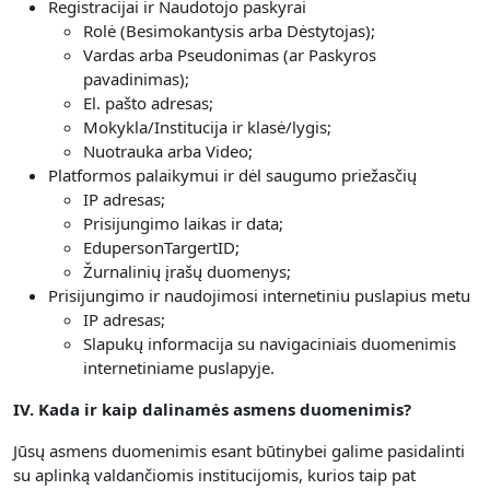
Registracijai ir Naudotojo paskyrai
Rolė (Besimokantysis arba Dėstytojas);
Vardas arba Pseudonimas (ar Paskyros
pavadinimas);
El. pašto adresas;
Mokykla/Institucija ir klasė/lygis;
Nuotrauka arba Video;
Platformos palaikymui ir dėl saugumo priežasčių
IP adresas;
Prisijungimo laikas ir data;
EdupersonTargertID;
Žurnalinių įrašų duomenys;
Prisijungimo ir naudojimosi internetiniu puslapius metu
IP adresas;
Slapukų informacija su navigaciniais duomenimis
internetiniame puslapyje.
IV. Kada ir kaip dalinamės asmens duomenimis?
Jūsų asmens duomenimis esant būtinybei galime pasidalinti
su aplinką valdančiomis institucijomis, kurios taip pat