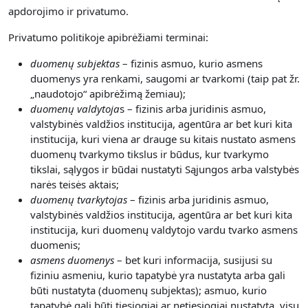
apdorojimo ir privatumo.
Privatumo politikoje apibrėžiami terminai:
duomenų subjektas
– fizinis asmuo, kurio asmens
duomenys yra renkami, saugomi ar tvarkomi (taip pat žr.
„naudotojo“ apibrėžimą žemiau);
duomenų valdytoja
s – fizinis arba juridinis asmuo,
valstybinės valdžios institucija, agentūra ar bet kuri kita
institucija, kuri viena ar drauge su kitais nustato asmens
duomenų tvarkymo tikslus ir būdus, kur tvarkymo
tikslai, sąlygos ir būdai nustatyti Sąjungos arba valstybės
narės teisės aktais;
duomenų tvarkytojas
– fizinis arba juridinis asmuo,
valstybinės valdžios institucija, agentūra ar bet kuri kita
institucija, kuri duomenų valdytojo vardu tvarko asmens
duomenis;
asmens duomenys
– bet kuri informacija, susijusi su
fiziniu asmeniu, kurio tapatybė yra nustatyta arba gali
būti nustatyta (duomenų subjektas); asmuo, kurio
tapatybė gali būti tiesiogiai ar netiesiogiai nustatyta, visų