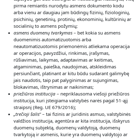
pirma remiantis nurodytu asmens dokumento kodu
arba vienu ar daugiau jam būdingų fizinių, fiziologinių,
psichinių, genetinių, protinių, ekonominių, kultūrinių ar
socialinių to asmens požymių;
asmens duomenų tvarkymas
– bet kokia su asmens
duomenimis automatizuotomis arba
neautomatizuotomis priemonėmis atliekama operacija
ar operacijos, pavyzdžiui, rinkimas, įrašymas,
rūšiavimas, laikymas, adaptavimas ar keitimas,
atgaminimas, paieška, naudojimas, atskleidimas
persiunčiant, platinant ar kitu būdu sudarant galimybę
jais naudotis, taip pat palyginimas ar sujungimas,
blokavimas, ištrynimas ar naikinimas;
priežiūros institucija
– nepriklausoma viešoji priežiūros
institucija, kuri įsteigiama valstybės narės pagal 51-ąjį
straipsnį (Reg. UE 679/2016);
„
trečioji šalis
“ – tai fizinis ar juridinis asmuo, valstybinės
valdžios institucija, agentūra ar kita institucija, išskyrus
duomenų subjektą, duomenų valdytoją, duomenų
tvarkytoją ir asmenis, kurie yra duomenų valdytojo ar