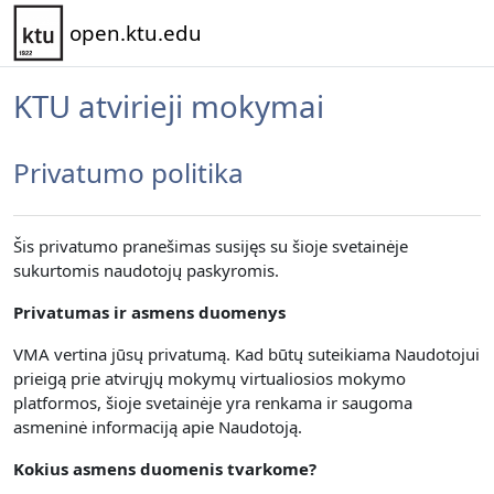
Pereiti į pagrindinį turinį
open.ktu.edu
KTU atvirieji mokymai
Privatumo politika
Šis privatumo pranešimas susijęs su šioje svetainėje
sukurtomis naudotojų paskyromis.
Privatumas ir asmens duomenys
VMA vertina jūsų privatumą.
Kad būtų suteikiama Naudotojui
prieigą prie atvirųjų mokymų virtualiosios mokymo
platformos, šioje svetainėje yra renkama
ir saugoma
asmeninė informaciją apie Naudotoją.
Kokius asmens duomenis tvarkome?