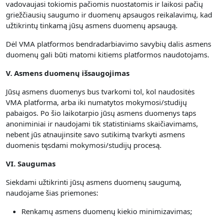
vadovaujasi tokiomis pačiomis nuostatomis ir laikosi pačių
griežčiausių saugumo ir duomenų apsaugos reikalavimų, kad
užtikrintų tinkamą jūsų asmens duomenų apsaugą.
Dėl VMA platformos bendradarbiavimo savybių dalis asmens
duomenų gali būti matomi kitiems platformos naudotojams.
V. Asmens duomenų išsaugojimas
Jūsų asmens duomenys bus tvarkomi tol, kol naudositės
VMA platforma, arba iki numatytos mokymosi/studijų
pabaigos. Po šio laikotarpio jūsų asmens duomenys taps
anoniminiai ir naudojami tik statistiniams skaičiavimams,
nebent jūs atnaujinsite savo sutikimą tvarkyti asmens
duomenis tęsdami mokymosi/studijų procesą.
VI. Saugumas
Siekdami užtikrinti jūsų asmens duomenų saugumą,
naudojame šias priemones:
Renkamų asmens duomenų kiekio minimizavimas;