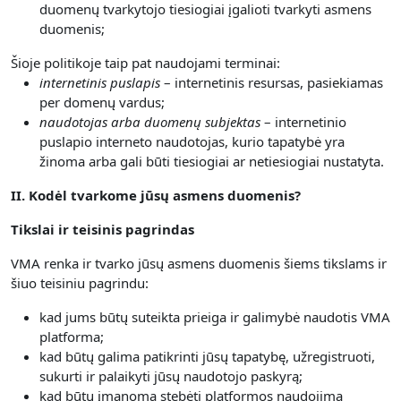
duomenų tvarkytojo tiesiogiai įgalioti tvarkyti asmens
duomenis;
Šioje politikoje taip pat naudojami terminai:
internetinis puslapis
– internetinis resursas, pasiekiamas
per domenų vardus;
naudotojas arba duomenų subjektas
– internetinio
puslapio interneto naudotojas, kurio tapatybė yra
žinoma arba gali būti tiesiogiai ar netiesiogiai nustatyta.
II. Kodėl tvarkome jūsų asmens duomenis?
Tikslai ir teisinis pagrindas
VMA renka ir tvarko jūsų asmens duomenis šiems tikslams ir
šiuo teisiniu pagrindu:
kad jums būtų suteikta prieiga ir galimybė naudotis VMA
platforma;
kad būtų galima patikrinti jūsų tapatybę, užregistruoti,
sukurti ir palaikyti jūsų naudotojo paskyrą;
kad būtų įmanoma stebėti platformos naudojimą