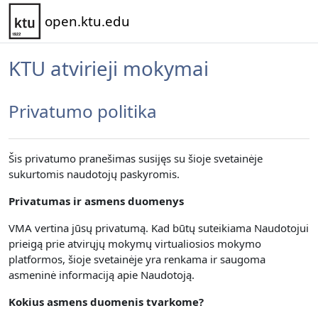
Pereiti į pagrindinį turinį
open.ktu.edu
KTU atvirieji mokymai
Privatumo politika
Šis privatumo pranešimas susijęs su šioje svetainėje
sukurtomis naudotojų paskyromis.
Privatumas ir asmens duomenys
VMA vertina jūsų privatumą.
Kad būtų suteikiama Naudotojui
prieigą prie atvirųjų mokymų virtualiosios mokymo
platformos, šioje svetainėje yra renkama
ir saugoma
asmeninė informaciją apie Naudotoją.
Kokius asmens duomenis tvarkome?