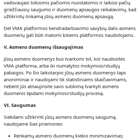
vadovaujasi tokiomis pačiomis nuostatomis ir laikosi pačių
griežčiausių saugumo ir duomenų apsaugos reikalavimų, kad
užtikrintų tinkamą jūsų asmens duomenų apsaugą.
Dėl VMA platformos bendradarbiavimo savybių dalis asmens
duomenų gali būti matomi kitiems platformos naudotojams.
V. Asmens duomenų išsaugojimas
Jūsų asmens duomenys bus tvarkomi tol, kol naudositės
VMA platforma, arba iki numatytos mokymosi/studijų
pabaigos. Po šio laikotarpio jūsų asmens duomenys taps
anoniminiai ir naudojami tik statistiniams skaičiavimams,
nebent jūs atnaujinsite savo sutikimą tvarkyti asmens
duomenis tęsdami mokymosi/studijų procesą.
VI. Saugumas
Siekdami užtikrinti jūsų asmens duomenų saugumą,
naudojame šias priemones:
Renkamų asmens duomenų kiekio minimizavimas;