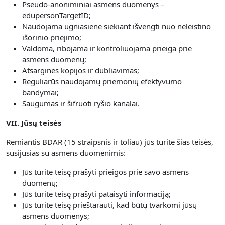
Pseudo-anoniminiai asmens duomenys –
edupersonTargetID;
Naudojama ugniasienė siekiant išvengti nuo neleistino
išorinio priėjimo;
Valdoma, ribojama ir kontroliuojama prieiga prie
asmens duomenų;
Atsarginės kopijos ir dubliavimas;
Reguliarūs naudojamų priemonių efektyvumo
bandymai;
Saugumas ir šifruoti ryšio kanalai.
VII. Jūsų teisės
Remiantis BDAR (15 straipsnis ir toliau) jūs turite šias teisės,
susijusias su asmens duomenimis:
Jūs turite teisę prašyti prieigos prie savo asmens
duomenų;
Jūs turite teisę prašyti pataisyti informaciją;
Jūs turite teisę prieštarauti, kad būtų tvarkomi jūsų
asmens duomenys;