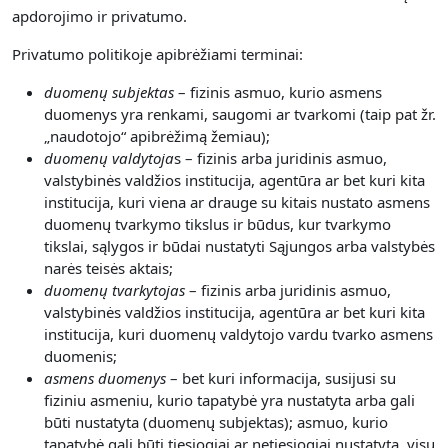
apdorojimo ir privatumo.
Privatumo politikoje apibrėžiami terminai:
duomenų subjektas
– fizinis asmuo, kurio asmens
duomenys yra renkami, saugomi ar tvarkomi (taip pat žr.
„naudotojo“ apibrėžimą žemiau);
duomenų valdytoja
s – fizinis arba juridinis asmuo,
valstybinės valdžios institucija, agentūra ar bet kuri kita
institucija, kuri viena ar drauge su kitais nustato asmens
duomenų tvarkymo tikslus ir būdus, kur tvarkymo
tikslai, sąlygos ir būdai nustatyti Sąjungos arba valstybės
narės teisės aktais;
duomenų tvarkytojas
– fizinis arba juridinis asmuo,
valstybinės valdžios institucija, agentūra ar bet kuri kita
institucija, kuri duomenų valdytojo vardu tvarko asmens
duomenis;
asmens duomenys
– bet kuri informacija, susijusi su
fiziniu asmeniu, kurio tapatybė yra nustatyta arba gali
būti nustatyta (duomenų subjektas); asmuo, kurio
tapatybė gali būti tiesiogiai ar netiesiogiai nustatyta, visų