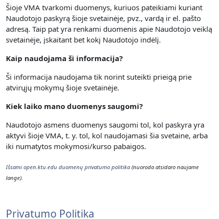
Šioje VMA tvarkomi duomenys, kuriuos pateikiami kuriant
Naudotojo paskyrą šioje svetainėje, pvz., vardą ir el. pašto
adresą. Taip pat yra renkami duomenis apie Naudotojo veiklą
svetainėje, įskaitant bet kokį Naudotojo indėlį.
Kaip naudojama ši informacija?
Ši informacija naudojama tik norint suteikti prieigą prie
atvirųjų mokymų šioje svetainėje.
Kiek laiko mano duomenys saugomi?
Naudotojo asmens duomenys saugomi tol, kol paskyra yra
aktyvi šioje VMA, t. y. t
ol, kol naudojamasi šia svetaine, arba
iki numatytos mokymosi/kurso pabaigos.
Išsami open.ktu.edu duomenų privatumo politika
(nuoroda atsidaro naujame
lange).
Privatumo Politika