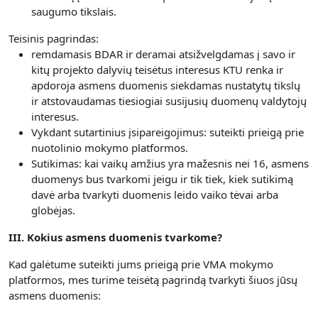
saugumo tikslais.
Teisinis pagrindas:
remdamasis BDAR ir deramai atsižvelgdamas į savo ir
kitų projekto dalyvių teisėtus interesus KTU renka ir
apdoroja asmens duomenis siekdamas nustatytų tikslų
ir atstovaudamas tiesiogiai susijusių duomenų valdytojų
interesus.
Vykdant sutartinius įsipareigojimus: suteikti prieigą prie
nuotolinio mokymo platformos.
Sutikimas: kai vaikų amžius yra mažesnis nei 16, asmens
duomenys bus tvarkomi jeigu ir tik tiek, kiek sutikimą
davė arba tvarkyti duomenis leido vaiko tėvai arba
globėjas.
III. Kokius asmens duomenis tvarkome?
Kad galėtume suteikti jums prieigą prie VMA mokymo
platformos, mes turime teisėtą pagrindą tvarkyti šiuos jūsų
asmens duomenis: