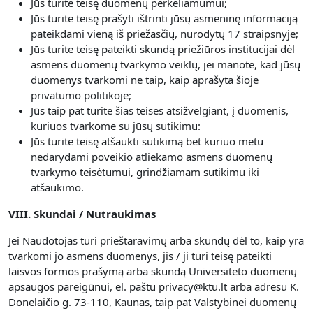
Jūs turite teisę duomenų perkeliamumui;
Jūs turite teisę prašyti ištrinti jūsų asmeninę informaciją
pateikdami vieną iš priežasčių, nurodytų 17 straipsnyje;
Jūs turite teisę pateikti skundą priežiūros institucijai dėl
asmens duomenų tvarkymo veiklų, jei manote, kad jūsų
duomenys tvarkomi ne taip, kaip aprašyta šioje
privatumo politikoje;
Jūs taip pat turite šias teises atsižvelgiant, į duomenis,
kuriuos tvarkome su jūsų sutikimu:
Jūs turite teisę atšaukti sutikimą bet kuriuo metu
nedarydami poveikio atliekamo asmens duomenų
tvarkymo teisėtumui, grindžiamam sutikimu iki
atšaukimo.
VIII. Skundai / Nutraukimas
Jei Naudotojas turi prieštaravimų arba skundų dėl to, kaip yra
tvarkomi jo asmens duomenys, jis / ji turi teisę pateikti
laisvos formos prašymą arba skundą Universiteto duomenų
apsaugos pareigūnui, el. paštu privacy@ktu.lt arba adresu K.
Donelaičio g. 73-110, Kaunas, taip pat Valstybinei duomenų