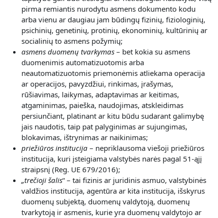
pirma remiantis nurodytu asmens dokumento kodu
arba vienu ar daugiau jam būdingų fizinių, fiziologinių,
psichinių, genetinių, protinių, ekonominių, kultūrinių ar
socialinių to asmens požymių;
asmens duomenų tvarkymas
– bet kokia su asmens
duomenimis automatizuotomis arba
neautomatizuotomis priemonėmis atliekama operacija
ar operacijos, pavyzdžiui, rinkimas, įrašymas,
rūšiavimas, laikymas, adaptavimas ar keitimas,
atgaminimas, paieška, naudojimas, atskleidimas
persiunčiant, platinant ar kitu būdu sudarant galimybę
jais naudotis, taip pat palyginimas ar sujungimas,
blokavimas, ištrynimas ar naikinimas;
priežiūros institucija
– nepriklausoma viešoji priežiūros
institucija, kuri įsteigiama valstybės narės pagal 51-ąjį
straipsnį (Reg. UE 679/2016);
„
trečioji šalis
“ – tai fizinis ar juridinis asmuo, valstybinės
valdžios institucija, agentūra ar kita institucija, išskyrus
duomenų subjektą, duomenų valdytoją, duomenų
tvarkytoją ir asmenis, kurie yra duomenų valdytojo ar