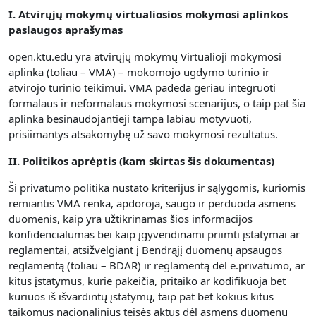
I. Atvirųjų mokymų virtualiosios mokymosi aplinkos
paslaugos aprašymas
open.ktu.edu yra atvirųjų mokymų Virtualioji mokymosi
aplinka (toliau – VMA) – mokomojo ugdymo turinio ir
atvirojo turinio teikimui.
VMA padeda geriau integruoti
formalaus ir neformalaus mokymosi scenarijus, o taip pat šia
aplinka besinaudojantieji tampa labiau motyvuoti,
prisiimantys atsakomybę už savo mokymosi rezultatus.
II. Politikos aprėptis (kam skirtas šis dokumentas)
Ši privatumo politika nustato kriterijus ir sąlygomis, kuriomis
remiantis VMA renka, apdoroja, saugo ir perduoda asmens
duomenis, kaip yra užtikrinamas šios informacijos
konfidencialumas bei kaip įgyvendinami priimti įstatymai ar
reglamentai, atsižvelgiant į Bendrąjį duomenų apsaugos
reglamentą (toliau – BDAR) ir reglamentą dėl e.privatumo, ar
kitus įstatymus, kurie pakeičia, pritaiko ar kodifikuoja bet
kuriuos iš išvardintų įstatymų, taip pat bet kokius kitus
taikomus nacionalinius teisės aktus dėl asmens duomenų