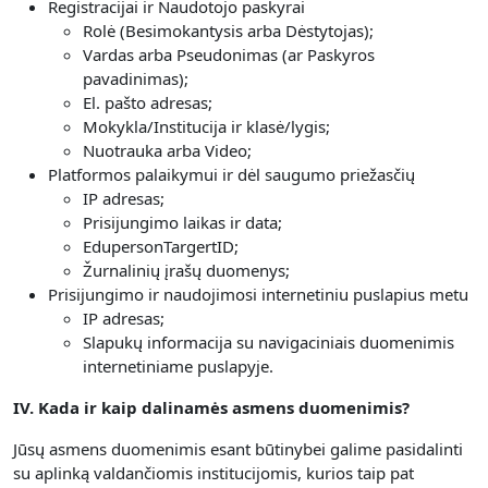
Registracijai ir Naudotojo paskyrai
Rolė (Besimokantysis arba Dėstytojas);
Vardas arba Pseudonimas (ar Paskyros
pavadinimas);
El. pašto adresas;
Mokykla/Institucija ir klasė/lygis;
Nuotrauka arba Video;
Platformos palaikymui ir dėl saugumo priežasčių
IP adresas;
Prisijungimo laikas ir data;
EdupersonTargertID;
Žurnalinių įrašų duomenys;
Prisijungimo ir naudojimosi internetiniu puslapius metu
IP adresas;
Slapukų informacija su navigaciniais duomenimis
internetiniame puslapyje.
IV. Kada ir kaip dalinamės asmens duomenimis?
Jūsų asmens duomenimis esant būtinybei galime pasidalinti
su aplinką valdančiomis institucijomis, kurios taip pat