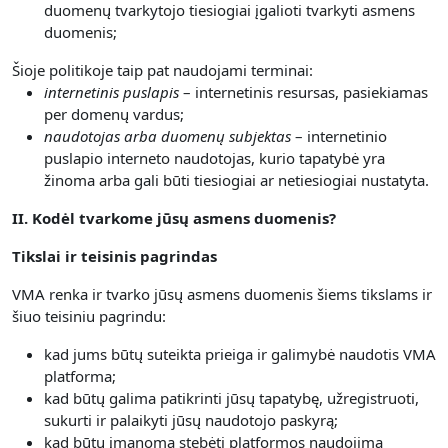
duomenų tvarkytojo tiesiogiai įgalioti tvarkyti asmens
duomenis;
Šioje politikoje taip pat naudojami terminai:
internetinis puslapis
– internetinis resursas, pasiekiamas
per domenų vardus;
naudotojas arba duomenų subjektas
– internetinio
puslapio interneto naudotojas, kurio tapatybė yra
žinoma arba gali būti tiesiogiai ar netiesiogiai nustatyta.
II. Kodėl tvarkome jūsų asmens duomenis?
Tikslai ir teisinis pagrindas
VMA renka ir tvarko jūsų asmens duomenis šiems tikslams ir
šiuo teisiniu pagrindu:
kad jums būtų suteikta prieiga ir galimybė naudotis VMA
platforma;
kad būtų galima patikrinti jūsų tapatybę, užregistruoti,
sukurti ir palaikyti jūsų naudotojo paskyrą;
kad būtų įmanoma stebėti platformos naudojimą