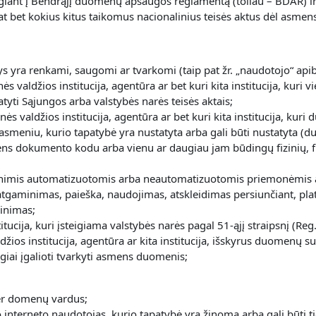
lgiant į Bendrąjį duomenų apsaugos reglamentą (toliau – BDAR) ir 
p pat bet kokius kitus taikomus nacionalinius teisės aktus dėl as
 yra renkami, saugomi ar tvarkomi (taip pat žr. „naudotojo“ api
inės valdžios institucija, agentūra ar bet kuri kita institucija, k
atyti Sąjungos arba valstybės narės teisės aktais;
binės valdžios institucija, agentūra ar bet kuri kita institucija, 
u asmeniu, kurio tapatybė yra nustatyta arba gali būti nustatyta (
ns dokumento kodu arba vienu ar daugiau jam būdingų fizinių, fiz
mis automatizuotomis arba neautomatizuotomis priemonėmis atli
tgaminimas, paieška, naudojimas, atskleidimas persiunčiant, plat
kinimas;
itucija, kuri įsteigiama valstybės narės pagal 51-ąjį straipsnį (Re
 valdžios institucija, agentūra ar kita institucija, išskyrus duome
iai įgalioti tvarkyti asmens duomenis;
per domenų vardus;
o interneto naudotojas, kurio tapatybė yra žinoma arba gali būti tie