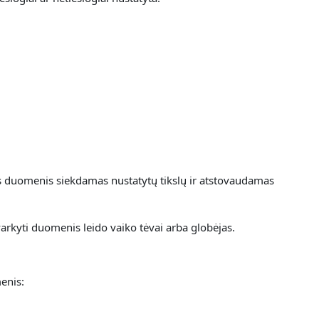
ns duomenis siekdamas nustatytų tikslų ir atstovaudamas
arkyti duomenis leido vaiko tėvai arba globėjas.
enis: