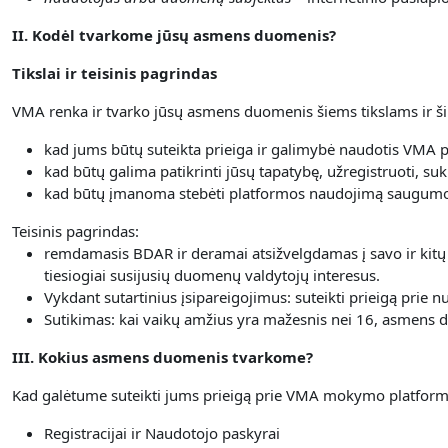
II. Kodėl tvarkome jūsų asmens duomenis?
Tikslai ir teisinis pagrindas
VMA renka ir tvarko jūsų asmens duomenis šiems tikslams ir ši
kad jums būtų suteikta prieiga ir galimybė naudotis VMA 
kad būtų galima patikrinti jūsų tapatybę, užregistruoti, suk
kad būtų įmanoma stebėti platformos naudojimą saugumo 
Teisinis pagrindas:
remdamasis BDAR ir deramai atsižvelgdamas į savo ir kitų
tiesiogiai susijusių duomenų valdytojų interesus.
Vykdant sutartinius įsipareigojimus: suteikti prieigą prie
Sutikimas: kai vaikų amžius yra mažesnis nei 16, asmens du
III. Kokius asmens duomenis tvarkome?
Kad galėtume suteikti jums prieigą prie VMA mokymo platformo
Registracijai ir Naudotojo paskyrai