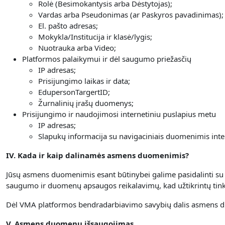
Rolė (Besimokantysis arba Dėstytojas);
Vardas arba Pseudonimas (ar Paskyros pavadinimas);
El. pašto adresas;
Mokykla/Institucija ir klasė/lygis;
Nuotrauka arba Video;
Platformos palaikymui ir dėl saugumo priežasčių
IP adresas;
Prisijungimo laikas ir data;
EdupersonTargertID;
Žurnalinių įrašų duomenys;
Prisijungimo ir naudojimosi internetiniu puslapius metu
IP adresas;
Slapukų informacija su navigaciniais duomenimis inte
IV. Kada ir kaip dalinamės asmens duomenimis?
Jūsų asmens duomenimis esant būtinybei galime pasidalinti su ap
saugumo ir duomenų apsaugos reikalavimų, kad užtikrintų t
Dėl VMA platformos bendradarbiavimo savybių dalis asmens d
V. Asmens duomenų išsaugojimas