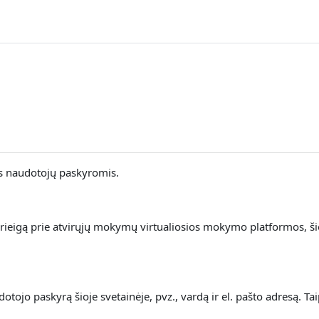
is naudotojų paskyromis.
rieigą prie atvirųjų mokymų virtualiosios mokymo platformos, š
ojo paskyrą šioje svetainėje, pvz., vardą ir el. pašto adresą. Ta