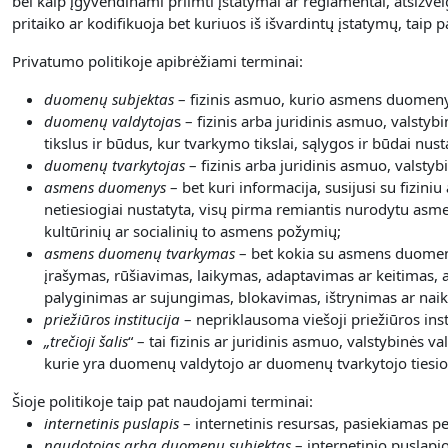
bei kaip įgyvendinami priimti įstatymai ar reglamentai, atsižve
pritaiko ar kodifikuoja bet kuriuos iš išvardintų įstatymų, tai
Privatumo politikoje apibrėžiami terminai:
duomenų subjektas
– fizinis asmuo, kurio asmens duomenys
duomenų valdytoja
s – fizinis arba juridinis asmuo, valstyb
tikslus ir būdus, kur tvarkymo tikslai, sąlygos ir būdai nust
duomenų tvarkytojas
– fizinis arba juridinis asmuo, valsty
asmens duomenys
– bet kuri informacija, susijusi su fizini
netiesiogiai nustatyta, visų pirma remiantis nurodytu asme
kultūrinių ar socialinių to asmens požymių;
asmens duomenų tvarkymas
– bet kokia su asmens duomeni
įrašymas, rūšiavimas, laikymas, adaptavimas ar keitimas, a
palyginimas ar sujungimas, blokavimas, ištrynimas ar nai
priežiūros institucija
– nepriklausoma viešoji priežiūros inst
„
trečioji šalis
“ – tai fizinis ar juridinis asmuo, valstybinės
kurie yra duomenų valdytojo ar duomenų tvarkytojo tiesiog
Šioje politikoje taip pat naudojami terminai:
internetinis puslapis
– internetinis resursas, pasiekiamas 
naudotojas arba duomenų subjektas
– internetinio puslapi