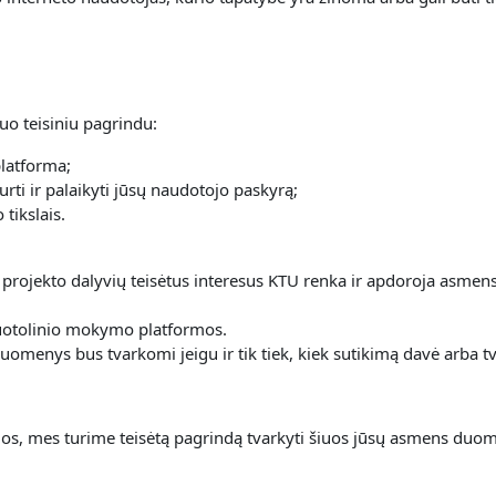
uo teisiniu pagrindu:
platforma;
urti ir palaikyti jūsų naudotojo paskyrą;
tikslais.
 projekto dalyvių teisėtus interesus KTU renka ir apdoroja asme
 nuotolinio mokymo platformos.
omenys bus tvarkomi jeigu ir tik tiek, kiek sutikimą davė arba tv
s, mes turime teisėtą pagrindą tvarkyti šiuos jūsų asmens duom