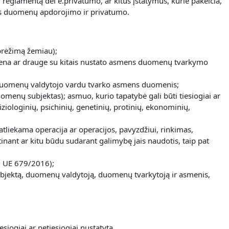
reglamentą dėl e.privatumo, ar kitus įstatymus, kurie pakeičia,
mens duomenų apdorojimo ir privatumo.
brėžimą žemiau);
uri viena ar drauge su kitais nustato asmens duomenų tvarkymo
kuri duomenų valdytojo vardu tvarko asmens duomenis;
duomenų subjektas); asmuo, kurio tapatybė gali būti tiesiogiai ar
iologinių, psichinių, genetinių, protinių, ekonominių,
ekama operacija ar operacijos, pavyzdžiui, rinkimas,
inant ar kitu būdu sudarant galimybę jais naudotis, taip pat
g. UE 679/2016);
nų subjektą, duomenų valdytoją, duomenų tvarkytoją ir asmenis,
siogiai ar netiesiogiai nustatyta.