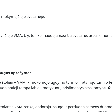
jų mokymų šioje svetainėje.
 šioje VMA, t. y. t
ol, kol naudojamasi šia svetaine, arba iki n
laugos aprašymas
 (toliau – VMA) – mokomojo ugdymo turinio ir atvirojo turinio t
audojantieji tampa labiau motyvuoti, prisiimantys atsakomybę už
s remiantis VMA renka, apdoroja, saugo ir perduoda asmens duome