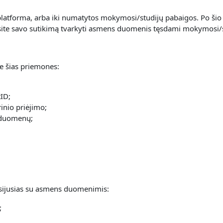
atforma, arba iki numatytos mokymosi/studijų pabaigos. Po šio 
nsite savo sutikimą tvarkyti asmens duomenis tęsdami mokymosi/
 šias priemones:
ID;
inio priėjimo;
 duomenų;
 susijusias su asmens duomenimis:
;