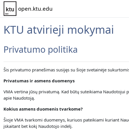
Pereiti į pagrindinį turinį
open.ktu.edu
KTU atvirieji mokymai
Privatumo politika
Šis privatumo pranešimas susijęs su šioje svetainėje sukurtom
Privatumas ir asmens duomenys
VMA vertina jūsų privatumą.
Kad būtų suteikiama Naudotojui p
apie Naudotoją.
Kokius asmens duomenis tvarkome?
Šioje VMA tvarkomi duomenys, kuriuos pateikiami kuriant Naudot
įskaitant bet kokį Naudotojo indėlį.