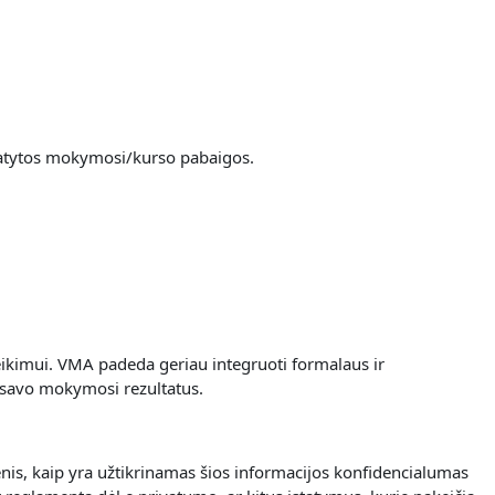
umatytos mokymosi/kurso pabaigos.
eikimui.
VMA padeda geriau integruoti formalaus ir
 savo mokymosi rezultatus.
nis, kaip yra užtikrinamas šios informacijos konfidencialumas