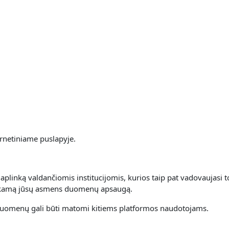
rnetiniame puslapyje.
linką valdančiomis institucijomis, kurios taip pat vadovaujasi t
inkamą jūsų asmens duomenų apsaugą.
uomenų gali būti matomi kitiems platformos naudotojams.