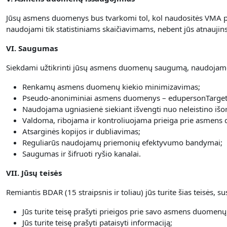
Jūsų asmens duomenys bus tvarkomi tol, kol naudositės VMA pl
naudojami tik statistiniams skaičiavimams, nebent jūs atnauji
VI. Saugumas
Siekdami užtikrinti jūsų asmens duomenų saugumą, naudojame
Renkamų asmens duomenų kiekio minimizavimas;
Pseudo-anoniminiai asmens duomenys – edupersonTarget
Naudojama ugniasienė siekiant išvengti nuo neleistino išor
Valdoma, ribojama ir kontroliuojama prieiga prie asmens
Atsarginės kopijos ir dubliavimas;
Reguliarūs naudojamų priemonių efektyvumo bandymai;
Saugumas ir šifruoti ryšio kanalai.
VII. Jūsų teisės
Remiantis BDAR (15 straipsnis ir toliau) jūs turite šias teisės,
Jūs turite teisę prašyti prieigos prie savo asmens duomenų
Jūs turite teisę prašyti pataisyti informaciją;