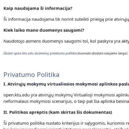
Kaip naudojama ši informacija?
Ši informacija naudojama tik norint suteikti prieigą prie atvirų
Kiek laiko mano duomenys saugomi?
Naudotojo asmens duomenys saugomi tol, kol paskyra yra aktyvi
Išsami open.ktu.edu duomenų privatumo politika
(nuoroda atsidaro naujame lange).
Privatumo Politika
I. Atvirųjų mokymų virtualiosios mokymosi aplinkos pas
open.ktu.edu yra atvirųjų mokymų Virtualioji mokymosi aplinka
neformalaus mokymosi scenarijus, o taip pat šia aplinka besin
II. Politikos aprėptis (kam skirtas šis dokumentas)
Ši privatumo politika nustato kriterijus ir sąlygomis, kuriomi