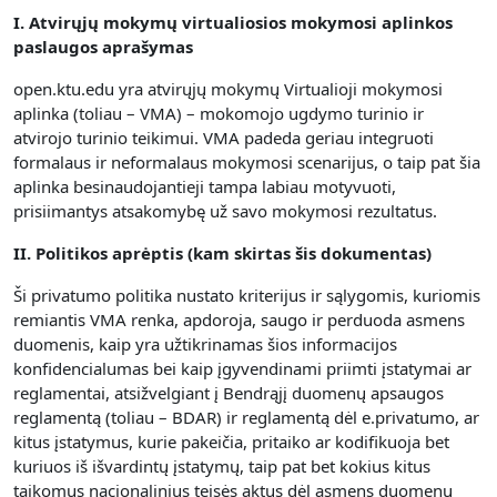
I. Atvirųjų mokymų virtualiosios mokymosi aplinkos
paslaugos aprašymas
open.ktu.edu yra atvirųjų mokymų Virtualioji mokymosi
aplinka (toliau – VMA) – mokomojo ugdymo turinio ir
atvirojo turinio teikimui.
VMA padeda geriau integruoti
formalaus ir neformalaus mokymosi scenarijus, o taip pat šia
aplinka besinaudojantieji tampa labiau motyvuoti,
prisiimantys atsakomybę už savo mokymosi rezultatus.
II. Politikos aprėptis (kam skirtas šis dokumentas)
Ši privatumo politika nustato kriterijus ir sąlygomis, kuriomis
remiantis VMA renka, apdoroja, saugo ir perduoda asmens
duomenis, kaip yra užtikrinamas šios informacijos
konfidencialumas bei kaip įgyvendinami priimti įstatymai ar
reglamentai, atsižvelgiant į Bendrąjį duomenų apsaugos
reglamentą (toliau – BDAR) ir reglamentą dėl e.privatumo, ar
kitus įstatymus, kurie pakeičia, pritaiko ar kodifikuoja bet
kuriuos iš išvardintų įstatymų, taip pat bet kokius kitus
taikomus nacionalinius teisės aktus dėl asmens duomenų