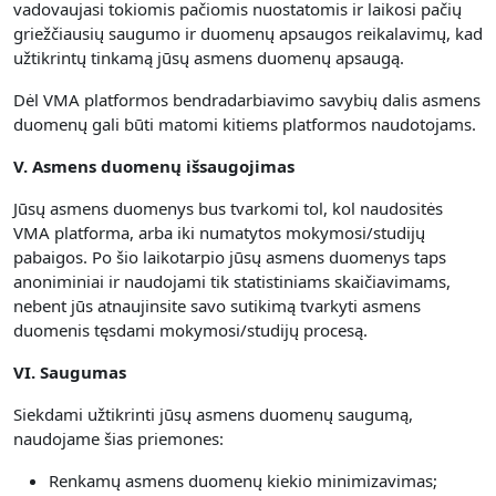
vadovaujasi tokiomis pačiomis nuostatomis ir laikosi pačių
griežčiausių saugumo ir duomenų apsaugos reikalavimų, kad
užtikrintų tinkamą jūsų asmens duomenų apsaugą.
Dėl VMA platformos bendradarbiavimo savybių dalis asmens
duomenų gali būti matomi kitiems platformos naudotojams.
V. Asmens duomenų išsaugojimas
Jūsų asmens duomenys bus tvarkomi tol, kol naudositės
VMA platforma, arba iki numatytos mokymosi/studijų
pabaigos. Po šio laikotarpio jūsų asmens duomenys taps
anoniminiai ir naudojami tik statistiniams skaičiavimams,
nebent jūs atnaujinsite savo sutikimą tvarkyti asmens
duomenis tęsdami mokymosi/studijų procesą.
VI. Saugumas
Siekdami užtikrinti jūsų asmens duomenų saugumą,
naudojame šias priemones:
Renkamų asmens duomenų kiekio minimizavimas;