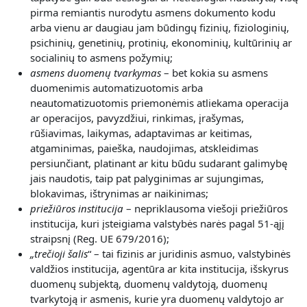
pirma remiantis nurodytu asmens dokumento kodu
arba vienu ar daugiau jam būdingų fizinių, fiziologinių,
psichinių, genetinių, protinių, ekonominių, kultūrinių ar
socialinių to asmens požymių;
asmens duomenų tvarkymas
– bet kokia su asmens
duomenimis automatizuotomis arba
neautomatizuotomis priemonėmis atliekama operacija
ar operacijos, pavyzdžiui, rinkimas, įrašymas,
rūšiavimas, laikymas, adaptavimas ar keitimas,
atgaminimas, paieška, naudojimas, atskleidimas
persiunčiant, platinant ar kitu būdu sudarant galimybę
jais naudotis, taip pat palyginimas ar sujungimas,
blokavimas, ištrynimas ar naikinimas;
priežiūros institucija
– nepriklausoma viešoji priežiūros
institucija, kuri įsteigiama valstybės narės pagal 51-ąjį
straipsnį (Reg. UE 679/2016);
„
trečioji šalis
“ – tai fizinis ar juridinis asmuo, valstybinės
valdžios institucija, agentūra ar kita institucija, išskyrus
duomenų subjektą, duomenų valdytoją, duomenų
tvarkytoją ir asmenis, kurie yra duomenų valdytojo ar