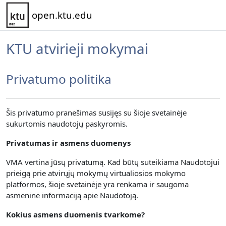
Pereiti į pagrindinį turinį
open.ktu.edu
KTU atvirieji mokymai
Privatumo politika
Šis privatumo pranešimas susijęs su šioje svetainėje
sukurtomis naudotojų paskyromis.
Privatumas ir asmens duomenys
VMA vertina jūsų privatumą.
Kad būtų suteikiama Naudotojui
prieigą prie atvirųjų mokymų virtualiosios mokymo
platformos, šioje svetainėje yra renkama
ir saugoma
asmeninė informaciją apie Naudotoją.
Kokius asmens duomenis tvarkome?