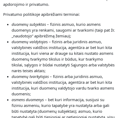
apdorojimo ir privatumo.
Privatumo politikoje apibrėžiami terminai:
duomenų subjektas
– fizinis asmuo, kurio asmens
duomenys yra renkami, saugomi ar tvarkomi (taip pat žr.
„naudotojo“ apibrėžimą žemiau);
duomenų valdytoja
s – fizinis arba juridinis asmuo,
valstybinės valdžios institucija, agentūra ar bet kuri kita
institucija, kuri viena ar drauge su kitais nustato asmens
duomenų tvarkymo tikslus ir būdus, kur tvarkymo
tikslai, sąlygos ir būdai nustatyti Sąjungos arba valstybės
narės teisės aktais;
duomenų tvarkytojas
– fizinis arba juridinis asmuo,
valstybinės valdžios institucija, agentūra ar bet kuri kita
institucija, kuri duomenų valdytojo vardu tvarko asmens
duomenis;
asmens duomenys
– bet kuri informacija, susijusi su
fiziniu asmeniu, kurio tapatybė yra nustatyta arba gali
būti nustatyta (duomenų subjektas); asmuo, kurio
tapatybė gali būti tiesiogiai ar netiesiogiai nustatyta, visų