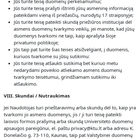
Jūs turite teisę duomenų perkeliamumui;
Jūs turite teisę prašyti ištrinti jūsų asmeninę informaciją
pateikdami vieną iš priežasčių, nurodytų 17 straipsnyje;
Jūs turite teisę pateikti skundą priežiūros institucijai dėl
asmens duomenų tvarkymo veiklų, jei manote, kad jūsų
duomenys tvarkomi ne taip, kaip aprašyta šioje
privatumo politikoje;
Jūs taip pat turite šias teises atsižvelgiant, į duomenis,
kuriuos tvarkome su jūsų sutikimu:
Jūs turite teisę atšaukti sutikimą bet kuriuo metu
nedarydami poveikio atliekamo asmens duomenų
tvarkymo teisėtumui, grindžiamam sutikimu iki
atšaukimo.
VIII. Skundai / Nutraukimas
Jei Naudotojas turi prieštaravimų arba skundų dėl to, kaip yra
tvarkomi jo asmens duomenys, jis / ji turi teisę pateikti
laisvos formos prašymą arba skundą Universiteto duomenų
apsaugos pareigūnui, el. paštu privacy@ktu.lt arba adresu K.
Donelaičio g. 73-110, Kaunas, taip pat Valstybinei duomenų