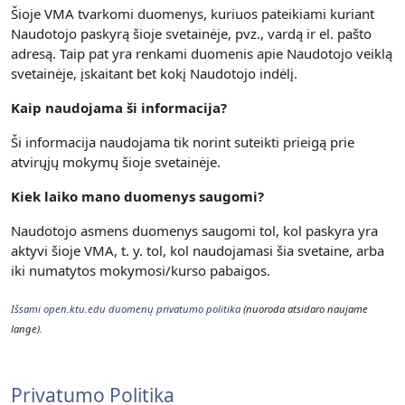
Šioje VMA tvarkomi duomenys, kuriuos pateikiami kuriant
Naudotojo paskyrą šioje svetainėje, pvz., vardą ir el. pašto
adresą. Taip pat yra renkami duomenis apie Naudotojo veiklą
svetainėje, įskaitant bet kokį Naudotojo indėlį.
Kaip naudojama ši informacija?
Ši informacija naudojama tik norint suteikti prieigą prie
atvirųjų mokymų šioje svetainėje.
Kiek laiko mano duomenys saugomi?
Naudotojo asmens duomenys saugomi tol, kol paskyra yra
aktyvi šioje VMA, t. y. t
ol, kol naudojamasi šia svetaine, arba
iki numatytos mokymosi/kurso pabaigos.
Išsami open.ktu.edu duomenų privatumo politika
(nuoroda atsidaro naujame
lange).
Privatumo Politika