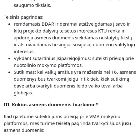
saugumo tikslais.
Teisinis pagrindas:
remdamasis BDAR ir deramai atsižvelgdamas į savo ir
kitų projekto dalyvių teisėtus interesus KTU renka ir
apdoroja asmens duomenis siekdamas nustatytų tikslų
ir atstovaudamas tiesiogiai susijusių duomenų valdytojų
interesus.
Vykdant sutartinius įsipareigojimus: suteikti prieigą prie
nuotolinio mokymo platformos.
Sutikimas: kai vaikų amžius yra mažesnis nei 16, asmens
duomenys bus tvarkomi jeigu ir tik tiek, kiek sutikimą
davė arba tvarkyti duomenis leido vaiko tėvai arba
globėjas.
III. Kokius asmens duomenis tvarkome?
Kad galėtume suteikti jums prieigą prie VMA mokymo
platformos, mes turime teisėtą pagrindą tvarkyti šiuos jūsų
asmens duomenis: