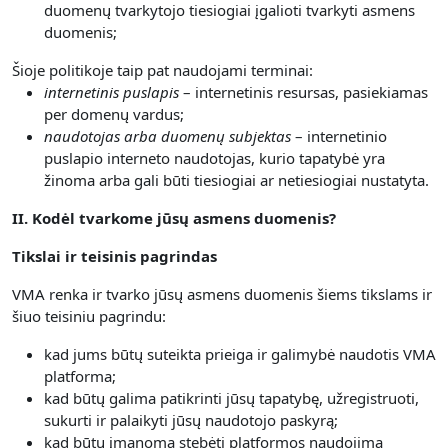
duomenų tvarkytojo tiesiogiai įgalioti tvarkyti asmens
duomenis;
Šioje politikoje taip pat naudojami terminai:
internetinis puslapis
– internetinis resursas, pasiekiamas
per domenų vardus;
naudotojas arba duomenų subjektas
– internetinio
puslapio interneto naudotojas, kurio tapatybė yra
žinoma arba gali būti tiesiogiai ar netiesiogiai nustatyta.
II. Kodėl tvarkome jūsų asmens duomenis?
Tikslai ir teisinis pagrindas
VMA renka ir tvarko jūsų asmens duomenis šiems tikslams ir
šiuo teisiniu pagrindu:
kad jums būtų suteikta prieiga ir galimybė naudotis VMA
platforma;
kad būtų galima patikrinti jūsų tapatybę, užregistruoti,
sukurti ir palaikyti jūsų naudotojo paskyrą;
kad būtų įmanoma stebėti platformos naudojimą