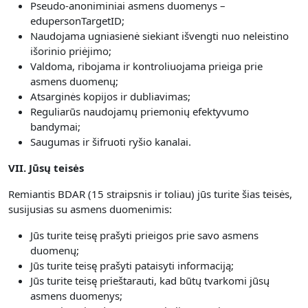
Pseudo-anoniminiai asmens duomenys –
edupersonTargetID;
Naudojama ugniasienė siekiant išvengti nuo neleistino
išorinio priėjimo;
Valdoma, ribojama ir kontroliuojama prieiga prie
asmens duomenų;
Atsarginės kopijos ir dubliavimas;
Reguliarūs naudojamų priemonių efektyvumo
bandymai;
Saugumas ir šifruoti ryšio kanalai.
VII. Jūsų teisės
Remiantis BDAR (15 straipsnis ir toliau) jūs turite šias teisės,
susijusias su asmens duomenimis:
Jūs turite teisę prašyti prieigos prie savo asmens
duomenų;
Jūs turite teisę prašyti pataisyti informaciją;
Jūs turite teisę prieštarauti, kad būtų tvarkomi jūsų
asmens duomenys;