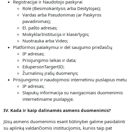
Registracijai ir Naudotojo paskyrai
Rolė (Besimokantysis arba Dėstytojas);
Vardas arba Pseudonimas (ar Paskyros
pavadinimas);
El. pašto adresas;
Mokykla/Institucija ir klasė/lygis;
Nuotrauka arba Video;
Platformos palaikymui ir dėl saugumo priežasčių
IP adresas;
Prisijungimo laikas ir data;
EdupersonTargertID;
Žurnalinių įrašų duomenys;
Prisijungimo ir naudojimosi internetiniu puslapius metu
IP adresas;
Slapukų informacija su navigaciniais duomenimis
internetiniame puslapyje.
IV. Kada ir kaip dalinamės asmens duomenimis?
Jūsų asmens duomenimis esant būtinybei galime pasidalinti
su aplinką valdančiomis institucijomis, kurios taip pat