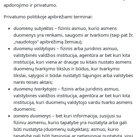
apdorojimo ir privatumo.
Privatumo politikoje apibrėžiami terminai:
duomenų subjektas
– fizinis asmuo, kurio asmens
duomenys yra renkami, saugomi ar tvarkomi (taip pat žr.
„naudotojo“ apibrėžimą žemiau);
duomenų valdytoja
s – fizinis arba juridinis asmuo,
valstybinės valdžios institucija, agentūra ar bet kuri kita
institucija, kuri viena ar drauge su kitais nustato asmens
duomenų tvarkymo tikslus ir būdus, kur tvarkymo
tikslai, sąlygos ir būdai nustatyti Sąjungos arba valstybės
narės teisės aktais;
duomenų tvarkytojas
– fizinis arba juridinis asmuo,
valstybinės valdžios institucija, agentūra ar bet kuri kita
institucija, kuri duomenų valdytojo vardu tvarko asmens
duomenis;
asmens duomenys
– bet kuri informacija, susijusi su
fiziniu asmeniu, kurio tapatybė yra nustatyta arba gali
būti nustatyta (duomenų subjektas); asmuo, kurio
tapatybė gali būti tiesiogiai ar netiesiogiai nustatyta, visų