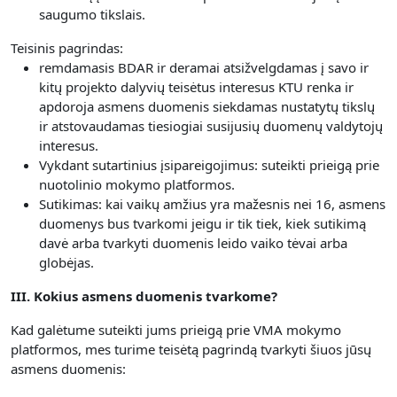
saugumo tikslais.
Teisinis pagrindas:
remdamasis BDAR ir deramai atsižvelgdamas į savo ir
kitų projekto dalyvių teisėtus interesus KTU renka ir
apdoroja asmens duomenis siekdamas nustatytų tikslų
ir atstovaudamas tiesiogiai susijusių duomenų valdytojų
interesus.
Vykdant sutartinius įsipareigojimus: suteikti prieigą prie
nuotolinio mokymo platformos.
Sutikimas: kai vaikų amžius yra mažesnis nei 16, asmens
duomenys bus tvarkomi jeigu ir tik tiek, kiek sutikimą
davė arba tvarkyti duomenis leido vaiko tėvai arba
globėjas.
III. Kokius asmens duomenis tvarkome?
Kad galėtume suteikti jums prieigą prie VMA mokymo
platformos, mes turime teisėtą pagrindą tvarkyti šiuos jūsų
asmens duomenis: