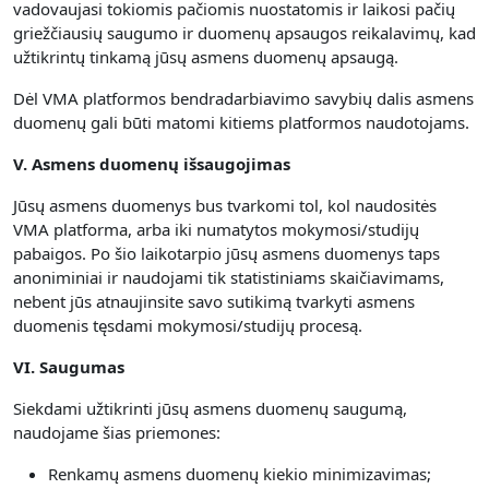
vadovaujasi tokiomis pačiomis nuostatomis ir laikosi pačių
griežčiausių saugumo ir duomenų apsaugos reikalavimų, kad
užtikrintų tinkamą jūsų asmens duomenų apsaugą.
Dėl VMA platformos bendradarbiavimo savybių dalis asmens
duomenų gali būti matomi kitiems platformos naudotojams.
V. Asmens duomenų išsaugojimas
Jūsų asmens duomenys bus tvarkomi tol, kol naudositės
VMA platforma, arba iki numatytos mokymosi/studijų
pabaigos. Po šio laikotarpio jūsų asmens duomenys taps
anoniminiai ir naudojami tik statistiniams skaičiavimams,
nebent jūs atnaujinsite savo sutikimą tvarkyti asmens
duomenis tęsdami mokymosi/studijų procesą.
VI. Saugumas
Siekdami užtikrinti jūsų asmens duomenų saugumą,
naudojame šias priemones:
Renkamų asmens duomenų kiekio minimizavimas;