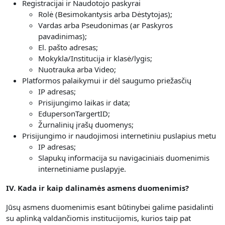
Registracijai ir Naudotojo paskyrai
Rolė (Besimokantysis arba Dėstytojas);
Vardas arba Pseudonimas (ar Paskyros
pavadinimas);
El. pašto adresas;
Mokykla/Institucija ir klasė/lygis;
Nuotrauka arba Video;
Platformos palaikymui ir dėl saugumo priežasčių
IP adresas;
Prisijungimo laikas ir data;
EdupersonTargertID;
Žurnalinių įrašų duomenys;
Prisijungimo ir naudojimosi internetiniu puslapius metu
IP adresas;
Slapukų informacija su navigaciniais duomenimis
internetiniame puslapyje.
IV. Kada ir kaip dalinamės asmens duomenimis?
Jūsų asmens duomenimis esant būtinybei galime pasidalinti
su aplinką valdančiomis institucijomis, kurios taip pat