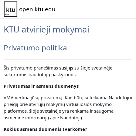
Pereiti į pagrindinį turinį
open.ktu.edu
KTU atvirieji mokymai
Privatumo politika
Šis privatumo pranešimas susijęs su šioje svetainėje
sukurtomis naudotojų paskyromis.
Privatumas ir asmens duomenys
VMA vertina jūsų privatumą.
Kad būtų suteikiama Naudotojui
prieigą prie atvirųjų mokymų virtualiosios mokymo
platformos, šioje svetainėje yra renkama
ir saugoma
asmeninė informaciją apie Naudotoją.
Kokius asmens duomenis tvarkome?