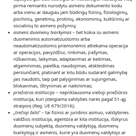
pirma remiantis nurodytu asmens dokumento kodu
arba vienu ar daugiau jam būdingų fizinių, fiziologinių,
psichinių, genetinių, protinių, ekonominių, kultūrinių ar
socialinių to asmens požymių;
asmens duomenų tvarkymas
– bet kokia su asmens
duomenimis automatizuotomis arba
neautomatizuotomis priemonėmis atliekama operacija
ar operacijos, pavyzdžiui, rinkimas, įrašymas,
rūšiavimas, laikymas, adaptavimas ar keitimas,
atgaminimas, paieška, naudojimas, atskleidimas
persiunčiant, platinant ar kitu būdu sudarant galimybę
jais naudotis, taip pat palyginimas ar sujungimas,
blokavimas, ištrynimas ar naikinimas;
priežiūros institucija
– nepriklausoma viešoji priežiūros
institucija, kuri įsteigiama valstybės narės pagal 51-ąjį
straipsnį (Reg. UE 679/2016);
„
trečioji šalis
“ – tai fizinis ar juridinis asmuo, valstybinės
valdžios institucija, agentūra ar kita institucija, išskyrus
duomenų subjektą, duomenų valdytoją, duomenų
tvarkytoją ir asmenis, kurie yra duomenų valdytojo ar