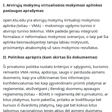
I. Atvirųjų mokymų virtualiosios mokymosi aplinkos
paslaugos aprašymas
open.ktu.edu yra atvirųjų mokymų Virtualioji mokymosi
aplinka (toliau – VMA) – mokomojo ugdymo turinio ir
atvirojo turinio teikimui.
VMA padeda geriau integruoti
formalaus ir neformalaus mokymosi scenarijus, o taip pat šia
aplinka besinaudojantieji tampa labiau motyvuoti,
prisiimantys atsakomybę už savo mokymosi rezultatus.
II. Politikos aprėptis (kam skirtas šis dokumentas)
Ši privatumo politika nustato kriterijus ir sąlygomis, kuriomis
remiantis VMA renka, apdoroja, saugo ir perduoda asmens
duomenis, kaip yra užtikrinamas šios informacijos
konfidencialumas bei kaip įgyvendinami priimti įstatymai ar
reglamentai, atsižvelgiant į Bendrąjį duomenų apsaugos
reglamentą (toliau – BDAR) ir reglamentą dėl e.privatumo, ar
kitus įstatymus, kurie pakeičia, pritaiko ar kodifikuoja bet
kuriuos iš išvardintų įstatymų, taip pat bet kokius kitus
taikomus nacionalinius teisės aktus dėl asmens duomenų