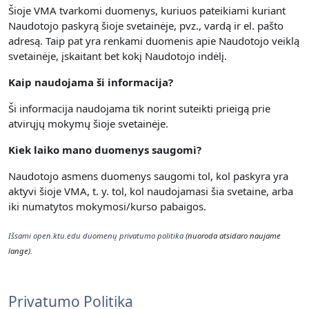
Šioje VMA tvarkomi duomenys, kuriuos pateikiami kuriant
Naudotojo paskyrą šioje svetainėje, pvz., vardą ir el. pašto
adresą. Taip pat yra renkami duomenis apie Naudotojo veiklą
svetainėje, įskaitant bet kokį Naudotojo indėlį.
Kaip naudojama ši informacija?
Ši informacija naudojama tik norint suteikti prieigą prie
atvirųjų mokymų šioje svetainėje.
Kiek laiko mano duomenys saugomi?
Naudotojo asmens duomenys saugomi tol, kol paskyra yra
aktyvi šioje VMA, t. y. t
ol, kol naudojamasi šia svetaine, arba
iki numatytos mokymosi/kurso pabaigos.
Išsami open.ktu.edu duomenų privatumo politika
(nuoroda atsidaro naujame
lange).
Privatumo Politika