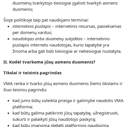
duomenų tvarkytojo tiesiogiai įgalioti tvarkyti asmens
duomenis;
Šioje politikoje taip pat naudojami terminai:
internetinis puslapis
– internetinis resursas, pasiekiamas
per domenų vardus;
naudotojas arba duomenų subjektas
– internetinio
puslapio interneto naudotojas, kurio tapatybė yra
žinoma arba gali būti tiesiogiai ar netiesiogiai nustatyta.
II. Kodėl tvarkome jūsų asmens duomenis?
Tikslai ir teisinis pagrindas
VMA renka ir tvarko jūsų asmens duomenis šiems tikslams ir
šiuo teisiniu pagrindu:
kad jums būtų suteikta prieiga ir galimybė naudotis VMA
platforma;
kad būtų galima patikrinti jūsų tapatybę, užregistruoti,
sukurti ir palaikyti jūsų naudotojo paskyrą;
kad būtų įmanoma stebėti platformos naudojimą