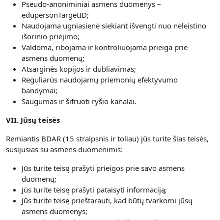
Pseudo-anoniminiai asmens duomenys –
edupersonTargetID;
Naudojama ugniasienė siekiant išvengti nuo neleistino
išorinio priėjimo;
Valdoma, ribojama ir kontroliuojama prieiga prie
asmens duomenų;
Atsarginės kopijos ir dubliavimas;
Reguliarūs naudojamų priemonių efektyvumo
bandymai;
Saugumas ir šifruoti ryšio kanalai.
VII. Jūsų teisės
Remiantis BDAR (15 straipsnis ir toliau) jūs turite šias teisės,
susijusias su asmens duomenimis:
Jūs turite teisę prašyti prieigos prie savo asmens
duomenų;
Jūs turite teisę prašyti pataisyti informaciją;
Jūs turite teisę prieštarauti, kad būtų tvarkomi jūsų
asmens duomenys;