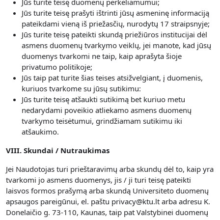
Jūs turite teisę duomenų perkeliamumui;
Jūs turite teisę prašyti ištrinti jūsų asmeninę informaciją
pateikdami vieną iš priežasčių, nurodytų 17 straipsnyje;
Jūs turite teisę pateikti skundą priežiūros institucijai dėl
asmens duomenų tvarkymo veiklų, jei manote, kad jūsų
duomenys tvarkomi ne taip, kaip aprašyta šioje
privatumo politikoje;
Jūs taip pat turite šias teises atsižvelgiant, į duomenis,
kuriuos tvarkome su jūsų sutikimu:
Jūs turite teisę atšaukti sutikimą bet kuriuo metu
nedarydami poveikio atliekamo asmens duomenų
tvarkymo teisėtumui, grindžiamam sutikimu iki
atšaukimo.
VIII. Skundai / Nutraukimas
Jei Naudotojas turi prieštaravimų arba skundų dėl to, kaip yra
tvarkomi jo asmens duomenys, jis / ji turi teisę pateikti
laisvos formos prašymą arba skundą Universiteto duomenų
apsaugos pareigūnui, el. paštu privacy@ktu.lt arba adresu K.
Donelaičio g. 73-110, Kaunas, taip pat Valstybinei duomenų