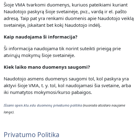
Šioje VMA tvarkomi duomenys, kuriuos pateikiami kuriant
Naudotojo paskyrą šioje svetainėje, pvz., vardą ir el. pašto
adresą. Taip pat yra renkami duomenis apie Naudotojo veiklą
svetainėje, įskaitant bet kokį Naudotojo indėlį.
Kaip naudojama ši informacija?
Ši informacija naudojama tik norint suteikti prieigą prie
atvirųjų mokymų šioje svetainėje.
Kiek laiko mano duomenys saugomi?
Naudotojo asmens duomenys saugomi tol, kol paskyra yra
aktyvi šioje VMA, t. y. t
ol, kol naudojamasi šia svetaine, arba
iki numatytos mokymosi/kurso pabaigos.
Išsami open.ktu.edu duomenų privatumo politika
(nuoroda atsidaro naujame
lange).
Privatumo Politika