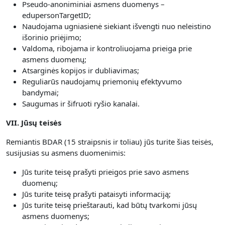
Pseudo-anoniminiai asmens duomenys –
edupersonTargetID;
Naudojama ugniasienė siekiant išvengti nuo neleistino
išorinio priėjimo;
Valdoma, ribojama ir kontroliuojama prieiga prie
asmens duomenų;
Atsarginės kopijos ir dubliavimas;
Reguliarūs naudojamų priemonių efektyvumo
bandymai;
Saugumas ir šifruoti ryšio kanalai.
VII. Jūsų teisės
Remiantis BDAR (15 straipsnis ir toliau) jūs turite šias teisės,
susijusias su asmens duomenimis:
Jūs turite teisę prašyti prieigos prie savo asmens
duomenų;
Jūs turite teisę prašyti pataisyti informaciją;
Jūs turite teisę prieštarauti, kad būtų tvarkomi jūsų
asmens duomenys;