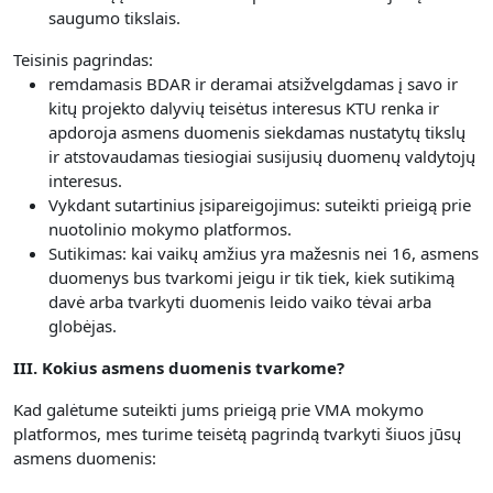
saugumo tikslais.
Teisinis pagrindas:
remdamasis BDAR ir deramai atsižvelgdamas į savo ir
kitų projekto dalyvių teisėtus interesus KTU renka ir
apdoroja asmens duomenis siekdamas nustatytų tikslų
ir atstovaudamas tiesiogiai susijusių duomenų valdytojų
interesus.
Vykdant sutartinius įsipareigojimus: suteikti prieigą prie
nuotolinio mokymo platformos.
Sutikimas: kai vaikų amžius yra mažesnis nei 16, asmens
duomenys bus tvarkomi jeigu ir tik tiek, kiek sutikimą
davė arba tvarkyti duomenis leido vaiko tėvai arba
globėjas.
III. Kokius asmens duomenis tvarkome?
Kad galėtume suteikti jums prieigą prie VMA mokymo
platformos, mes turime teisėtą pagrindą tvarkyti šiuos jūsų
asmens duomenis: