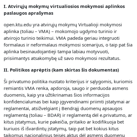
I. Atvirųjų mokymų virtualiosios mokymosi aplinkos
paslaugos aprašymas
open.ktu.edu yra atvirųjų mokymų Virtualioji mokymosi
aplinka (toliau – VMA) – mokomojo ugdymo turinio ir
atvirojo turinio teikimui.
VMA padeda geriau integruoti
formalaus ir neformalaus mokymosi scenarijus, o taip pat šia
aplinka besinaudojantieji tampa labiau motyvuoti,
prisiimantys atsakomybę už savo mokymosi rezultatus.
II. Politikos aprėptis (kam skirtas šis dokumentas)
Ši privatumo politika nustato kriterijus ir sąlygomis, kuriomis
remiantis VMA renka, apdoroja, saugo ir perduoda asmens
duomenis, kaip yra užtikrinamas šios informacijos
konfidencialumas bei kaip įgyvendinami priimti įstatymai ar
reglamentai, atsižvelgiant į Bendrąjį duomenų apsaugos
reglamentą (toliau – BDAR) ir reglamentą dėl e.privatumo, ar
kitus įstatymus, kurie pakeičia, pritaiko ar kodifikuoja bet
kuriuos iš išvardintų įstatymų, taip pat bet kokius kitus
taikomus nacionalinius teisės aktus dėl asmens duomenų