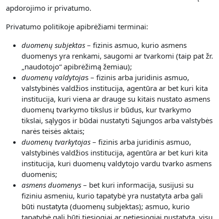
apdorojimo ir privatumo.
Privatumo politikoje apibrėžiami terminai:
duomenų subjektas
– fizinis asmuo, kurio asmens
duomenys yra renkami, saugomi ar tvarkomi (taip pat žr.
„naudotojo“ apibrėžimą žemiau);
duomenų valdytoja
s – fizinis arba juridinis asmuo,
valstybinės valdžios institucija, agentūra ar bet kuri kita
institucija, kuri viena ar drauge su kitais nustato asmens
duomenų tvarkymo tikslus ir būdus, kur tvarkymo
tikslai, sąlygos ir būdai nustatyti Sąjungos arba valstybės
narės teisės aktais;
duomenų tvarkytojas
– fizinis arba juridinis asmuo,
valstybinės valdžios institucija, agentūra ar bet kuri kita
institucija, kuri duomenų valdytojo vardu tvarko asmens
duomenis;
asmens duomenys
– bet kuri informacija, susijusi su
fiziniu asmeniu, kurio tapatybė yra nustatyta arba gali
būti nustatyta (duomenų subjektas); asmuo, kurio
tapatybė gali būti tiesiogiai ar netiesiogiai nustatyta, visų