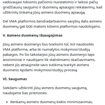
vadovaujasi tokiomis pačiomis nuostatomis ir laikosi pačių
griežčiausių saugumo ir duomenų apsaugos reikalavimų, kad
užtikrintų tinkamą jūsų asmens duomenų apsaugą.
Dėl VMA platformos bendradarbiavimo savybių dalis asmens
duomenų gali būti matomi kitiems platformos naudotojams.
V. Asmens duomenų išsaugojimas
Jūsų asmens duomenys bus tvarkomi tol, kol naudositės
VMA platforma, arba iki numatytos mokymosi/studijų
pabaigos. Po šio laikotarpio jūsų asmens duomenys taps
anoniminiai ir naudojami tik statistiniams skaičiavimams,
nebent jūs atnaujinsite savo sutikimą tvarkyti asmens
duomenis tęsdami mokymosi/studijų procesą.
VI. Saugumas
Siekdami užtikrinti jūsų asmens duomenų saugumą,
naudojame šias priemones:
Renkamų asmens duomenų kiekio minimizavimas;