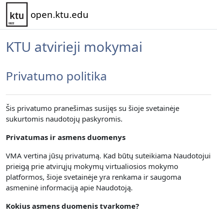
Pereiti į pagrindinį turinį
open.ktu.edu
KTU atvirieji mokymai
Privatumo politika
Šis privatumo pranešimas susijęs su šioje svetainėje
sukurtomis naudotojų paskyromis.
Privatumas ir asmens duomenys
VMA vertina jūsų privatumą.
Kad būtų suteikiama Naudotojui
prieigą prie atvirųjų mokymų virtualiosios mokymo
platformos, šioje svetainėje yra renkama
ir saugoma
asmeninė informaciją apie Naudotoją.
Kokius asmens duomenis tvarkome?