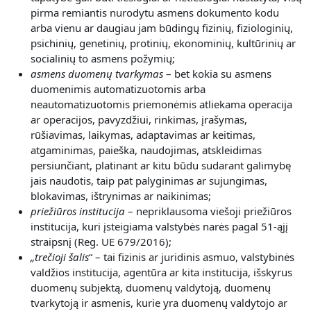
pirma remiantis nurodytu asmens dokumento kodu
arba vienu ar daugiau jam būdingų fizinių, fiziologinių,
psichinių, genetinių, protinių, ekonominių, kultūrinių ar
socialinių to asmens požymių;
asmens duomenų tvarkymas
– bet kokia su asmens
duomenimis automatizuotomis arba
neautomatizuotomis priemonėmis atliekama operacija
ar operacijos, pavyzdžiui, rinkimas, įrašymas,
rūšiavimas, laikymas, adaptavimas ar keitimas,
atgaminimas, paieška, naudojimas, atskleidimas
persiunčiant, platinant ar kitu būdu sudarant galimybę
jais naudotis, taip pat palyginimas ar sujungimas,
blokavimas, ištrynimas ar naikinimas;
priežiūros institucija
– nepriklausoma viešoji priežiūros
institucija, kuri įsteigiama valstybės narės pagal 51-ąjį
straipsnį (Reg. UE 679/2016);
„
trečioji šalis
“ – tai fizinis ar juridinis asmuo, valstybinės
valdžios institucija, agentūra ar kita institucija, išskyrus
duomenų subjektą, duomenų valdytoją, duomenų
tvarkytoją ir asmenis, kurie yra duomenų valdytojo ar