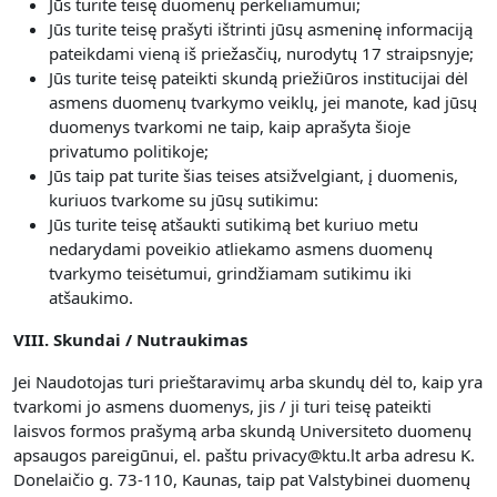
Jūs turite teisę duomenų perkeliamumui;
Jūs turite teisę prašyti ištrinti jūsų asmeninę informaciją
pateikdami vieną iš priežasčių, nurodytų 17 straipsnyje;
Jūs turite teisę pateikti skundą priežiūros institucijai dėl
asmens duomenų tvarkymo veiklų, jei manote, kad jūsų
duomenys tvarkomi ne taip, kaip aprašyta šioje
privatumo politikoje;
Jūs taip pat turite šias teises atsižvelgiant, į duomenis,
kuriuos tvarkome su jūsų sutikimu:
Jūs turite teisę atšaukti sutikimą bet kuriuo metu
nedarydami poveikio atliekamo asmens duomenų
tvarkymo teisėtumui, grindžiamam sutikimu iki
atšaukimo.
VIII. Skundai / Nutraukimas
Jei Naudotojas turi prieštaravimų arba skundų dėl to, kaip yra
tvarkomi jo asmens duomenys, jis / ji turi teisę pateikti
laisvos formos prašymą arba skundą Universiteto duomenų
apsaugos pareigūnui, el. paštu privacy@ktu.lt arba adresu K.
Donelaičio g. 73-110, Kaunas, taip pat Valstybinei duomenų