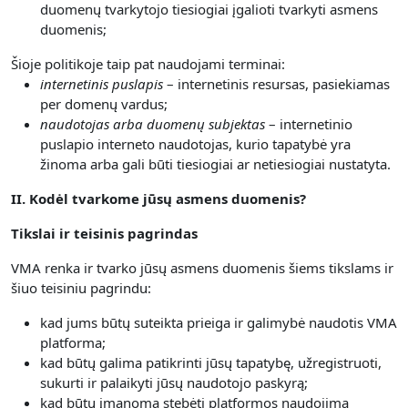
duomenų tvarkytojo tiesiogiai įgalioti tvarkyti asmens
duomenis;
Šioje politikoje taip pat naudojami terminai:
internetinis puslapis
– internetinis resursas, pasiekiamas
per domenų vardus;
naudotojas arba duomenų subjektas
– internetinio
puslapio interneto naudotojas, kurio tapatybė yra
žinoma arba gali būti tiesiogiai ar netiesiogiai nustatyta.
II. Kodėl tvarkome jūsų asmens duomenis?
Tikslai ir teisinis pagrindas
VMA renka ir tvarko jūsų asmens duomenis šiems tikslams ir
šiuo teisiniu pagrindu:
kad jums būtų suteikta prieiga ir galimybė naudotis VMA
platforma;
kad būtų galima patikrinti jūsų tapatybę, užregistruoti,
sukurti ir palaikyti jūsų naudotojo paskyrą;
kad būtų įmanoma stebėti platformos naudojimą