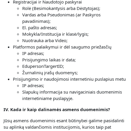
Registracijai ir Naudotojo paskyrai
Rolė (Besimokantysis arba Dėstytojas);
Vardas arba Pseudonimas (ar Paskyros
pavadinimas);
El. pašto adresas;
Mokykla/Institucija ir klasė/lygis;
Nuotrauka arba Video;
Platformos palaikymui ir dėl saugumo priežasčių
IP adresas;
Prisijungimo laikas ir data;
EdupersonTargertID;
Žurnalinių įrašų duomenys;
Prisijungimo ir naudojimosi internetiniu puslapius metu
IP adresas;
Slapukų informacija su navigaciniais duomenimis
internetiniame puslapyje.
IV. Kada ir kaip dalinamės asmens duomenimis?
Jūsų asmens duomenimis esant būtinybei galime pasidalinti
su aplinką valdančiomis institucijomis, kurios taip pat